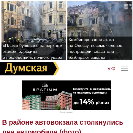
Комбинировання атака
«Пламя бушевало на верхнем
на Одессу: восемь человек
этаже»: одесситы
пострадали, спасатели
о последствиях ночного удара
разбирают завалы
укр
Реклама
В районе автовокзала столкнулись
два автомобиля (фото)