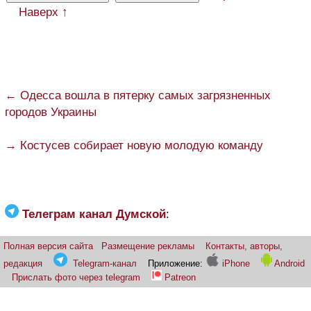
Наверх ↑
← Одесса вошла в пятерку самых загрязненных
городов Украины
→ Костусев собирает новую молодую команду
Телеграм канал Думской
:
Полная версия сайта
Размещение рекламы
Контакты, авторы,
редакция
Telegram-канал
Приложение:
iPhone
Android
Прислать фото через telegram
Patreon