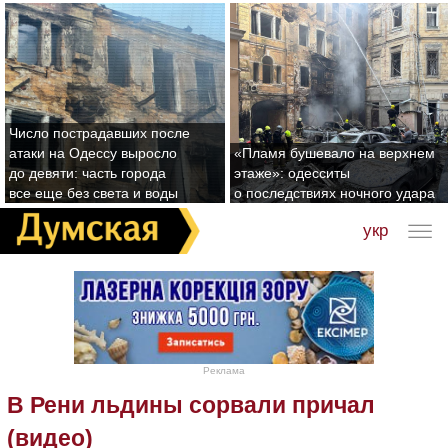
Число пострадавших после
атаки на Одессу выросло
«Пламя бушевало на верхнем
до девяти: часть города
этаже»: одесситы
все еще без света и воды
о последствиях ночного удара
укр
Реклама
В Рени льдины сорвали причал
(видео)