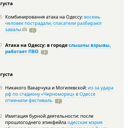
вгуста
5
Комбинировання атака на Одессу:
восемь
человек пострадали, спасатели разбирают
завалы
2
7
Атака на Одессу: в городе
слышны взрывы,
работает ПВО
3
вгуста
9
Никакого Вакарчука и Могилевской:
из-за удара
рф по стадиону «Черноморец» в Одессе
отменили фестиваль
9
2
Имитация бурной деятельности: после
прошлогоднего эпикфейла
одесская мэрия