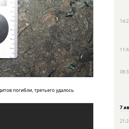
14:2
11:4
08:3
дитов погибли, третьего удалось
7 а
21:2