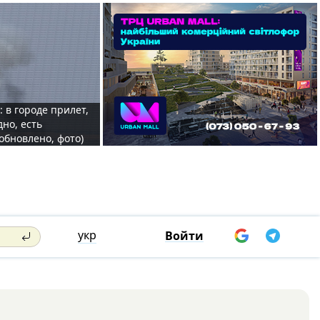
: в городе прилет,
дно, есть
обновлено, фото)
укр
Войти