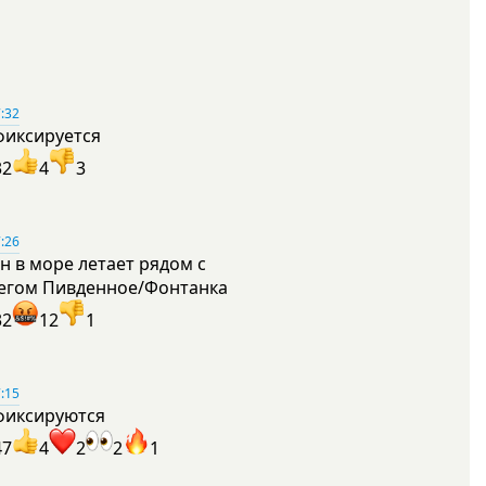
:32
фиксируется
32
4
3
:26
н в море летает рядом с
егом Пивденное/Фонтанка
32
12
1
:15
фиксируются
47
4
2
2
1