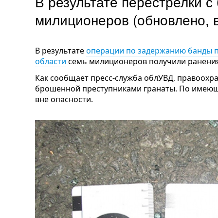
В результате перестрелки с
милиционеров (обновлено, 
В результате
операции по задержанию банды п
области
семь милиционеров получили ранения
Как сообщает пресс-служба облУВД, правоохра
брошенной преступниками гранаты. По имею
вне опасности.