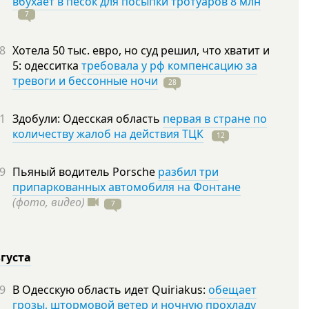
вбухает в песок для посыпки тротуаров 8 млн
7
8
Хотела 50 тыс. евро, но суд решил, что хватит и
5: одесситка
требовала у рф компенсацию за
тревоги и бессонные ночи
28
1
Здобули: Одесская область
первая в стране по
количеству жалоб на действия ТЦК
12
9
Пьяный водитель Porsche
разбил три
припаркованных автомобиля на Фонтане
(фото, видео)
7
вгуста
9
В Одесскую область идет Quiriakus:
обещает
грозы, штормовой ветер и ночную прохладу