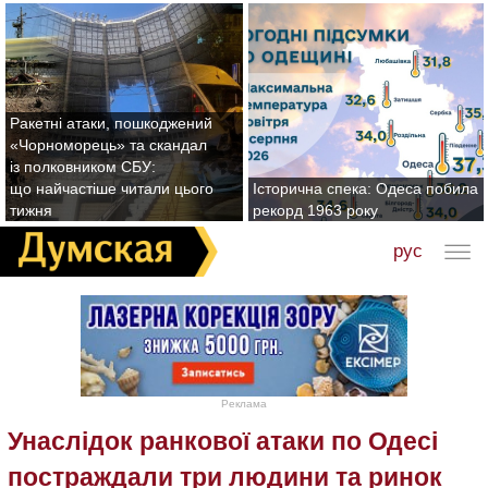
Ракетні атаки, пошкоджений
«Чорноморець» та скандал
із полковником СБУ:
що найчастіше читали цього
Історична спека: Одеса побила
тижня
рекорд 1963 року
рус
Реклама
Унаслідок ранкової атаки по Одесі
постраждали три людини та ринок