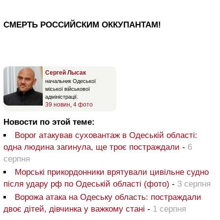
СМЕРТЬ РОССИЙСКИМ ОККУПАНТАМ!
Сергей Лысак
начальник Одеської
міської військової
адміністрації.
39 новин
,
4 фото
Новости по этой теме:
Ворог атакував суховантаж в Одеській області:
одна людина загинула, ще троє постраждали
-
6
серпня
Морські прикордонники врятували цивільне судно
після удару рф по Одеській області (фото)
-
3 серпня
Ворожа атака на Одеську область: постраждали
двоє дітей, дівчинка у важкому стані
-
1 серпня