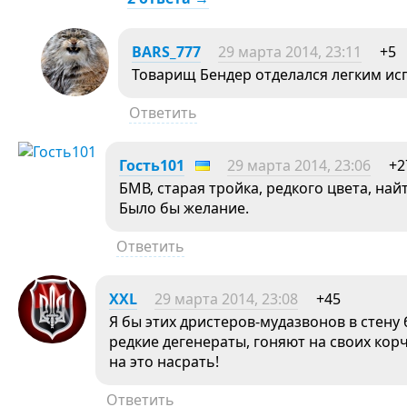
BARS_777
29 марта 2014, 23:11
+5
Товарищ Бендер отделался легким ис
Ответить
Гость101
29 марта 2014, 23:06
+2
БМВ, старая тройка, редкого цвета, най
Было бы желание.
Ответить
XXL
29 марта 2014, 23:08
+45
Я бы этих дристеров-мудазвонов в стен
редкие дегенераты, гоняют на своих кор
на это насрать!
Ответить