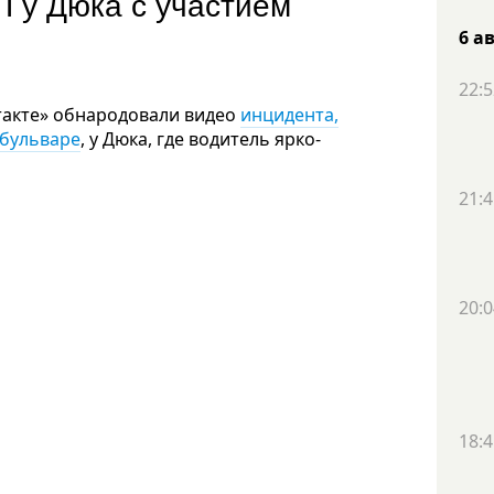
П у Дюка с участием
6 а
22:5
такте» обнародовали видео
инцидента,
бульваре
, у Дюка, где водитель ярко-
21:4
20:0
18:4