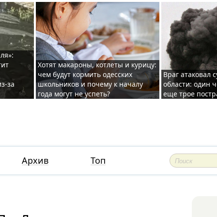
ля»:
тит
Хотят макароны, котлеты и курицу:
чем будут кормить одесских
Враг атаковал с
з-за
школьников и почему к началу
области: один ч
года могут не успеть?
еще трое постр
Архив
Топ