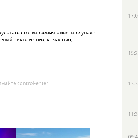
17:0
зультате столкновения животное упало
ений никто из них, к счастью,
15:2
майте control-enter
13:3
11:3
09:4