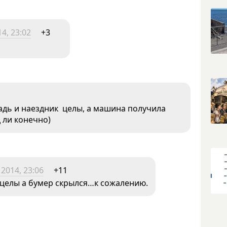
4, 23:02
+3
адь и наездник целы, а машина получила
 ли конечно)
2014, 23:06
+11
 целы а бумер скрылся…к сожалению.