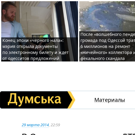
После «волшебного пенде
Конец эпохи «черного нала»:
громада под Одессой тра
мэрия открыла документы
6 миллионов на ремонт
по электронному билету и ждет
«ничейного» коллектора и
от одесситов предложений
фекального скандала
Материалы
29 марта 2014
, 22:59