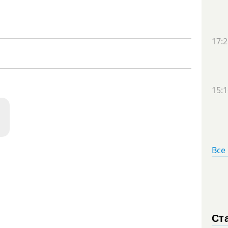
17:2
15:1
Все
Ст