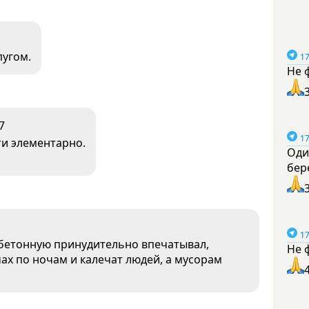
пугом.
17
Не 
7
17
ти элементарно.
Оди
бер
17
у бетонную принудительно впечатывал,
Не 
чах по ночам и калечат людей, а мусорам