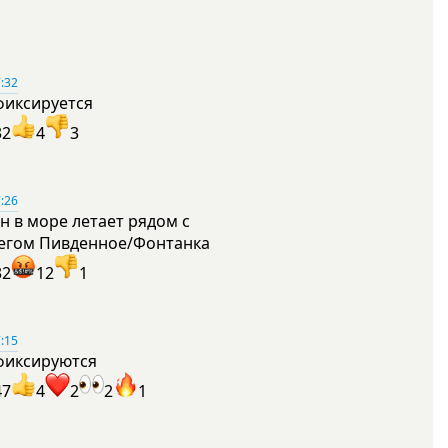
:32
фиксируется
32
4
3
:26
н в море летает рядом с
егом Пивденное/Фонтанка
32
12
1
:15
фиксируются
47
4
2
2
1