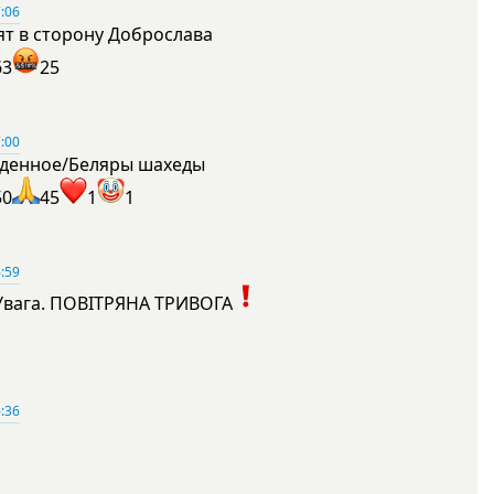
:06
ят в сторону Доброслава
63
25
:00
денное/Беляры шахеды
50
45
1
1
:59
Увага. ПОВІТРЯНА ТРИВОГА
1
:36