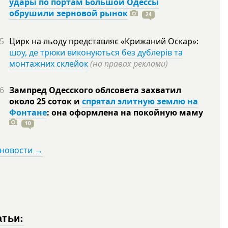
удары по портам Большой Одессы
обрушили зерновой рынок
24
5
Цирк на льоду представляє «Крижаний Оскар»:
шоу, де трюки виконуються без дублерів та
монтажних склейок
(на правах реклами)
6
Зампред Одесского облсовета захватил
около 25 соток и
спрятал элитную землю на
Фонтане
: она оформлена на покойную
маму
10
 новости →
атьи: