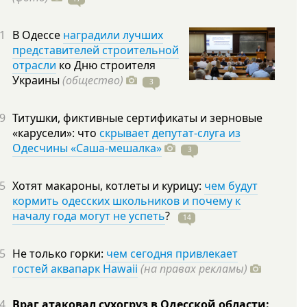
1
В Одессе
наградили лучших
представителей строительной
отрасли
ко Дню строителя
Украины
(общество)
3
9
Титушки, фиктивные сертификаты и зерновые
«карусели»: что
скрывает депутат-слуга из
Одесчины «Саша-мешалка»
3
5
Хотят макароны, котлеты и курицу:
чем будут
кормить одесских школьников и почему к
началу года могут не успеть
?
14
5
Не только горки:
чем сегодня привлекает
гостей аквапарк Hawaii
(на правах рекламы)
4
Враг атаковал сухогруз в Одесской области: