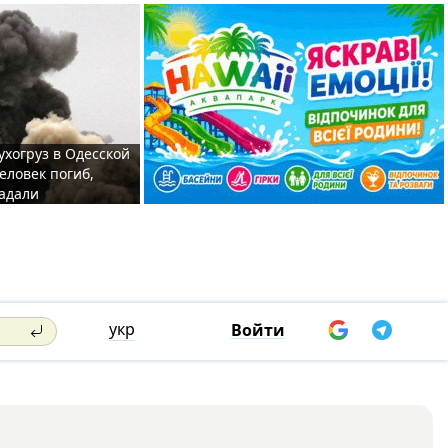
ухогруз в Одесской
еловек погиб,
адали
укр
Войти