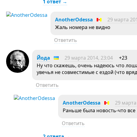
1 ответ →
AnotherOdessa
29 марта 201
Жаль номера не видно
Ответить
Йода
29 марта 2014, 23:04
+23
Ну что скажешь, очень надеюсь что лош
увечья не совместимые с ездой (что вряд
Ответить
AnotherOdessa
29 марта 
Раньше была новость-что все
Ответить
2 ответа →