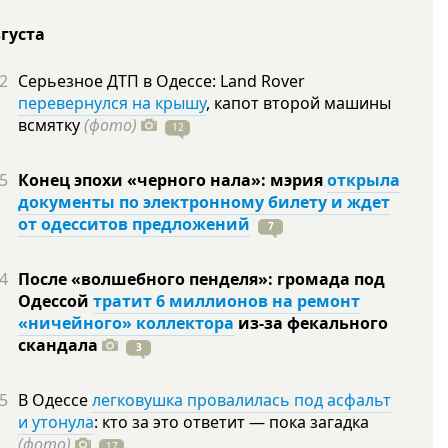
вгуста
2
Серьезное ДТП в Одессе: Land Rover
перевернулся на крышу
, капот второй машины
всмятку
(фото)
12
5
Конец эпохи «черного нала»: мэрия
открыла
документы по электронному билету и ждет
от одесситов предложений
7
4
После «волшебного пенделя»: громада под
Одессой
тратит 6 миллионов на ремонт
«ничейного» коллектора
из-за фекального
скандала
3
5
В Одессе
легковушка провалилась под асфальт
и утонула
: кто за это ответит — пока загадка
(фото)
17