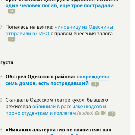
один человек погиб, еще трое пострадали
34
7
Попалась на взятке:
чиновницу из Одесчины
отправили в СИЗО
с правом внесения залога
12
вгуста
3
Обстрел Одесского района:
повреждены
семь домов, есть пострадавший
1
2
Скандал в Одесском театре кукол: бывшего
режиссера
обвинили в рассылке нюдсов и
порно студенткам и коллегам
(видео)
10
3
«Никаких альтернатив не появится»: как