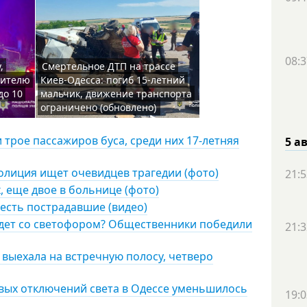
08:3
,
Смертельное ДТП на трассе
жителю
Киев-Одесса: погиб 15-летний
до 10
мальчик, движение транспорта
ограничено (обновлено)
и трое пассажиров буса, среди них 17-летняя
5 а
олиция ищет очевидцев трагедии (фото)
21:5
, еще двое в больнице (фото)
 есть пострадавшие (видео)
удет со светофором? Общественники победили
21:3
 выехала на встречную полосу, четверо
овых отключений света в Одессе уменьшилось
19:0