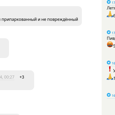
17
Лет
оял припаркованный и не повреждённый
17
Пив
16
4, 00:27
+3
16