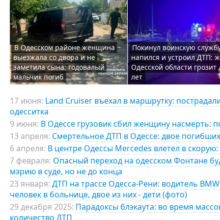
В Одесском районе женщина
Покинул воинскую службу
выезжала со двора и не
напился и устроил ДТП: 
заметила сына: годовалый
Одесской области грозит 
мальчик погиб
лет
17 июня:
Land Cruiser въехал в маршрутку: пострадал
одесситка
9 июня:
В Одессе грузовик сбил женщину насмерть: п
13 апреля:
Смертельное ДТП в Одессе: двое погибших
6 апреля:
В центре Одессы Mercedes влетел в скорую:
7 февраля:
Опасный переход на одесском Фонтане б
мэрию в суде, но не до конца
23 января:
ДТП на трассе Одесса-Рени: водитель BMW
человек в больнице, двое из них - дети (фото)
29 декабря 2025:
Парадоксы блэкаута: во время масс
количество ДТП