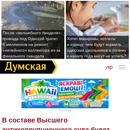
После «волшебного пенделя»:
громада под Одессой тратит
Хотят макароны, котлеты
6 миллионов на ремонт
и курицу: чем будут кормить
«ничейного» коллектора из-за
одесских школьников и почему
фекального скандала
к началу года могут не успеть?
укр
Реклама
В составе Высшего
антикоррупционного суда будет