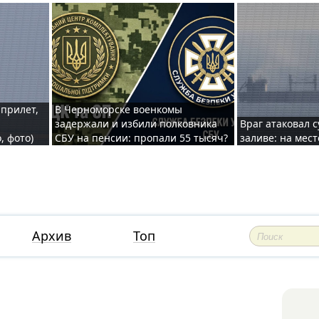
 прилет,
В Черноморске военкомы
задержали и избили полковника
Враг атаковал 
, фото)
СБУ на пенсии: пропали 55 тысяч?
заливе: на мес
Архив
Топ