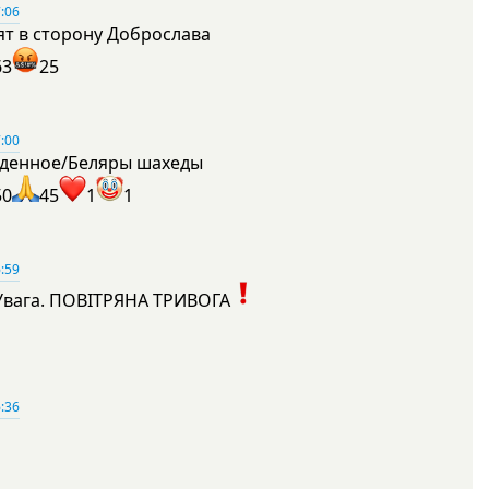
:06
ят в сторону Доброслава
63
25
:00
денное/Беляры шахеды
50
45
1
1
:59
Увага. ПОВІТРЯНА ТРИВОГА
1
:36