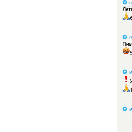
17
Лет
17
Пив
16
16