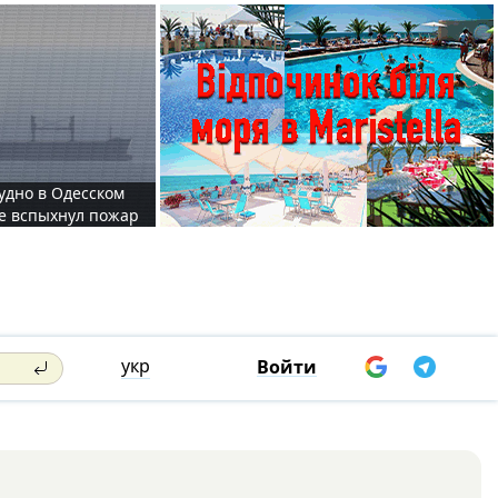
судно в Одесском
те вспыхнул пожар
укр
Войти