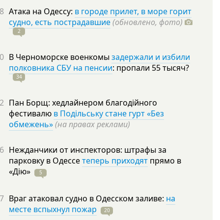
8
Атака на Одессу:
в городе прилет, в море горит
судно, есть пострадавшие
(обновлено, фото)
2
0
В Черноморске военкомы
задержали и избили
полковника СБУ на пенсии
: пропали 55
тысяч?
34
2
Пан Борщ: хедлайнером благодійного
фестивалю
в Подільську стане гурт «Без
обмежень»
(на правах реклами)
6
Нежданчики от инспекторов: штрафы за
парковку в Одессе
теперь приходят
прямо в
«Дію»
5
7
Враг атаковал судно в Одесском заливе:
на
месте вспыхнул пожар
20