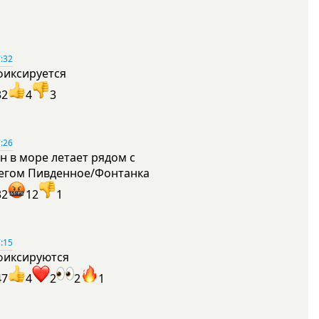
:32
фиксируется
32
4
3
:26
н в море летает рядом с
егом Пивденное/Фонтанка
32
12
1
:15
фиксируются
47
4
2
2
1