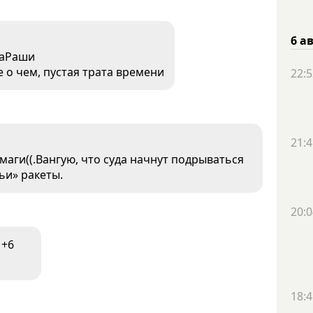
6 а
паРаши
 о чем, пустая трата времени
22:5
21:4
маги((.Вангую, что суда начнут подрываться
ьи» ракеты.
20:0
+6
18:4