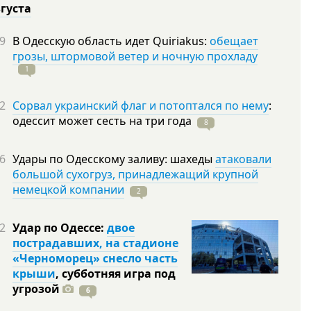
вгуста
9
В Одесскую область идет Quiriakus:
обещает
грозы, штормовой ветер и ночную прохладу
1
2
Сорвал украинский флаг и потоптался по нему
:
одессит может сесть на три
года
8
6
Удары по Одесскому заливу: шахеды
атаковали
большой сухогруз, принадлежащий крупной
немецкой компании
2
2
Удар по Одессе:
двое
пострадавших, на стадионе
«Черноморец» снесло часть
крыши
, субботняя игра под
угрозой
6