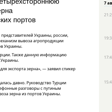
четырехстороннюю
7 а
ерна
21:2
ских портов
 представителей Украины, россии,
19:3
 механизм вывоза агропродукции
ов Украины.
урции. Также данную информацию
17:4
 Украины.
для экспорта зерна», — заявил спикер
15:4
алась давно. Руководство Турции
лефонные разговоры с путиным
воза зерна из портов Украины.