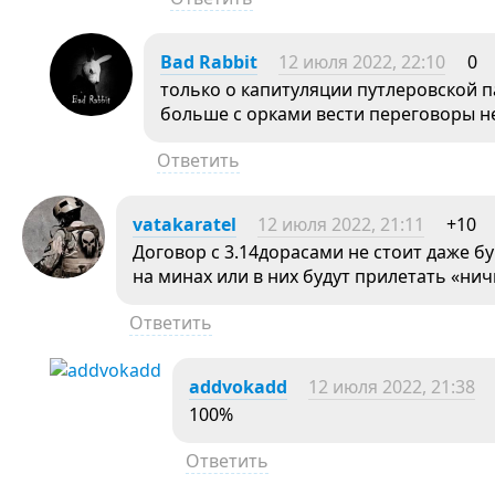
Bad Rabbit
12 июля 2022, 22:10
0
только о капитуляции путлеровской 
больше с орками вести переговоры не
Ответить
vatakaratel
12 июля 2022, 21:11
+10
Договор с 3.14дорасами не стоит даже бу
на минах или в них будут прилетать «нич
Ответить
addvokadd
12 июля 2022, 21:38
100%
Ответить