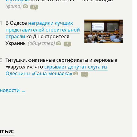
(фото)
17
1
В Одессе
наградили лучших
представителей строительной
отрасли
ко Дню строителя
Украины
(общество)
3
9
Титушки, фиктивные сертификаты и зерновые
«карусели»: что
скрывает депутат-слуга из
Одесчины «Саша-мешалка»
3
 новости →
атьи: