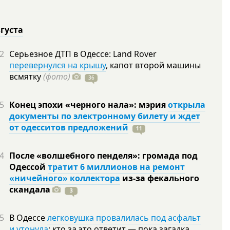
вгуста
2
Серьезное ДТП в Одессе: Land Rover
перевернулся на крышу
, капот второй машины
всмятку
(фото)
36
5
Конец эпохи «черного нала»: мэрия
открыла
документы по электронному билету и ждет
от одесситов предложений
11
4
После «волшебного пенделя»: громада под
Одессой
тратит 6 миллионов на ремонт
«ничейного» коллектора
из-за фекального
скандала
3
5
В Одессе
легковушка провалилась под асфальт
и утонула
: кто за это ответит — пока загадка