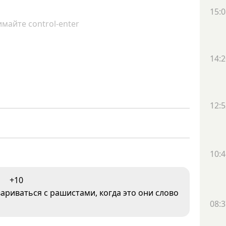
15:0
майте control-enter
14:2
12:5
10:4
+10
риваться с рашистами, когда это они слово
08:3