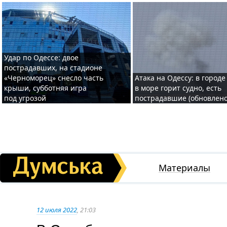
Удар по Одессе: двое
пострадавших, на стадионе
«Черноморец» снесло часть
Атака на Одессу: в городе
крыши, субботняя игра
в море горит судно, есть
под угрозой
пострадавшие (обновлено
Материалы
12 июля 2022
, 21:03