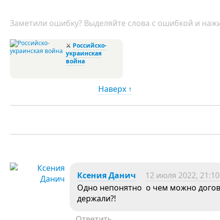
Заметили ошибку? Выделяйте слова с ошибкой и нажи
⚔
Российско-
украинская
война
Наверх ↑
Ксения Данич
12 июля 2022, 21:10
Одно непонятно о чем можно догова
держали?!
Ответить