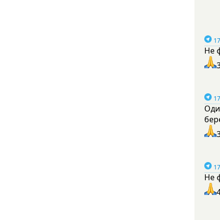
17
Не 
17
Оди
бер
17
Не 