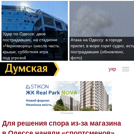
Удар по Одессе: двое
пострадавших, на стадионе
Атака на Одессу: в городе
«Черноморец» снесло часть
прилет, в море горит судно, ест
крыши, субботняя игра
пострадавшие (обновлено,
под угрозой
фото)
укр
Реклама
Для решения спора из-за магазина
в Одессе наняли «спортсменов»