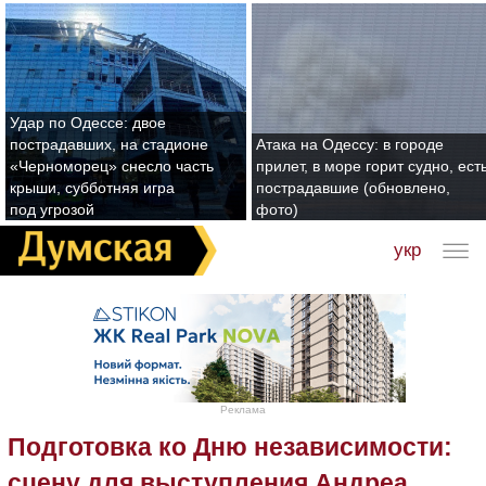
Удар по Одессе: двое
пострадавших, на стадионе
Атака на Одессу: в городе
«Черноморец» снесло часть
прилет, в море горит судно, ест
крыши, субботняя игра
пострадавшие (обновлено,
под угрозой
фото)
укр
Реклама
Подготовка ко Дню независимости:
сцену для выступления Андреа