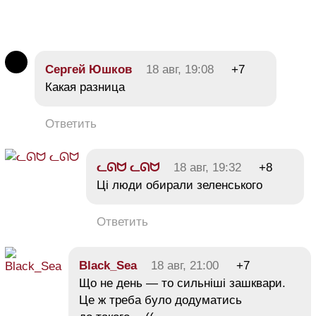
Сергей Юшков
18 авг, 19:08
+7
Какая разница
Ответить
ᓚᘏᗢ ᓚᘏᗢ
18 авг, 19:32
+8
Ці люди обирали зеленського
Ответить
Black_Sea
18 авг, 21:00
+7
Що не день — то сильніші зашквари.
Це ж треба було додуматись