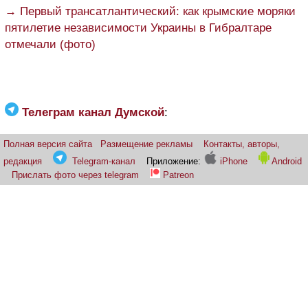
→ Первый трансатлантический: как крымские моряки
пятилетие независимости Украины в Гибралтаре
отмечали (фото)
Телеграм канал Думской
:
Полная версия сайта
Размещение рекламы
Контакты, авторы,
редакция
Telegram-канал
Приложение:
iPhone
Android
Прислать фото через telegram
Patreon