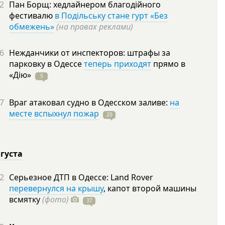
2
Пан Борщ: хедлайнером благодійного
фестивалю
в Подільську стане гурт «Без
обмежень»
(на правах реклами)
6
Нежданчики от инспекторов: штрафы за
парковку в Одессе
теперь приходят
прямо в
«Дію»
5
7
Враг атаковал судно в Одесском заливе:
на
месте вспыхнул пожар
20
вгуста
2
Серьезное ДТП в Одессе: Land Rover
перевернулся на крышу
, капот второй машины
всмятку
(фото)
37