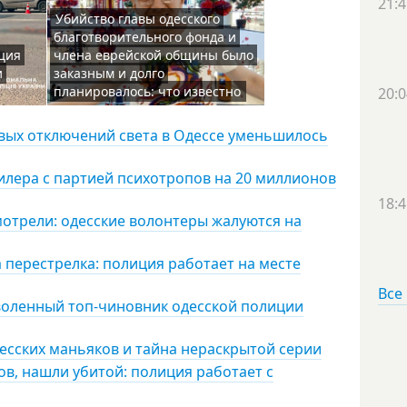
21:4
Убийство главы одесского
благотворительного фонда и
ция
члена еврейской общины было
и
заказным и долго
планировалось: что известно
20:0
овых отключений света в Одессе уменьшилось
дилера с партией психотропов на 20 миллионов
18:4
мотрели: одесские волонтеры жалуются на
 перестрелка: полиция работает на месте
Все
воленный топ-чиновник одесской полиции
есских маньяков и тайна нераскрытой серии
ов, нашли убитой: полиция работает с