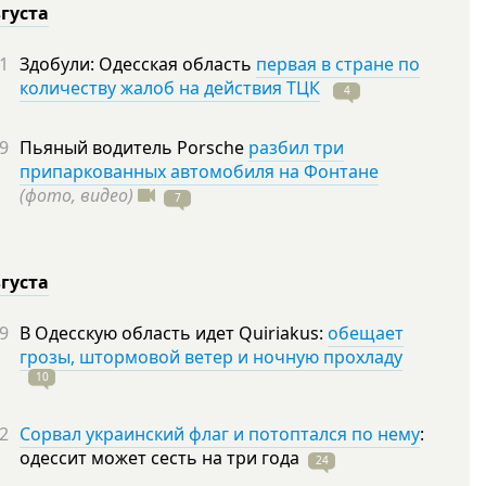
вгуста
1
Здобули: Одесская область
первая в стране по
количеству жалоб на действия ТЦК
4
9
Пьяный водитель Porsche
разбил три
припаркованных автомобиля на Фонтане
(фото, видео)
7
вгуста
9
В Одесскую область идет Quiriakus:
обещает
грозы, штормовой ветер и ночную прохладу
10
2
Сорвал украинский флаг и потоптался по нему
:
одессит может сесть на три
года
24