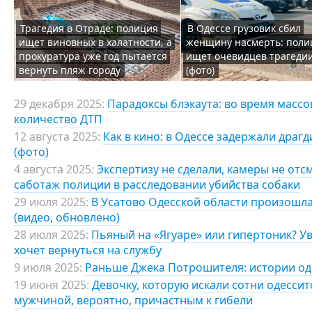
Трагедия в Отраде: полиция
В Одессе грузовик сбил
ищет виновных в халатности, а
женщину насмерть: поли
прокуратура уже год пытается
ищет очевидцев трагеди
вернуть пляж городу
(фото)
29 декабря 2025:
Парадоксы блэкаута: во время масс
количество ДТП
12 августа 2025:
Как в кино: в Одессе задержали драг
(фото)
4 августа 2025:
Экспертизу не сделали, камеры не отс
саботаж полиции в расследовании убийства собаки
29 июля 2025:
В Усатово Одесской области произошла
(видео, обновлено)
28 июля 2025:
Пьяный на «Ягуаре» или гипертоник? У
хочет вернуться на службу
9 июля 2025:
Раньше Джека Потрошителя: истории од
19 июня 2025:
Девочку, которую искали сотни одессит
мужчиной, вероятно, причастным к гибели