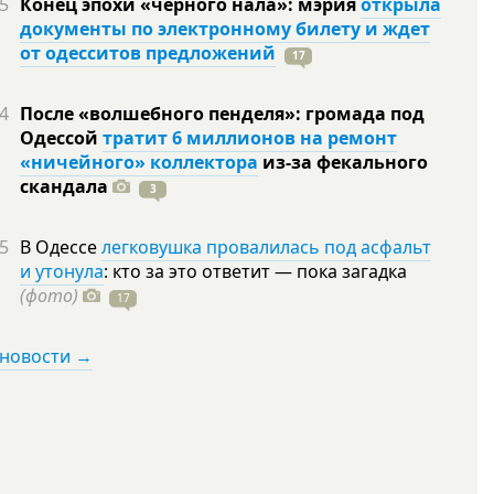
5
Конец эпохи «черного нала»: мэрия
открыла
документы по электронному билету и ждет
от одесситов предложений
17
4
После «волшебного пенделя»: громада под
Одессой
тратит 6 миллионов на ремонт
«ничейного» коллектора
из-за фекального
скандала
3
5
В Одессе
легковушка провалилась под асфальт
и утонула
: кто за это ответит — пока загадка
(фото)
17
 новости →