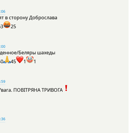
:06
ят в сторону Доброслава
63
25
:00
денное/Беляры шахеды
50
45
1
1
:59
Увага. ПОВІТРЯНА ТРИВОГА
1
:36