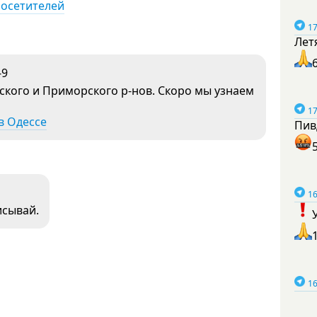
посетителей
17
Лет
-9
ского и Приморского р-нов. Скоро мы узнаем
17
в Одессе
Пив
16
исывай.
16