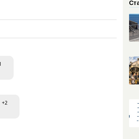
Ст
1
+2