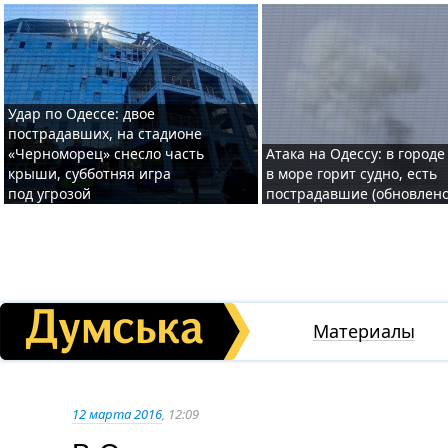
Удар по Одессе: двое
пострадавших, на стадионе
«Черноморец» снесло часть
Атака на Одессу: в городе
крыши, субботняя игра
в море горит судно, есть
под угрозой
пострадавшие (обновлено
Материалы
12 марта 2016
, 12:09