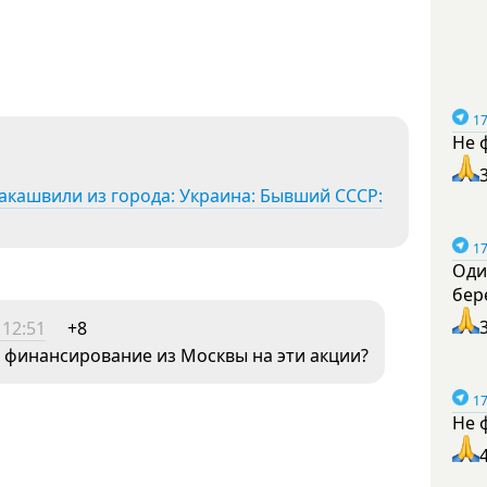
17
Не 
акашвили из города: Украина: Бывший СССР:
17
Оди
бер
 12:51
+8
в финансирование из Москвы на эти акции?
17
Не 