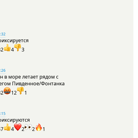
:32
фиксируется
32
4
3
:26
н в море летает рядом с
егом Пивденное/Фонтанка
32
12
1
:15
фиксируются
47
4
2
2
1