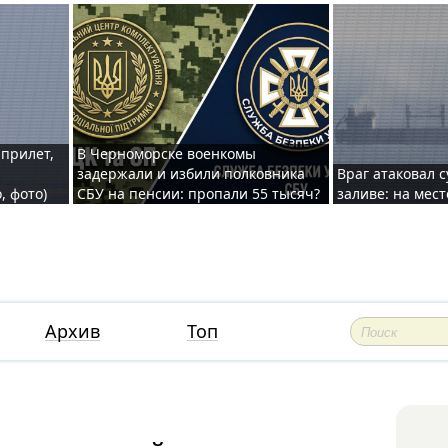
 прилет,
В Черноморске военкомы
задержали и избили полковника
Враг атаковал 
, фото)
СБУ на пенсии: пропали 55 тысяч?
заливе: на мес
Архив
Топ