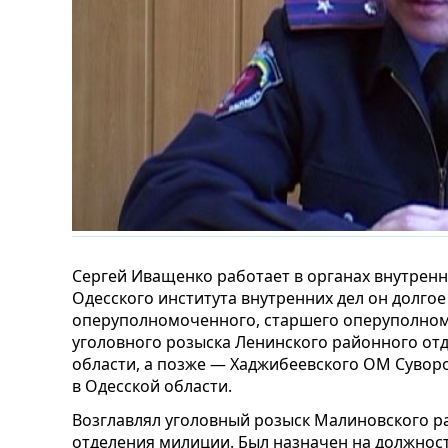
Сергей Иващенко работает в органах внутренни
Одесского института внутренних дел он долго
оперуполномоченного, старшего оперуполном
уголовного розыска Ленинского районного от
области, а позже — Хаджибеевского ОМ Сувор
в Одесской области.
Возглавлял уголовный розыск Малиновского р
отделения милиции. Был назначен на должнос