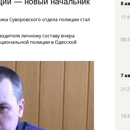
ции — новый начальник
8 а
11:4
ка Суворовского отдела полиции стал
водителя личному составу вчера
08:3
ациональной полиции в Одесской
7 а
21:2
19:3