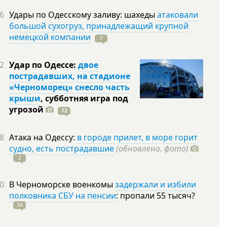
6
Удары по Одесскому заливу: шахеды
атаковали
большой сухогруз, принадлежащий крупной
немецкой компании
7
2
Удар по Одессе:
двое
пострадавших, на стадионе
«Черноморец» снесло часть
крыши
, субботняя игра под
угрозой
12
8
Атака на Одессу:
в городе прилет, в море горит
судно, есть пострадавшие
(обновлено, фото)
2
0
В Черноморске военкомы
задержали и избили
полковника СБУ на пенсии
: пропали 55
тысяч?
34