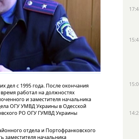
17:4
15:4
15:0
х дел с 1995 года. После окончания
е время работал на должностях
оченного и заместителя начальника
дела ОГУ УМВД Украины в Одесской
овского РО ОГУ ГУМВД Украины
14:2
айонного отдела и Портофранковского
ть заместителя начальника