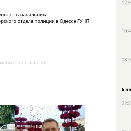
12:5
олжность начальника
рского отдела полиции в Одессе ГУНП
10:4
08:3
майте control-enter
6 а
22:5