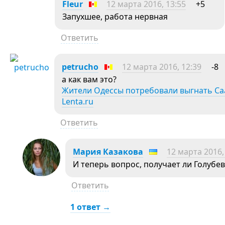
Fleur
12 марта 2016, 13:55
+5
Запухшее, работа нервная
Ответить
petrucho
12 марта 2016, 12:39
-8
а как вам это?
Жители Одессы потребовали выгнать Са
Lenta.ru
Ответить
Мария Казакова
12 марта 2016,
И теперь вопрос, получает ли Голубе
Ответить
1 ответ →