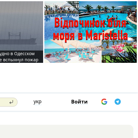
судно в Одесском
те вспыхнул пожар
укр
Войти