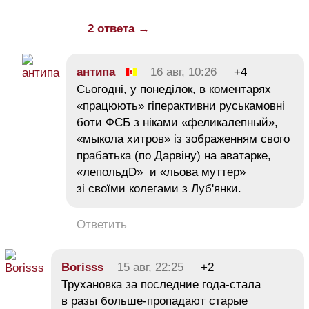
2 ответа →
антипа
16 авг, 10:26
+4
Cьогоднi, у понедiлок, в коментарях
«працюють» гіперактивни руськамовнi
боти ФСБ з ніками «феликалепный»,
«мыкола хитров» із зображенням свого
прабатька (по Дарвiну) на аватарке,
«лепольдD» и «льова муттер»
зі своїми колегами з Луб'янки.
Ответить
Borisss
15 авг, 22:25
+2
Трухановка за последние года-стала
в разы больше-пропадают старые