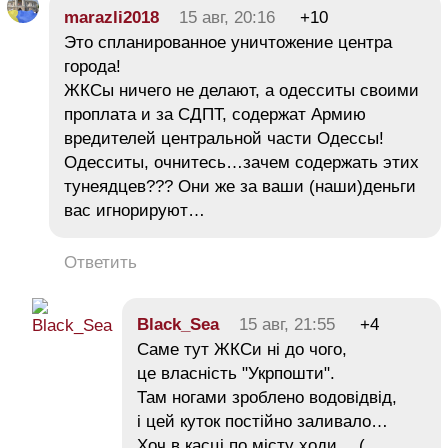
marazli2018
15 авг, 20:16
+10
Это спланированное уничтожение центра
города!
ЖКСы ничего не делают, а одесситы своими
проплата и за СДПТ, содержат Армию
вредителей центральной части Одессы!
Одесситы, очнитесь…зачем содержать этих
тунеядцев??? Они же за ваши (наши)деньги
вас игнорируют…
Ответить
Black_Sea
15 авг, 21:55
+4
Саме тут ЖКСи ні до чого,
це власність "Укрпошти".
Там ногами зроблено водовідвід,
і цей куток постійно заливало…
Хоч в касці по місту ходи… (