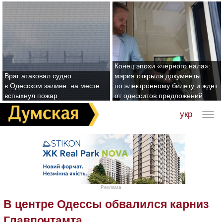
Конец эпохи «черного нала»:
Враг атаковал судно
мэрия открыла документы
в Одесском заливе: на месте
по электронному билету и ждет
вспыхнул пожар
от одесситов предложений
укр
Реклама
В центре Одессы обвалился карниз
Главпочтамта