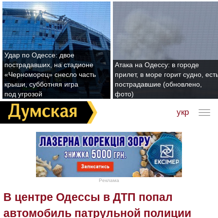
Удар по Одессе: двое
пострадавших, на стадионе
Атака на Одессу: в городе
«Черноморец» снесло часть
прилет, в море горит судно, ест
крыши, субботняя игра
пострадавшие (обновлено,
под угрозой
фото)
укр
Реклама
В центре Одессы в ДТП попал
автомобиль патрульной полиции