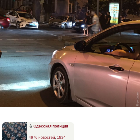
👮
Одесская полиция
4976 новостей
,
1834