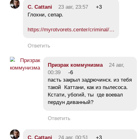
C. Cattani
23 авг, 23:57
+3
Глохни, сепар.
https://myrotvorets.center/criminal/…
Ответить
Призрак коммунизма
24 авг,
00:39
-6
пасть закрыл задрючинск. из тебя
такой Каттани, как из пылесоса.
Кстати, убогий, ты где воевал
пердун диванный?
Ответить
C. Cattani
24 авг, 00:51
+3