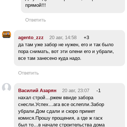
прямой!!!
Ответить
agento_zzz
20 авг, 14:58
+3
да там уже забор не нужен, его и так было
пора снимать, вот эти олени его и убрали,
все там занесено куда надо.
Ответить
Василий Азарян
20 авг, 23:07
-1
нахал строй…ржем ввиде забора
снесли.Успех…ага все ослепли.Забор
убрали.Дом сдали и скоро примет
комися.Прошу прощения, а где ж гаск
был то…в начале строительства дома