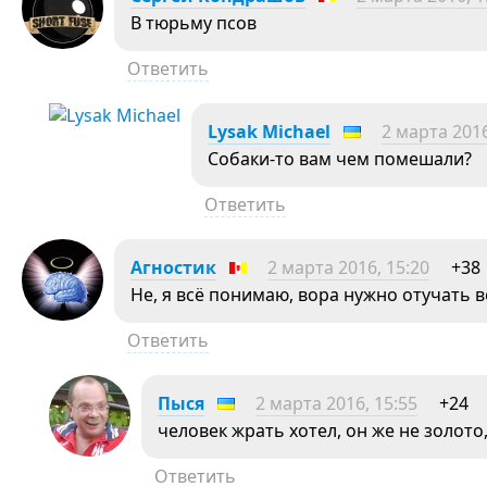
В тюрьму псов
Ответить
Lysak Michael
2 марта 2016
Собаки-то вам чем помешали?
Ответить
Агностик
2 марта 2016, 15:20
+38
Не, я всё понимаю, вора нужно отучать 
Ответить
Пыся
2 марта 2016, 15:55
+24
человек жрать хотел, он же не золот
Ответить