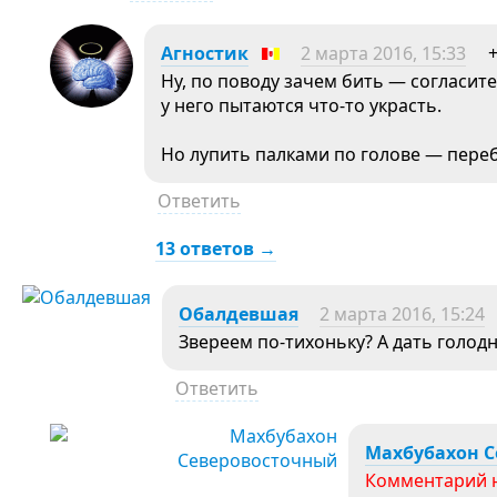
Агностик
2 марта 2016, 15:33
Ну, по поводу зачем бить — согласите
у него пытаются что-то украсть.
Но лупить палками по голове — переб
Ответить
13 ответов →
Обалдевшая
2 марта 2016, 15:24
Звереем по-тихоньку? А дать голодн
Ответить
Махбубахон 
Комментарий 