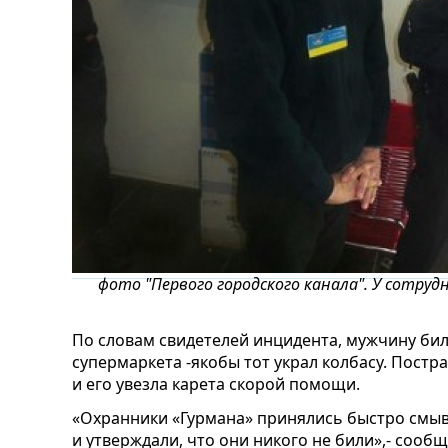
фото "Первого городского канала". У сотру
По словам свидетелей инцидента, мужчину бил
супермаркета -якобы тот украл колбасу. Пост
и его увезла карета скорой помощи.
«Охранники «Гурмана» принялись быстро смыв
и утверждали, что они никого не били»,- соо