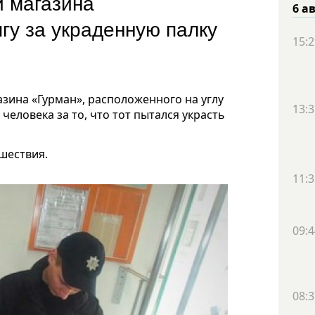
и магазина
6 а
гу за украденную палку
15:2
азина «Гурман», расположенного на углу
13:3
человека за то, что тот пытался украсть
шествия.
11:3
09:4
08:3