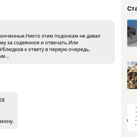
Ст
 конченные.Никто этим подонкам не давал
му за содеянное и отвечать.Или
Ублюдков к ответу в первую очередь,
ным…
28
акону.