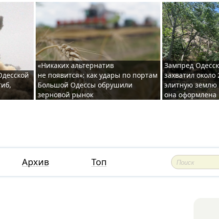
«Никаких альтернатив
Зампред Одесск
 Одесской
не появится»: как удары по портам
захватил около 
гиб,
Большой Одессы обрушили
элитную землю 
зерновой рынок
она оформлена 
Архив
Топ