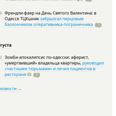
6
Френдли-фаер на День Святого Валентина: в
Одессе ТЦКшник
забрызгал перцовым
баллончиком оперативника-пограничника
7
вгуста
0
Зомби-апокалипсис по-одесски: аферист,
«умертвивший» владельца квартиры,
руководил
«частными тюрьмами» и лечил пациентов в
ресторане
8
 новости →