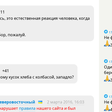
+11
сь, это естественная реакция человека, когда
17
ор, пожалуй.
Не 
17
Оди
+41
бер
ому кусок хлеба с колбасой, западло?
17
Не 
Северовосточный
2 марта 2016, 16:03
нарушает
правила
нашего сайта и был