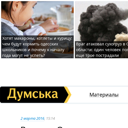
Хотят макароны, котлеты и курицу:
чем будут кормить одесских
Враг атаковал сухогруз в
школьников и почему к началу
области: один человек по
года могут не успеть?
еще трое пострадали
Материалы
2 марта 2016
, 15:14