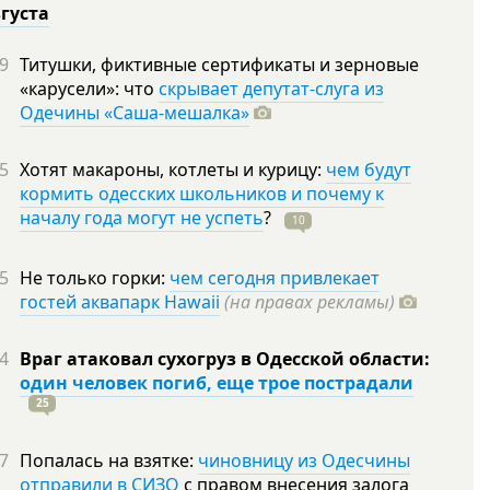
вгуста
9
Титушки, фиктивные сертификаты и зерновые
«карусели»: что
скрывает депутат-слуга из
Одечины «Саша-мешалка»
5
Хотят макароны, котлеты и курицу:
чем будут
кормить одесских школьников и почему к
началу года могут не успеть
?
10
5
Не только горки:
чем сегодня привлекает
гостей аквапарк Hawaii
(на правах рекламы)
4
Враг атаковал сухогруз в Одесской области:
один человек погиб, еще трое пострадали
25
7
Попалась на взятке:
чиновницу из Одесчины
отправили в СИЗО
с правом внесения залога