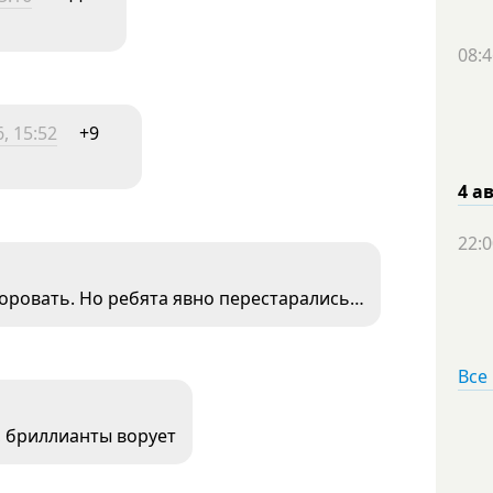
08:4
, 15:52
+9
4 а
22:0
воровать. Но ребята явно перестарались…
Все
о, бриллианты ворует