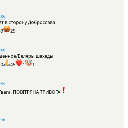
:06
ят в сторону Доброслава
63
25
:00
денное/Беляры шахеды
50
45
1
1
:59
Увага. ПОВІТРЯНА ТРИВОГА
1
:36