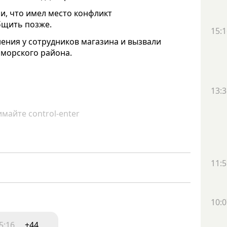
и, что имел место конфликт
бщить позже.
15:1
ения у сотрудников магазина и вызвали
иморского района.
13:3
майте control-enter
11:5
10:0
5:16
+44