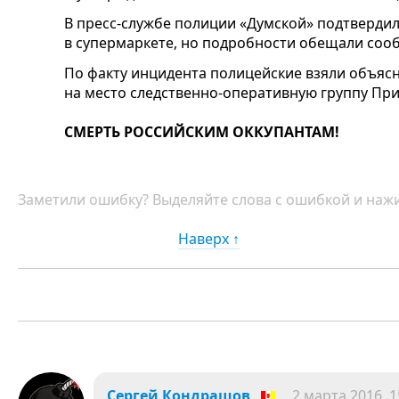
В пресс-службе полиции «Думской» подтвердил
в супермаркете, но подробности обещали соо
По факту инцидента полицейские взяли объясн
на место следственно-оперативную группу Пр
СМЕРТЬ РОССИЙСКИМ ОККУПАНТАМ!
Заметили ошибку? Выделяйте слова с ошибкой и нажи
Наверх ↑
Сергей Кондрашов
2 марта 2016, 1