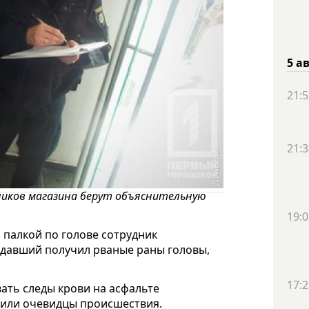
5 а
21:5
21:3
дников магазина берут объяснительную
19:0
 палкой по голове сотрудник
радавший получил рваные раны головы,
17:2
ать следы крови на асфальте
бщили очевидцы происшествия.