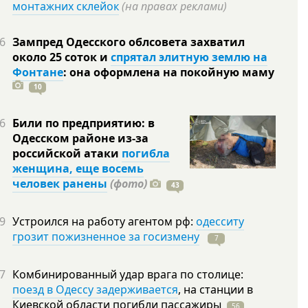
монтажних склейок
(на правах реклами)
6
Зампред Одесского облсовета захватил
около 25 соток и
спрятал элитную землю на
Фонтане
: она оформлена на покойную
маму
10
6
Били по предприятию: в
Одесском районе из-за
российской атаки
погибла
женщина, еще восемь
человек ранены
(фото)
43
9
Устроился на работу агентом рф:
одесситу
грозит пожизненное за госизмену
7
7
Комбинированный удар врага по столице:
поезд в Одессу задерживается
, на станции в
Киевской области погибли
пассажиры
56