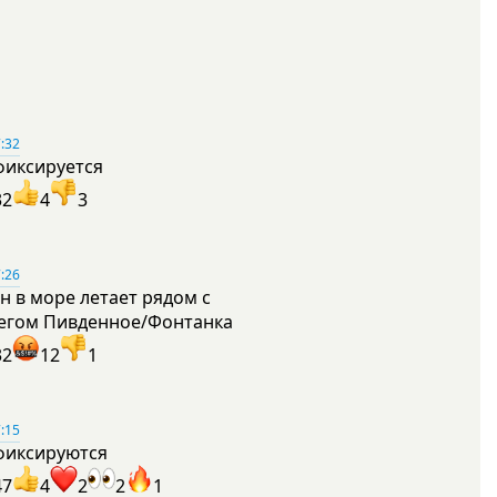
:32
фиксируется
32
4
3
:26
н в море летает рядом с
егом Пивденное/Фонтанка
32
12
1
:15
фиксируются
47
4
2
2
1