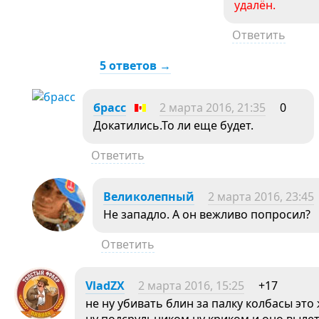
удалён.
Ответить
5 ответов →
брасс
2 марта 2016, 21:35
0
Докатились.То ли еще будет.
Ответить
Великолепный
2 марта 2016, 23:45
Не западло. А он вежливо попросил?
Ответить
VladZX
2 марта 2016, 15:25
+17
не ну убивать блин за палку колбасы это