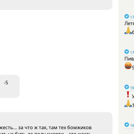
17
Лет
17
Пив
-5
16
16
 жесть… за что ж так, там тех бомжиков