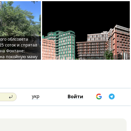
ого облсовета
25 соток и спрятал
на Фонтане:
на покойную маму
укр
Войти