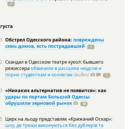
11
вгуста
3
Обстрел Одесского района:
повреждены
семь домов, есть пострадавший
1
2
Скандал в Одесском театре кукол: бывшего
режиссера
обвинили в рассылке нюдсов и
порно студенткам и коллегам
(видео)
9
3
«Никаких альтернатив не появится»: как
удары по портам Большой Одессы
обрушили зерновой рынок
18
5
Цирк на льоду представляє «Крижаний Оскар»:
шоу, де трюки виконуються без дублерів та