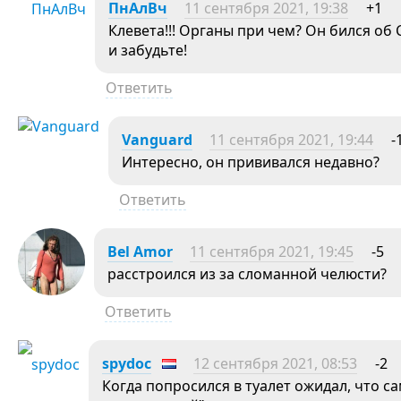
ПнАлВч
11 сентября 2021, 19:38
+1
Клевета!!! Органы при чем? Он бился о
и забудьте!
Ответить
Vanguard
11 сентября 2021, 19:44
-
Интересно, он прививался недавно?
Ответить
Bel Amor
11 сентября 2021, 19:45
-5
расстроился из за сломанной челюсти?
Ответить
spydoc
12 сентября 2021, 08:53
-2
Когда попросился в туалет ожидал, что с