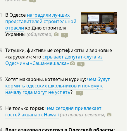
1
В Одессе
наградили лучших
представителей строительной
отрасли
ко Дню строителя
Украины
(общество)
3
9
Титушки, фиктивные сертификаты и зерновые
«карусели»: что
скрывает депутат-слуга из
Одесчины «Саша-мешалка»
3
5
Хотят макароны, котлеты и курицу:
чем будут
кормить одесских школьников и почему к
началу года могут не успеть
?
14
5
Не только горки:
чем сегодня привлекает
гостей аквапарк Hawaii
(на правах рекламы)
4
Враг атаковал сухогруз в Одесской области: