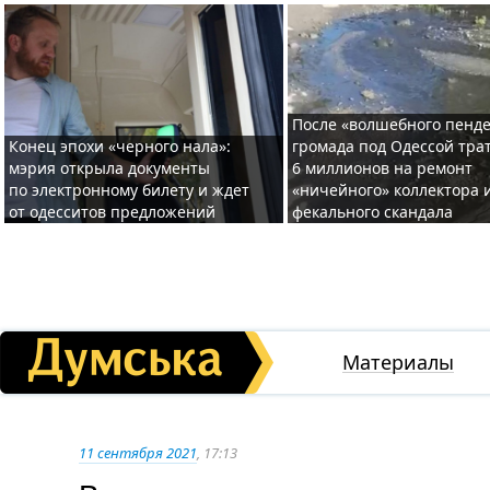
После «волшебного пенде
Конец эпохи «черного нала»:
громада под Одессой тра
мэрия открыла документы
6 миллионов на ремонт
по электронному билету и ждет
«ничейного» коллектора и
от одесситов предложений
фекального скандала
Материалы
11 сентября 2021
, 17:13