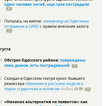
один человек погиб, еще трое пострадали
31
7
Попалась на взятке:
чиновницу из Одесчины
отправили в СИЗО
с правом внесения залога
12
вгуста
3
Обстрел Одесского района:
повреждены
семь домов, есть пострадавший
1
2
Скандал в Одесском театре кукол: бывшего
режиссера
обвинили в рассылке нюдсов и
порно студенткам и коллегам
(видео)
10
3
«Никаких альтернатив не появится»: как