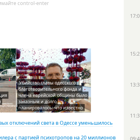
майте control-enter
17:0
15:2
Убийство главы одесского
13:3
благотворительного фонда и
ция
члена еврейской общины было
и
заказным и долго
планировалось: что известно
11:3
овых отключений света в Одессе уменьшилось
дилера с партией психотропов на 20 миллионов
09:4