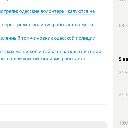
мотрели: одесские волонтеры жалуются на
 перестрелка: полиция работает на месте
08:3
воленный топ-чиновник одесской полиции
есских маньяков и тайна нераскрытой серии
ов, нашли убитой: полиция работает с
5 а
21:5
21:3
19:0