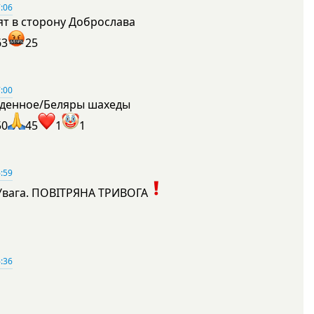
:06
ят в сторону Доброслава
63
25
:00
денное/Беляры шахеды
50
45
1
1
:59
Увага. ПОВІТРЯНА ТРИВОГА
1
:36