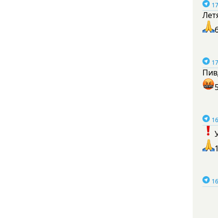
17
Лет
17
Пив
16
16