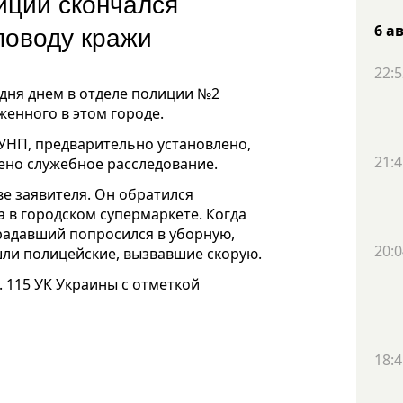
иции скончался
поводу кражи
6 а
22:5
дня днем в отделе полиции №2
енного в этом городе.
УНП, предварительно установлено,
21:4
ено служебное расследование.
ве заявителя. Он обратился
 в городском супермаркете. Когда
радавший попросился в уборную,
20:0
ашли полицейские, вызвавшие скорую.
. 115 УК Украины с отметкой
18:4