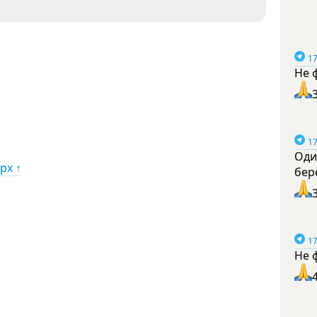
17
Не 
17
Оди
рх ↑
бер
17
Не 