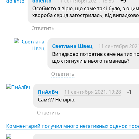
dolento
11 сентября 2021, 18:30
+9
Особисто я вірю, що саме так і було, з оц
хвороба серця загострилась, від випадково
Ответить
Светлана Швец
11 сентября 2021
Випадково потратив саме на тих по
що стягнули в нього гаманець?
Ответить
ПнАлВч
11 сентября 2021, 19:28
-1
Сам??? Не вірю.
Ответить
Комментарий получил много негативных оценок пос