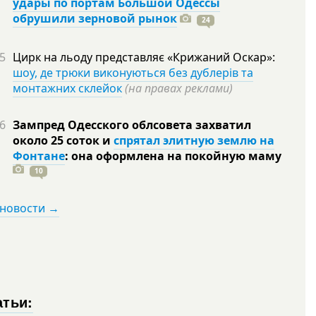
удары по портам Большой Одессы
обрушили зерновой рынок
24
5
Цирк на льоду представляє «Крижаний Оскар»:
шоу, де трюки виконуються без дублерів та
монтажних склейок
(на правах реклами)
6
Зампред Одесского облсовета захватил
около 25 соток и
спрятал элитную землю на
Фонтане
: она оформлена на покойную
маму
10
 новости →
атьи: