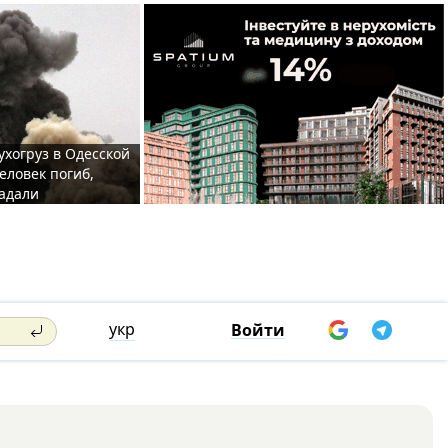
ухогруз в Одесской
еловек погиб,
адали
укр
Войти