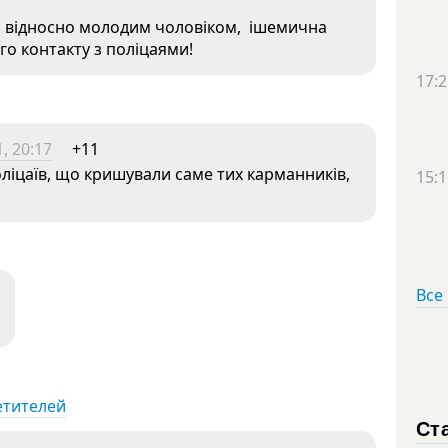
им відносно молодим чоловіком, ішемична
го контакту з поліцаями!
17:2
, 20:17
+11
ліцаїв, що кришували саме тих карманників,
15:1
Все
етителей
Ст