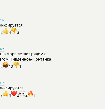
:32
фиксируется
32
4
3
:26
н в море летает рядом с
егом Пивденное/Фонтанка
32
12
1
:15
фиксируются
47
4
2
2
1