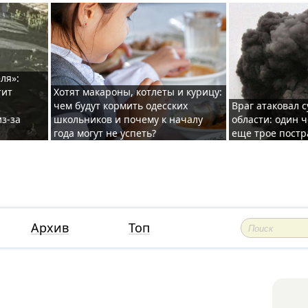
ля»:
тит
Хотят макароны, котлеты и курицу:
чем будут кормить одесских
Враг атаковал с
з-за
школьников и почему к началу
области: один ч
года могут не успеть?
еще трое постр
Архив
Топ