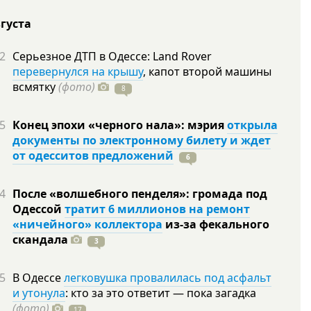
вгуста
2
Серьезное ДТП в Одессе: Land Rover
перевернулся на крышу
, капот второй машины
всмятку
(фото)
8
5
Конец эпохи «черного нала»: мэрия
открыла
документы по электронному билету и ждет
от одесситов предложений
6
4
После «волшебного пенделя»: громада под
Одессой
тратит 6 миллионов на ремонт
«ничейного» коллектора
из-за фекального
скандала
3
5
В Одессе
легковушка провалилась под асфальт
и утонула
: кто за это ответит — пока загадка
(фото)
17