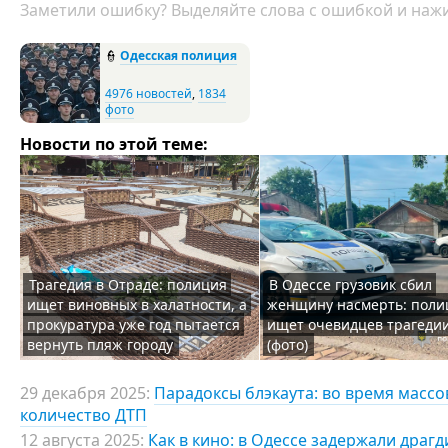
Заметили ошибку? Выделяйте слова с ошибкой и нажи
👮
Одесская полиция
4976 новостей
,
1834
фото
Новости по этой теме:
Трагедия в Отраде: полиция
В Одессе грузовик сбил
ищет виновных в халатности, а
женщину насмерть: поли
прокуратура уже год пытается
ищет очевидцев трагеди
вернуть пляж городу
(фото)
29 декабря 2025:
Парадоксы блэкаута: во время масс
количество ДТП
12 августа 2025:
Как в кино: в Одессе задержали драг