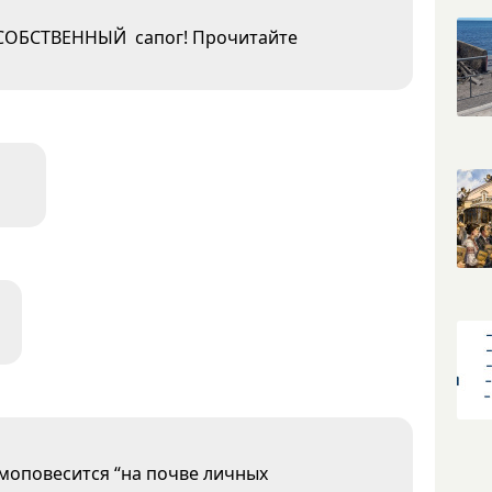
б СОБСТВЕННЫЙ сапог! Прочитайте
1
амоповесится “на почве личных