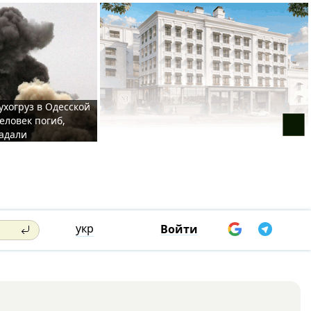
ухогруз в Одесской
еловек погиб,
адали
укр
Войти