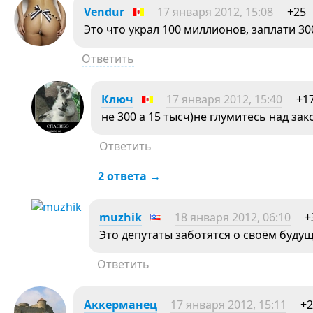
Vendur
17 января 2012, 15:08
+25
Это что украл 100 миллионов, заплати 30
Ответить
Ключ
17 января 2012, 15:40
+1
не 300 а 15 тысч)не глумитесь над за
Ответить
2 ответа →
muzhik
18 января 2012, 06:10
+
Это депутаты заботятся о своём буду
Ответить
Аккерманец
17 января 2012, 15:11
+2