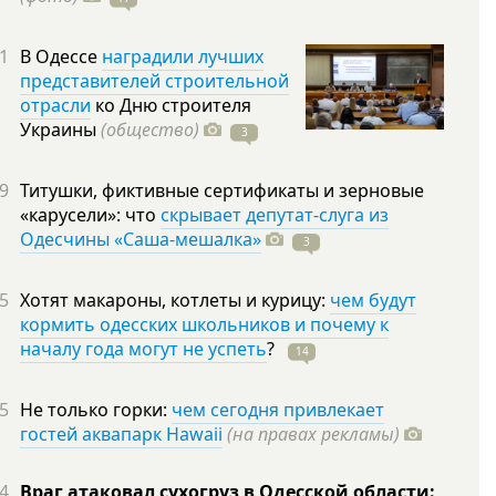
1
В Одессе
наградили лучших
представителей строительной
отрасли
ко Дню строителя
Украины
(общество)
3
9
Титушки, фиктивные сертификаты и зерновые
«карусели»: что
скрывает депутат-слуга из
Одесчины «Саша-мешалка»
3
5
Хотят макароны, котлеты и курицу:
чем будут
кормить одесских школьников и почему к
началу года могут не успеть
?
14
5
Не только горки:
чем сегодня привлекает
гостей аквапарк Hawaii
(на правах рекламы)
4
Враг атаковал сухогруз в Одесской области: