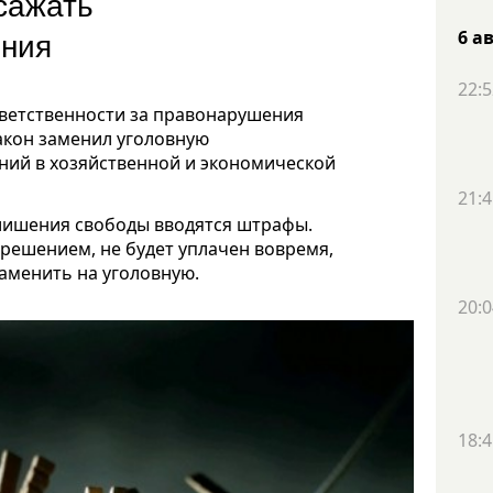
сажать
ения
6 а
22:5
ответственности за правонарушения
акон заменил уголовную
ний в хозяйственной и экономической
21:4
лишения свободы вводятся штрафы.
решением, не будет уплачен вовремя,
аменить на уголовную.
20:0
18:4