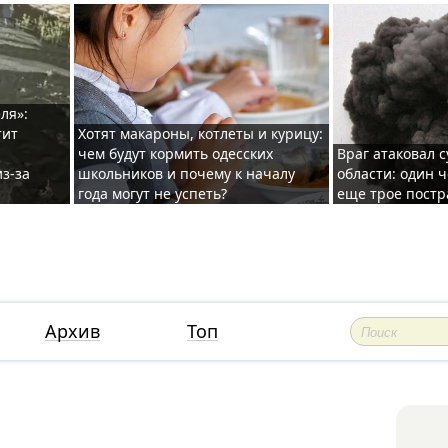
ля»:
тит
Хотят макароны, котлеты и курицу:
чем будут кормить одесских
Враг атаковал с
з-за
школьников и почему к началу
области: один ч
года могут не успеть?
еще трое постр
Архив
Топ