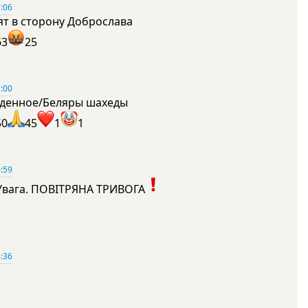
:06
ят в сторону Доброслава
63
25
:00
денное/Беляры шахеды
50
45
1
1
:59
Увага. ПОВІТРЯНА ТРИВОГА
1
:36