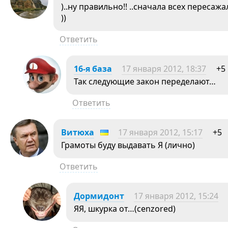
)..ну правильно!! ..сначала всех пересаж
))
Ответить
16-я база
17 января 2012, 18:37
+5
Так следующие закон переделают…
Ответить
Витюха
17 января 2012, 15:17
+5
Грамоты буду выдавать Я (лично)
Ответить
Дормидонт
17 января 2012, 15:24
ЯЯ, шкурка от…(cenzored)