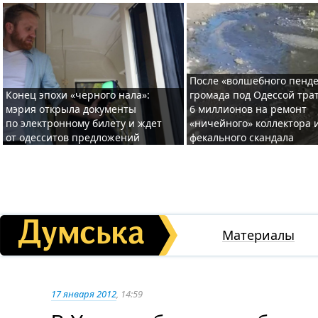
После «волшебного пенде
Конец эпохи «черного нала»:
громада под Одессой тра
мэрия открыла документы
6 миллионов на ремонт
по электронному билету и ждет
«ничейного» коллектора и
от одесситов предложений
фекального скандала
Материалы
17 января 2012
, 14:59