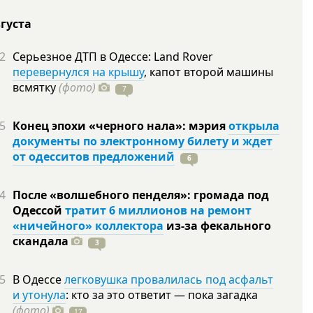
вгуста
2
Серьезное ДТП в Одессе: Land Rover
перевернулся на крышу
, капот второй машины
всмятку
(фото)
7
5
Конец эпохи «черного нала»: мэрия
открыла
документы по электронному билету и ждет
от одесситов предложений
6
4
После «волшебного пенделя»: громада под
Одессой
тратит 6 миллионов на ремонт
«ничейного» коллектора
из-за фекального
скандала
3
5
В Одессе
легковушка провалилась под асфальт
и утонула
: кто за это ответит — пока загадка
(фото)
17