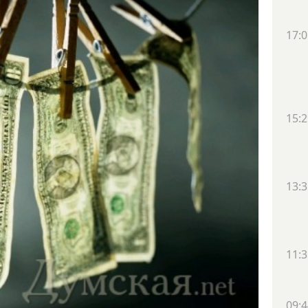
17:0
15:2
13:3
11:3
09:4