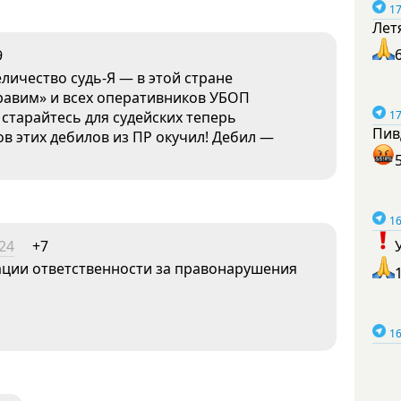
17
Лет
9
еличество судь-Я — в этой стране
дравим» и всех оперативников УБОП
17
 старайтесь для судейских теперь
Пив
ов этих дебилов из ПР окучил! Дебил —
16
:24
+7
зации ответственности за правонарушения
16