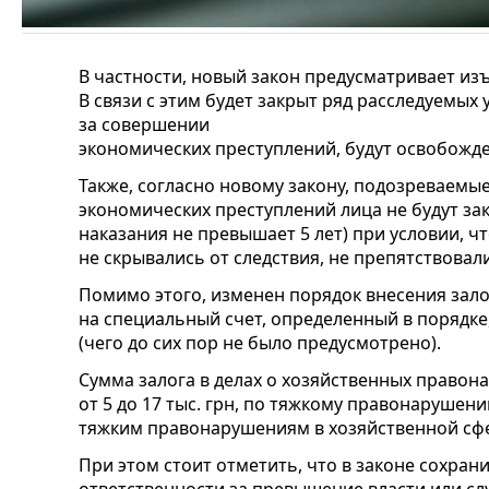
В частности, новый закон предусматривает изъя
В связи с этим будет закрыт ряд расследуемых 
за совершении
экономических преступлений, будут освобожде
Также, согласно новому закону, подозреваем
экономических преступлений лица не будут за
наказания не превышает 5 лет) при условии, ч
не скрывались от следствия, не препятствова
Помимо этого, изменен порядок внесения зало
на специальный счет, определенный в порядк
(чего до сих пор не было предусмотрено).
Сумма залога в делах о хозяйственных правон
от 5 до 17 тыс. грн, по тяжкому правонарушению 
тяжким правонарушениям в хозяйственной сфере
При этом стоит отметить, что в законе сохран