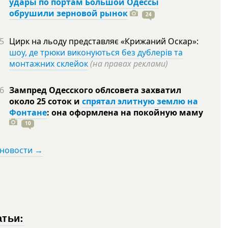
удары по портам Большой Одессы
обрушили зерновой рынок
24
5
Цирк на льоду представляє «Крижаний Оскар»:
шоу, де трюки виконуються без дублерів та
монтажних склейок
(на правах реклами)
6
Зампред Одесского облсовета захватил
около 25 соток и
спрятал элитную землю на
Фонтане
: она оформлена на покойную
маму
10
 новости →
атьи: