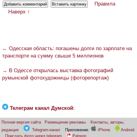
Правила
Наверх ↑
← Одесская область: погашены долги по зарплате на
транспорте на сумму свыше 5 миллионов
→ В Одессе открылась выставка фотографий
румынской фотохудожницы (фоторепортаж)
Телеграм канал Думской
:
Полная версия сайта
Размещение рекламы
Контакты, авторы,
редакция
Telegram-канал
Приложение:
iPhone
Android
Прислать фото через telegram
Patreon