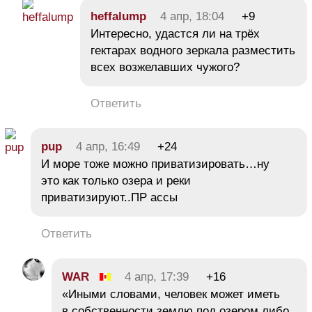
heffalump
4 апр, 18:04
+9
Интересно, удастся ли на трёх
гектарах водного зеркала разместить
всех возжелавших чужого?
Ответить
pup
4 апр, 16:49
+24
И море тоже можно приватизировать…ну
это как только озера и реки
приватизируют..ПР ассы
Ответить
WAR
4 апр, 17:39
+16
«Иными словами, человек может иметь
в собственности землю под озером либо