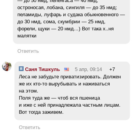
— до 50 нмд; пеленгаса — 40 нмд;
остроносая, лобана, сингиля — до 35 нмд;
пеламиды, луфарь и судака обыкновенного —
до 30 нмд, сома, скумбрии — 25 нмд,
форели, щуки — 20 нмд…) Вот така х..ня
малятки
Ответить
Саня Тишкуль
5 апр, 09:14
+7
Леса не забудьте приватизировать. Должен
же их кто-то вырубывать и наживаться
на этом.
Поля туда же — чтоб вся пшеница
и иже с ней принадлежала частным лицам.
Вот тогда заживем.
Ответить