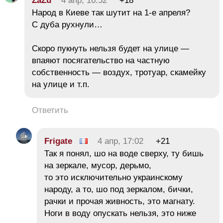
ZaZu
4 апр, 16:52
+18
Народ в Киеве так шутит на 1-е апреля?
С дуба рухнули…
Скоро пукнуть нельзя будет на улице —
впаяют посягательство на частную
собственность — воздух, тротуар, скамейку
на улице и т.п.
Ответить
Frigate
4 апр, 17:02
+21
Так я понял, шо на воде сверху, ту бишь
на зеркале, мусор, дерьмо,
то это исключительно украинскому
народу, а то, шо под зеркалом, бички,
рачки и прочая живность, это магнату.
Ноги в воду опускать нельзя, это ниже