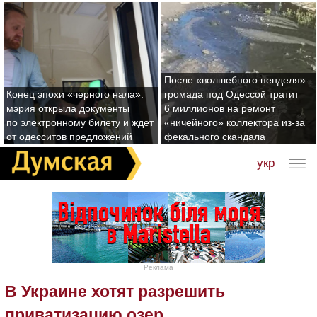
После «волшебного пенделя»:
Конец эпохи «черного нала»:
громада под Одессой тратит
мэрия открыла документы
6 миллионов на ремонт
по электронному билету и ждет
«ничейного» коллектора из-за
от одесситов предложений
фекального скандала
укр
Реклама
В Украине хотят разрешить
приватизацию озер