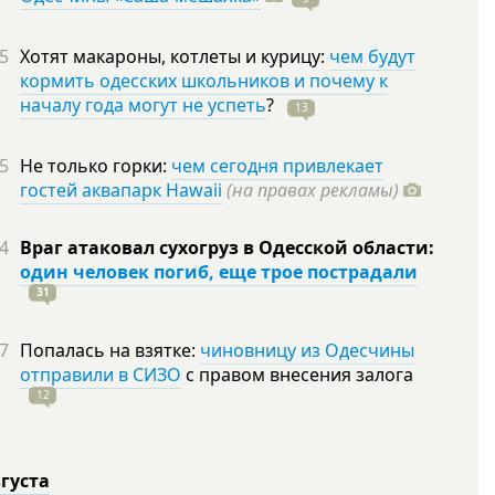
5
Хотят макароны, котлеты и курицу:
чем будут
кормить одесских школьников и почему к
началу года могут не успеть
?
13
5
Не только горки:
чем сегодня привлекает
гостей аквапарк Hawaii
(на правах рекламы)
4
Враг атаковал сухогруз в Одесской области:
один человек погиб, еще трое пострадали
31
7
Попалась на взятке:
чиновницу из Одесчины
отправили в СИЗО
с правом внесения залога
12
вгуста