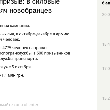
призыв: в силовые
6 а
сяч новобранцев
20:0
ывная кампания.
ых сил, в октябре-декабре в армию
ч человек.
18:4
е 4775 человек направят
Госпогранслужбы, а 600 призывников
службы транспорта.
я уже 5 октября.
17:0
1,1 млн грн.
15:2
майте control-enter