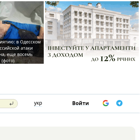
иятию: в Одесском
ссийской атаки
а, еще восемь
 (фото)
укр
Войти