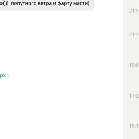
))!! попутного ветра и фарту масти)
21:5
21:3
19:0
рх ↑
17:2
15:1