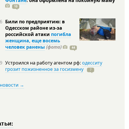
Фонтане
: она оформлена на покойную
маму
10
6
Били по предприятию: в
Одесском районе из-за
российской атаки
погибла
женщина, еще восемь
человек ранены
(фото)
44
9
Устроился на работу агентом рф:
одесситу
грозит пожизненное за госизмену
7
 новости →
атьи: