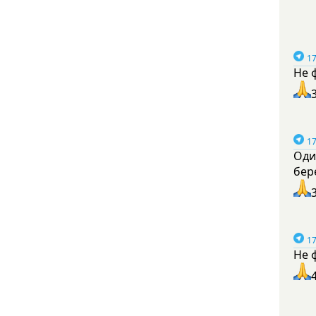
17
Не 
17
Оди
бер
17
Не 