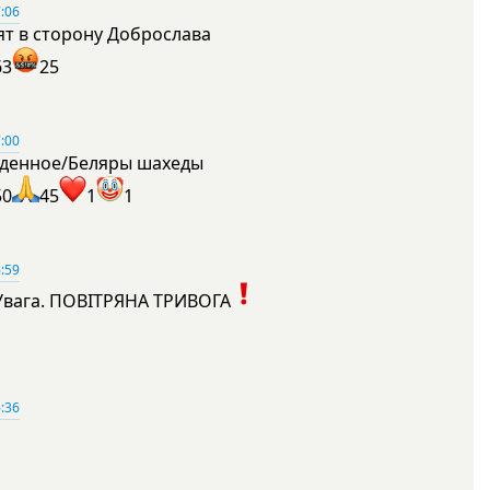
:06
ят в сторону Доброслава
63
25
:00
денное/Беляры шахеды
50
45
1
1
:59
Увага. ПОВІТРЯНА ТРИВОГА
1
:36