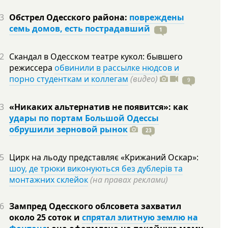
3
Обстрел Одесского района:
повреждены
семь домов, есть пострадавший
1
2
Скандал в Одесском театре кукол: бывшего
режиссера
обвинили в рассылке нюдсов и
порно студенткам и коллегам
(видео)
9
3
«Никаких альтернатив не появится»: как
удары по портам Большой Одессы
обрушили зерновой рынок
23
5
Цирк на льоду представляє «Крижаний Оскар»:
шоу, де трюки виконуються без дублерів та
монтажних склейок
(на правах реклами)
6
Зампред Одесского облсовета захватил
около 25 соток и
спрятал элитную землю на