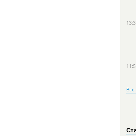
13:3
11:5
Все
Ст