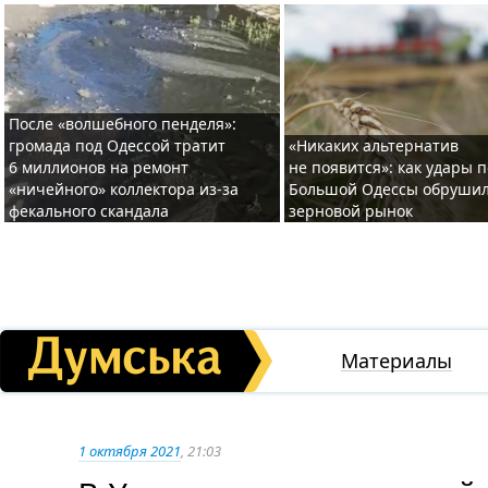
После «волшебного пенделя»:
громада под Одессой тратит
«Никаких альтернатив
6 миллионов на ремонт
не появится»: как удары 
«ничейного» коллектора из-за
Большой Одессы обруши
фекального скандала
зерновой рынок
Материалы
1 октября 2021
, 21:03