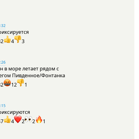
:32
фиксируется
32
4
3
:26
н в море летает рядом с
егом Пивденное/Фонтанка
32
12
1
:15
фиксируются
47
4
2
2
1