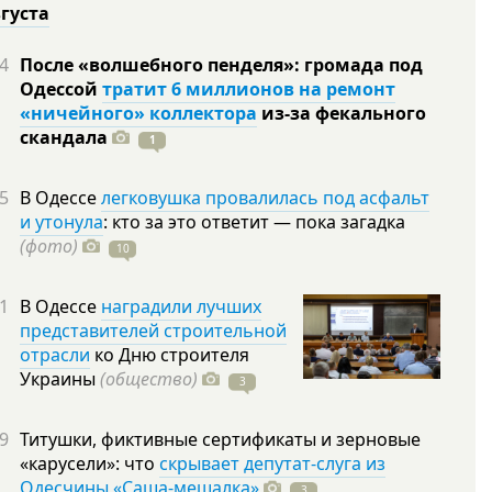
вгуста
4
После «волшебного пенделя»: громада под
Одессой
тратит 6 миллионов на ремонт
«ничейного» коллектора
из-за фекального
скандала
1
5
В Одессе
легковушка провалилась под асфальт
и утонула
: кто за это ответит — пока загадка
(фото)
10
1
В Одессе
наградили лучших
представителей строительной
отрасли
ко Дню строителя
Украины
(общество)
3
9
Титушки, фиктивные сертификаты и зерновые
«карусели»: что
скрывает депутат-слуга из
Одесчины «Саша-мешалка»
3