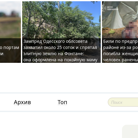
Зампред Одесского облсовета
Били по предпр
по портам
захватил около 25 соток и спрятал
районе из-за ро
ли
элитную землю на Фонтане:
погибла женщин
она оформлена на покойную маму
человек ранены
Архив
Топ