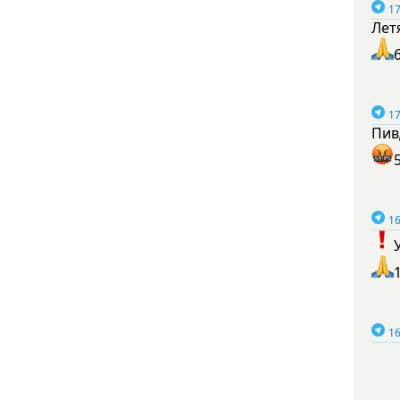
17
Лет
17
Пив
16
16