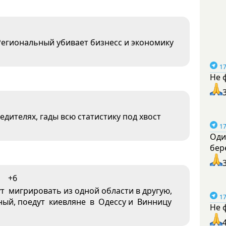
егиональный убивает бизнесс и экономику
17
Не 
дителях, гады всю статистику под хвост
17
Оди
бер
+6
ут мигрировать из одной области в другую,
17
сный, поедут киевляне в Одессу и Винницу
Не 