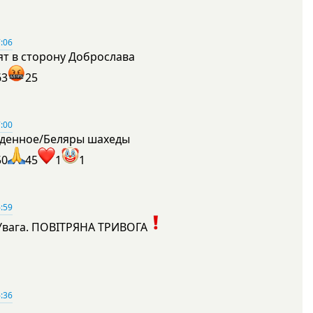
:06
ят в сторону Доброслава
63
25
:00
денное/Беляры шахеды
50
45
1
1
:59
Увага. ПОВІТРЯНА ТРИВОГА
1
:36