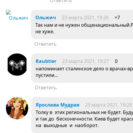
Ответить
Ольжич
23 марта 2021, 19:26
+7
Так нам и не нужен общенациональный.Р
не хуже.
Ответить
Raubtier
23 марта 2021, 19:27
0
напоминает сталинское дело о врачах-вре
пустили…
Ответить
Ярослава Мудрая
23 марта 2021, 19:29
Толку в этих региональных не будет. Буд
и так до бесконечности. Киев будет кра
на выходные и наоборот.