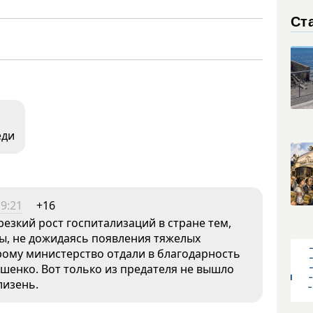
Ст
еди
19:21
+16
езкий рост госпитализаций в стране тем,
цы, не дожидаясь появления тяжелых
рому министерство отдали в благодарность
ошенко. Вот только из предателя не вышло
лизень.