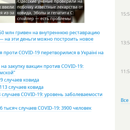
Одесские ученые проверили на
х ввели
побочку известные лекарства от
я из-за
ковида, Эболы и гепатита С:
15:5
спойлер — есть проблемы
150 млн гривен на внутреннюю реставрацию
— на эти деньги можно построить новое
13:5
я проти COVID-19 перетворилися в Україні на
на закупку вакцин против COVID-19:
11:5
умской"
9 случаев ковида
113 случаев ковида
8 случаев COVID-19: уровень заболеваемости
Все
6 тысяч случаев COVID-19: 3900 человек