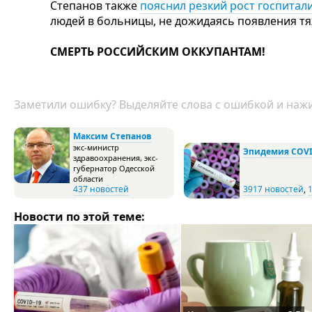
Степанов также
пояснил резкий рост госпитал
людей в больницы, не дожидаясь появления т
СМЕРТЬ РОССИЙСКИМ ОККУПАНТАМ!
Заметили ошибку? Выделяйте слова с ошибкой и нажи
Максим Степанов
экс-министр
Эпидемия COVI
здравоохранения, экс-
губернатор Одесской
области
437 новостей
3917 новостей
,
Новости по этой теме: