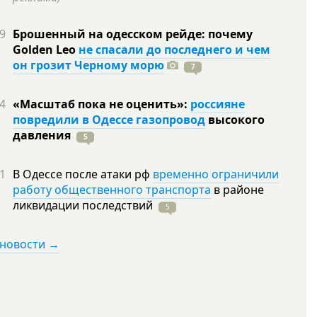
9
Брошенный на одесском рейде: почему
Golden Leo
не спасали до последнего и чем
он грозит Черному морю
7
4
«Масштаб пока не оценить»:
россияне
повредили в Одессе газопровод
высокого
давления
5
1
В Одессе после атаки рф
временно ограничили
работу общественного транспорта
в районе
ликвидации
последствий
5
 новости →