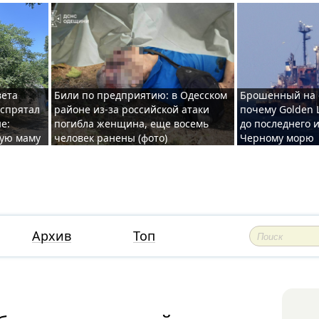
вета
Били по предприятию: в Одесском
Брошенный на 
 спрятал
районе из-за российской атаки
почему Golden 
е:
погибла женщина, еще восемь
до последнего и
ную маму
человек ранены (фото)
Черному морю
Архив
Топ