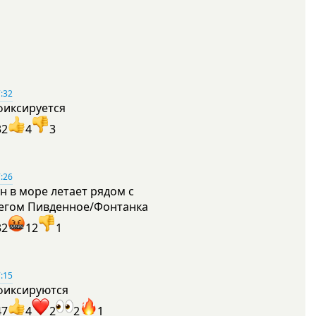
:32
фиксируется
32
4
3
:26
н в море летает рядом с
егом Пивденное/Фонтанка
32
12
1
:15
фиксируются
47
4
2
2
1