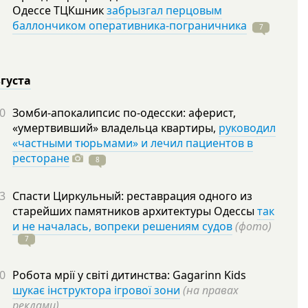
Одессе ТЦКшник
забрызгал перцовым
баллончиком оперативника-пограничника
7
вгуста
0
Зомби-апокалипсис по-одесски: аферист,
«умертвивший» владельца квартиры,
руководил
«частными тюрьмами» и лечил пациентов в
ресторане
8
3
Спасти Циркульный: реставрация одного из
старейших памятников архитектуры Одессы
так
и не началась, вопреки решениям судов
(фото)
7
0
Робота мрії у світі дитинства: Gagarinn Kids
шукає інструктора ігрової зони
(на правах
реклами)