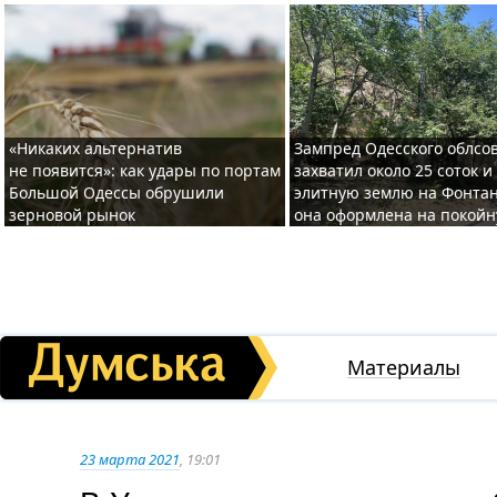
«Никаких альтернатив
Зампред Одесского облсо
не появится»: как удары по портам
захватил около 25 соток и
Большой Одессы обрушили
элитную землю на Фонтан
зерновой рынок
она оформлена на покой
Материалы
23 марта 2021
, 19:01