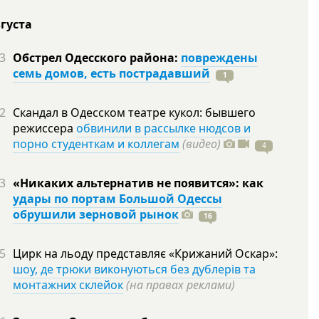
вгуста
3
Обстрел Одесского района:
повреждены
семь домов, есть пострадавший
1
2
Скандал в Одесском театре кукол: бывшего
режиссера
обвинили в рассылке нюдсов и
порно студенткам и коллегам
(видео)
4
3
«Никаких альтернатив не появится»: как
удары по портам Большой Одессы
обрушили зерновой рынок
16
5
Цирк на льоду представляє «Крижаний Оскар»:
шоу, де трюки виконуються без дублерів та
монтажних склейок
(на правах реклами)