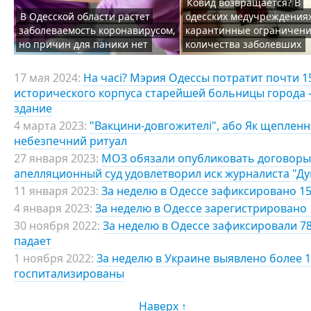
Ковид возвращается? В
В Одесской области растет
одесских медучреждения
заболеваемость коронавирусом,
карантинные ограничени
но причин для паники нет
количества заболевших
17 мая 2024:
На часі? Мэрия Одессы потратит почти 
исторического корпуса старейшей больницы города 
здание
4 марта 2023:
"Вакцини-довгожителі", або Як щепленн
небезпечний ритуал
27 января 2023:
МОЗ обязали опубликовать договоры 
апелляционный суд удовлетворил иск журналиста "Д
11 января 2023:
За неделю в Одессе зафиксировано 15
4 января 2023:
За неделю в Одессе зарегистрировано 
30 ноября 2022:
За неделю в Одессе зафиксировали 7
падает
1 ноября 2022:
За неделю в Украине выявлено более 1
госпитализированы
Наверх ↑