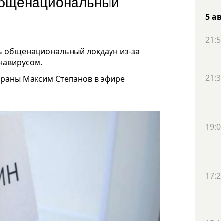
 общенациональный
5 а
21:5
ть общенациональный локдаун из-за
навирусом.
21:3
траны Максим Степанов в эфире
19:0
17:2