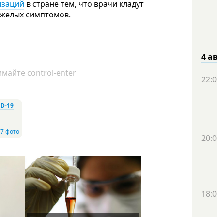
изаций
в стране тем, что врачи кладут
яжелых симптомов.
4 а
майте control-enter
22:0
D-19
17 фото
20:0
18:0