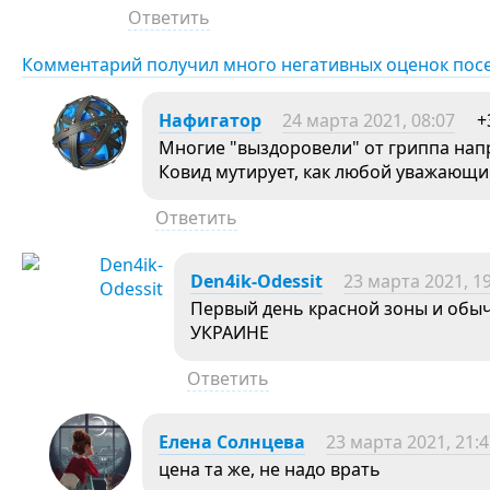
Ответить
Комментарий получил много негативных оценок пос
Нафигатор
24 марта 2021, 08:07
+
Многие "выздоровели" от гриппа нап
Ковид мутирует, как любой уважающий
Ответить
Den4ik-Odessit
23 марта 2021, 1
Первый день красной зоны и обы
УКРАИНЕ
Ответить
Елена Солнцева
23 марта 2021, 21:
цена та же, не надо врать