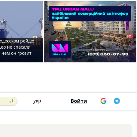
одесском рейде:
Leo не спасали
 чем он грозит
укр
Войти