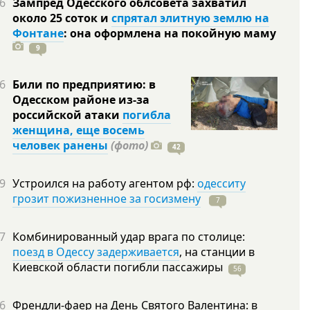
6
Зампред Одесского облсовета захватил
около 25 соток и
спрятал элитную землю на
Фонтане
: она оформлена на покойную
маму
9
6
Били по предприятию: в
Одесском районе из-за
российской атаки
погибла
женщина, еще восемь
человек ранены
(фото)
42
9
Устроился на работу агентом рф:
одесситу
грозит пожизненное за госизмену
7
7
Комбинированный удар врага по столице:
поезд в Одессу задерживается
, на станции в
Киевской области погибли
пассажиры
56
6
Френдли-фаер на День Святого Валентина: в