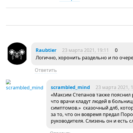
Raubtier
23 марта 2021, 19:11
0
Логично, хоронить раздельно и по очер
Ответить
scrambled_mind
23 марта 2021, 
«Максим Степанов также пояснил р
что врачи кладут людей в больни
симптомов.» сказочный длб, кото
за то, что он вовремя предал Пор
руководителя. Слизень он и есть с