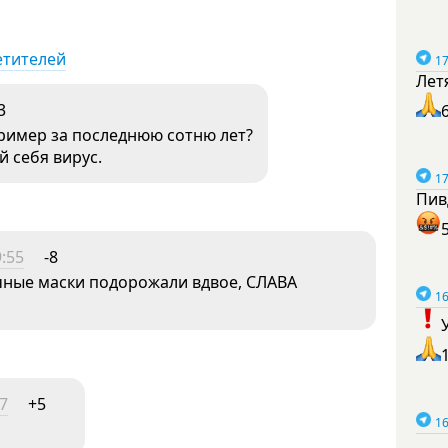
етителей
17
Лет
3
ример за последнюю сотню лет?
 себя вирус.
17
Пив
9:55
-8
чные маски подорожали вдвое, СЛАВА
16
47
+5
16