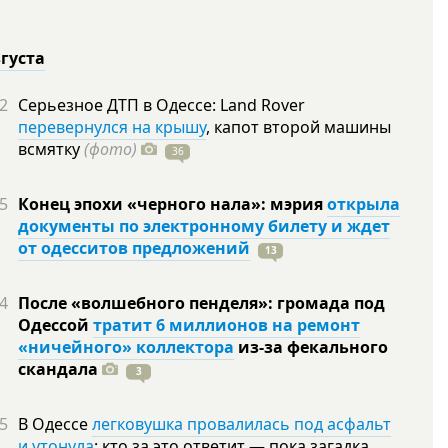
вгуста
2
Серьезное ДТП в Одессе: Land Rover
перевернулся на крышу
, капот второй машины
всмятку
(фото)
36
5
Конец эпохи «черного нала»: мэрия
открыла
документы по электронному билету и ждет
от одесситов предложений
13
4
После «волшебного пенделя»: громада под
Одессой
тратит 6 миллионов на ремонт
«ничейного» коллектора
из-за фекального
скандала
3
5
В Одессе
легковушка провалилась под асфальт
и утонула
: кто за это ответит — пока загадка