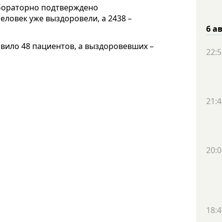
абораторно подтверждено
человек уже выздоровели, а 2438 –
6 а
вило 48 пациентов, а выздоровевших –
22:5
21:4
20:0
18:4