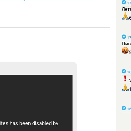
17
Лет
17
Пив
16
16