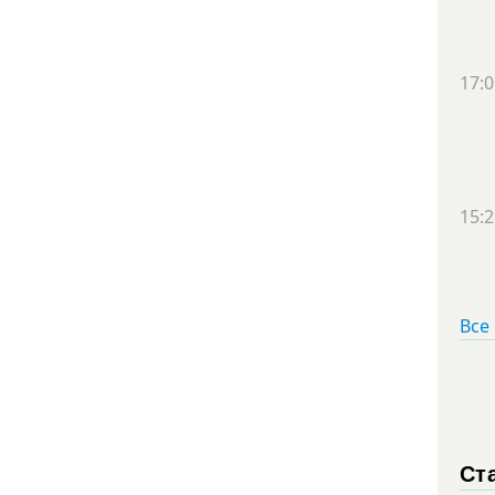
17:0
15:2
Все
Ст