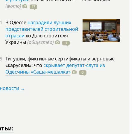
(фото)
17
1
В Одессе
наградили лучших
представителей строительной
отрасли
ко Дню строителя
Украины
(общество)
3
9
Титушки, фиктивные сертификаты и зерновые
«карусели»: что
скрывает депутат-слуга из
Одесчины «Саша-мешалка»
3
 новости →
атьи: