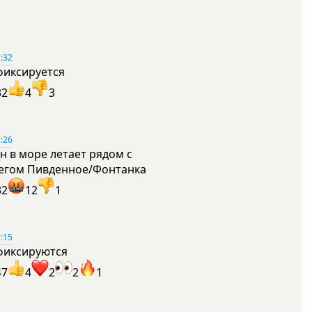
:32
фиксируется
32
4
3
:26
н в море летает рядом с
егом Пивденное/Фонтанка
32
12
1
:15
фиксируются
47
4
2
2
1