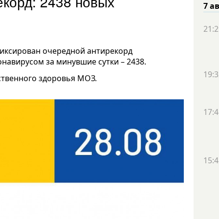
екорд: 2438 новых
7 а
21:2
афиксирован очередной антирекорд
навирусом за минувшие сутки – 2438.
19:3
ственного здоровья МОЗ.
17:4
15:4