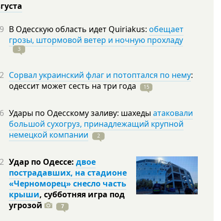
вгуста
9
В Одесскую область идет Quiriakus:
обещает
грозы, штормовой ветер и ночную прохладу
3
2
Сорвал украинский флаг и потоптался по нему
:
одессит может сесть на три
года
15
6
Удары по Одесскому заливу: шахеды
атаковали
большой сухогруз, принадлежащий крупной
немецкой компании
2
2
Удар по Одессе:
двое
пострадавших, на стадионе
«Черноморец» снесло часть
крыши
, субботняя игра под
угрозой
7