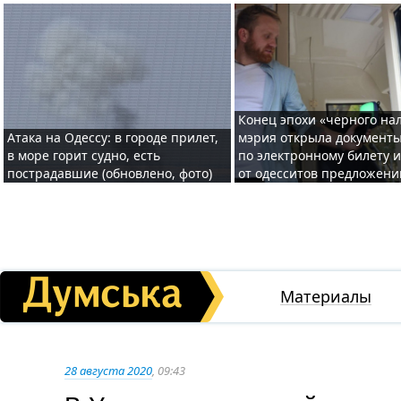
Конец эпохи «черного нал
Атака на Одессу: в городе прилет,
мэрия открыла документ
в море горит судно, есть
по электронному билету 
пострадавшие (обновлено, фото)
от одесситов предложени
Материалы
28 августа 2020
, 09:43