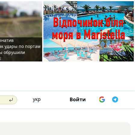
рнатив
как удары по портам
ы обрушили
к
укр
Войти