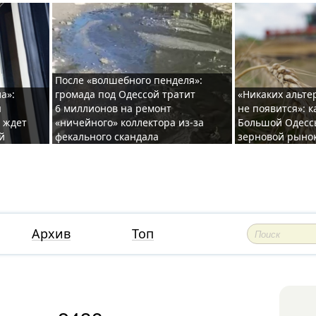
После «волшебного пенделя»:
а»:
громада под Одессой тратит
«Никаких альте
ы
6 миллионов на ремонт
не появится»: 
и ждет
«ничейного» коллектора из-за
Большой Одесс
й
фекального скандала
зерновой рыно
Архив
Топ