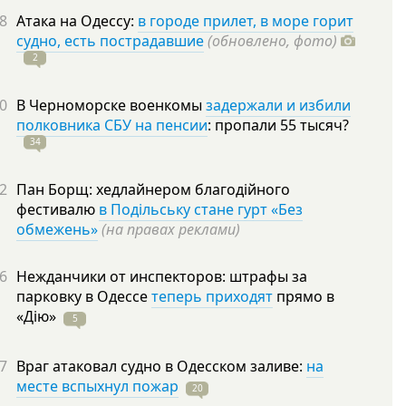
8
Атака на Одессу:
в городе прилет, в море горит
судно, есть пострадавшие
(обновлено, фото)
2
0
В Черноморске военкомы
задержали и избили
полковника СБУ на пенсии
: пропали 55
тысяч?
34
2
Пан Борщ: хедлайнером благодійного
фестивалю
в Подільську стане гурт «Без
обмежень»
(на правах реклами)
6
Нежданчики от инспекторов: штрафы за
парковку в Одессе
теперь приходят
прямо в
«Дію»
5
7
Враг атаковал судно в Одесском заливе:
на
месте вспыхнул пожар
20