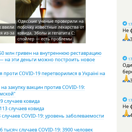
Одесские ученые проверили на
17
х ввели
побочку известные лекарства от
Не 
я из-за
ковида, Эболы и гепатита С:
спойлер — есть проблемы
150 млн гривен на внутреннюю реставрацию
— на эти деньги можно построить новое
17
Оди
бер
я проти COVID-19 перетворилися в Україні на
на закупку вакцин против COVID-19:
умской"
17
9 случаев ковида
Не 
113 случаев ковида
8 случаев COVID-19: уровень заболеваемости
6 тысяч случаев COVID-19: 3900 человек