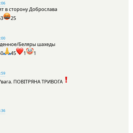
:06
ят в сторону Доброслава
63
25
:00
денное/Беляры шахеды
50
45
1
1
:59
Увага. ПОВІТРЯНА ТРИВОГА
1
:36