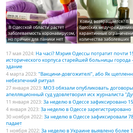
Ковид возвращается? В
В Одесской области растет
одесских медучреждения
заболеваемость коронавирусом,
карантинные ограничени
но причин для паники нет
количества заболевших
17 мая 2024:
На часі? Мэрия Одессы потратит почти 
исторического корпуса старейшей больницы города 
здание
4 марта 2023:
"Вакцини-довгожителі", або Як щепленн
небезпечний ритуал
27 января 2023:
МОЗ обязали опубликовать договоры 
апелляционный суд удовлетворил иск журналиста "Д
11 января 2023:
За неделю в Одессе зафиксировано 15
4 января 2023:
За неделю в Одессе зарегистрировано 
30 ноября 2022:
За неделю в Одессе зафиксировали 7
падает
1 ноября 2022:
За неделю в Украине выявлено более 1