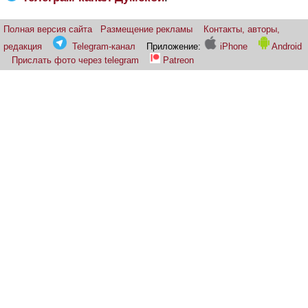
Полная версия сайта
Размещение рекламы
Контакты, авторы,
редакция
Telegram-канал
Приложение:
iPhone
Android
Прислать фото через telegram
Patreon