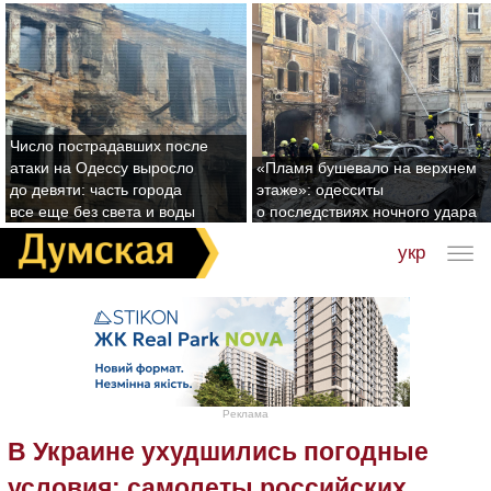
Число пострадавших после
атаки на Одессу выросло
«Пламя бушевало на верхнем
до девяти: часть города
этаже»: одесситы
все еще без света и воды
о последствиях ночного удара
укр
Реклама
В Украине ухудшились погодные
условия: самолеты российских