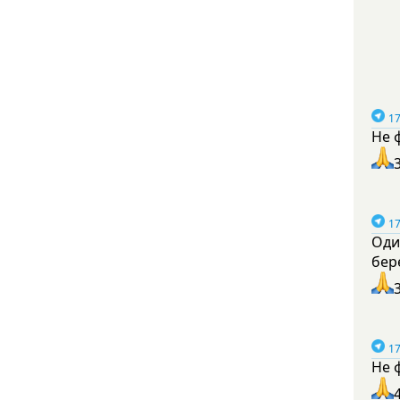
17
Не 
17
Оди
бер
17
Не 