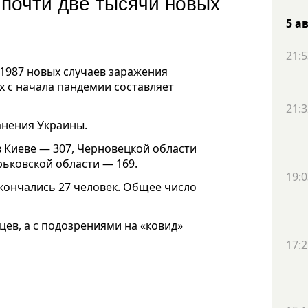
 почти две тысячи новых
5 а
21:5
 1987 новых случаев заражения
 с начала пандемии составляет
21:3
анения Украины.
 Киеве — 307, Черновецкой области
рьковской области — 169.
19:0
кончались 27 человек. Общее число
цев, а с подозрениями на «ковид»
17:2