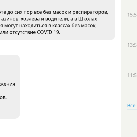
е до сих пор все без масок и респираторов,
15:5
азинов, хозяева и водители, а в Школах
 могут находиться в классах без масок,
или отсутствие COVID 19.
13:5
11:5
ажения
ов.
Все