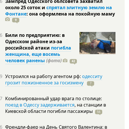
6
Зампред Одесского облсовета захватил
около 25 соток и
спрятал элитную землю на
Фонтане
: она оформлена на покойную
маму
9
6
Били по предприятию: в
Одесском районе из-за
российской атаки
погибла
женщина, еще восемь
человек ранены
(фото)
42
9
Устроился на работу агентом рф:
одесситу
грозит пожизненное за госизмену
7
7
Комбинированный удар врага по столице:
поезд в Одессу задерживается
, на станции в
Киевской области погибли
пассажиры
56
6
Френдли-фаер на День Святого Валентина: в