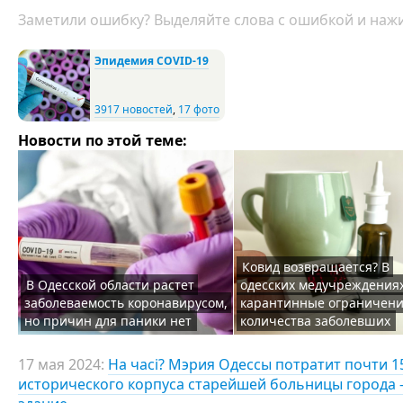
Заметили ошибку? Выделяйте слова с ошибкой и нажи
Эпидемия COVID-19
3917 новостей
,
17 фото
Новости по этой теме:
Ковид возвращается? В
В Одесской области растет
одесских медучреждения
заболеваемость коронавирусом,
карантинные ограничени
но причин для паники нет
количества заболевших
17 мая 2024:
На часі? Мэрия Одессы потратит почти 
исторического корпуса старейшей больницы города 