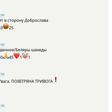
:06
ят в сторону Доброслава
63
25
:00
денное/Беляры шахеды
50
45
1
1
:59
Увага. ПОВІТРЯНА ТРИВОГА
1
:36