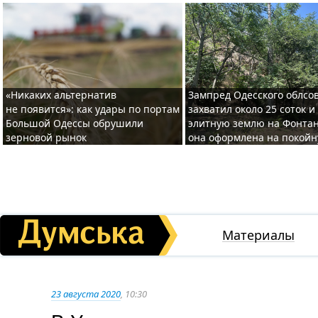
«Никаких альтернатив
Зампред Одесского облсо
не появится»: как удары по портам
захватил около 25 соток и
Большой Одессы обрушили
элитную землю на Фонтан
зерновой рынок
она оформлена на покой
Материалы
23 августа 2020
, 10:30