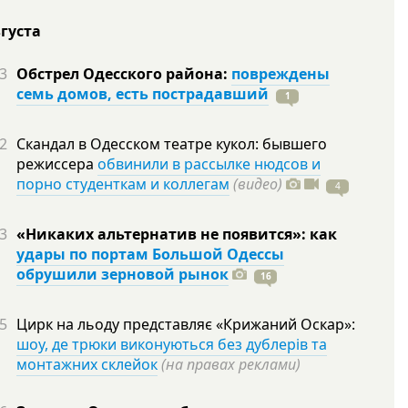
вгуста
3
Обстрел Одесского района:
повреждены
семь домов, есть пострадавший
1
2
Скандал в Одесском театре кукол: бывшего
режиссера
обвинили в рассылке нюдсов и
порно студенткам и коллегам
(видео)
4
3
«Никаких альтернатив не появится»: как
удары по портам Большой Одессы
обрушили зерновой рынок
16
5
Цирк на льоду представляє «Крижаний Оскар»:
шоу, де трюки виконуються без дублерів та
монтажних склейок
(на правах реклами)