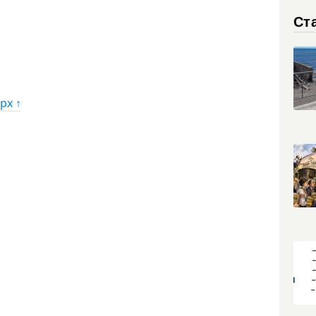
Ст
рх ↑