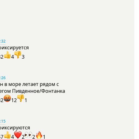
:32
фиксируется
32
4
3
:26
н в море летает рядом с
егом Пивденное/Фонтанка
32
12
1
:15
фиксируются
47
4
2
2
1