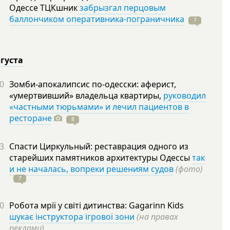
Одессе ТЦКшник
забрызгал перцовым
баллончиком оперативника-пограничника
7
вгуста
0
Зомби-апокалипсис по-одесски: аферист,
«умертвивший» владельца квартиры,
руководил
«частными тюрьмами» и лечил пациентов в
ресторане
8
3
Спасти Циркульный: реставрация одного из
старейших памятников архитектуры Одессы
так
и не началась, вопреки решениям судов
(фото)
7
0
Робота мрії у світі дитинства: Gagarinn Kids
шукає інструктора ігрової зони
(на правах
реклами)