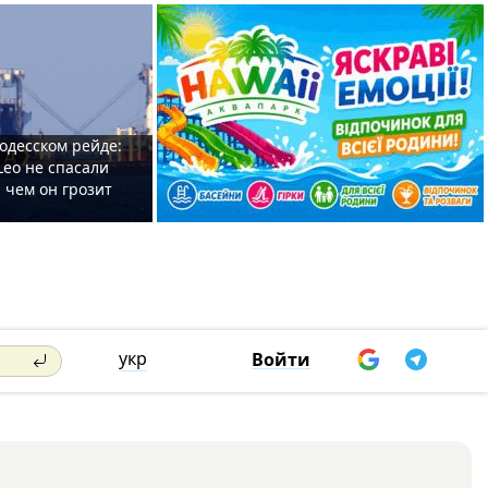
одесском рейде:
Leo не спасали
 чем он грозит
укр
Войти