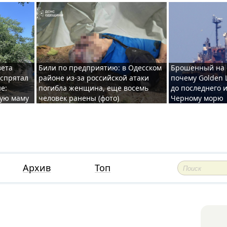
вета
Били по предприятию: в Одесском
Брошенный на 
 спрятал
районе из-за российской атаки
почему Golden 
е:
погибла женщина, еще восемь
до последнего и
ную маму
человек ранены (фото)
Черному морю
Архив
Топ