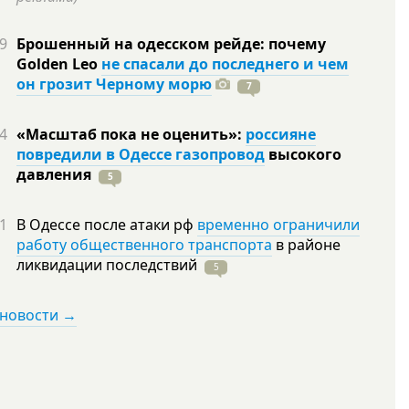
9
Брошенный на одесском рейде: почему
Golden Leo
не спасали до последнего и чем
он грозит Черному морю
7
4
«Масштаб пока не оценить»:
россияне
повредили в Одессе газопровод
высокого
давления
5
1
В Одессе после атаки рф
временно ограничили
работу общественного транспорта
в районе
ликвидации
последствий
5
 новости →