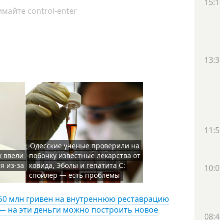
15:1
майте control-enter
13:3
11:5
Одесские ученые проверили на
х ввели
побочку известные лекарства от
я из-за
ковида, Эболы и гепатита С:
10:0
спойлер — есть проблемы
150 млн гривен на внутреннюю реставрацию
— на эти деньги можно построить новое
08:4