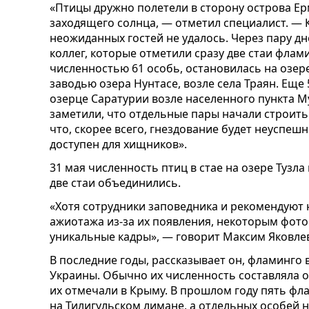
«Птицы дружно полетели в сторону острова Ер
заходящего солнца, — отметил специалист. — 
неожиданных гостей не удалось. Через пару д
коллег, которые отметили сразу две стаи флами
численностью 61 особь, остановилась на озере
заводью озера Нунтасе, возле села Траян. Ещ
озерце Саратурии возле населенного пункта М
заметили, что отдельные пары начали строить 
что, скорее всего, гнездование будет неуспеш
доступен для хищников».
31 мая численность птиц в стае на озере Тузла
две стаи объединились.
«Хотя сотрудники заповедника и рекомендуют 
ажиотажа из-за их появления, некоторым фото
уникальные кадры», — говорит Максим Яковле
В последние годы, рассказывает он, фламинго 
Украины. Обычно их численность составляла о
их отмечали в Крыму. В прошлом году пять ф
на Тилигульском лимане, а отдельных особей 