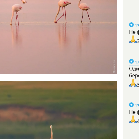
17
Не 
17
Оди
бер
17
Не 