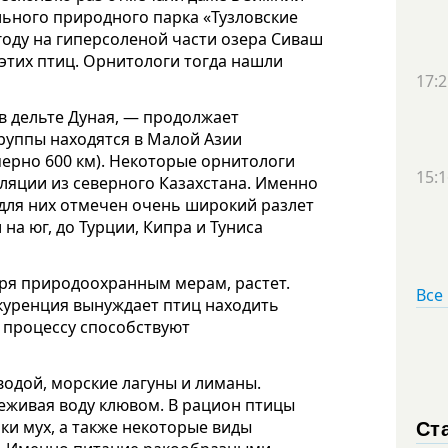
льного природного парка «Тузловские
 году на гиперсоленой части озера Сиваш
этих птиц. Орнитологи тогда нашли
17:2
в дельте Дуная, — продолжает
руппы находятся в Малой Азии
мерно 600 км). Некоторые орнитологи
15:1
уляции из северного Казахстана. Именно
для них отмечен очень широкий разлет
на юг, до Турции, Кипра и Туниса
аря природоохранным мерам, растет.
Все
куренция вынуждает птиц находить
у процессу способствуют
одой, морские лагуны и лиманы.
еживая воду клювом. В рацион птицы
Ст
ки мух, а также некоторые виды