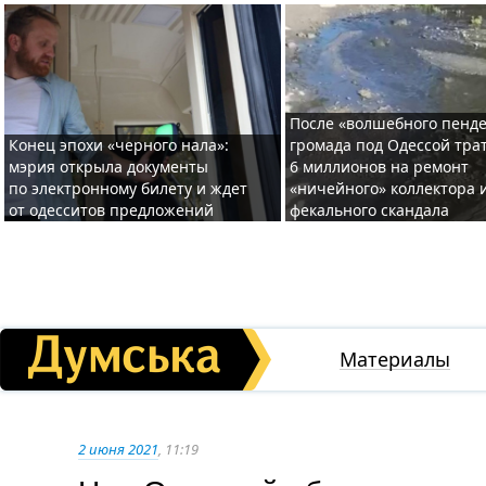
После «волшебного пенде
Конец эпохи «черного нала»:
громада под Одессой тра
мэрия открыла документы
6 миллионов на ремонт
по электронному билету и ждет
«ничейного» коллектора и
от одесситов предложений
фекального скандала
Материалы
2 июня 2021
, 11:19