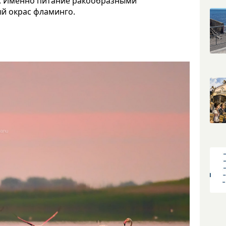
й. Именно питание ракообразными
ый окрас фламинго.