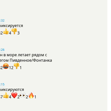
:32
фиксируется
32
4
3
:26
н в море летает рядом с
егом Пивденное/Фонтанка
32
12
1
:15
фиксируются
47
4
2
2
1