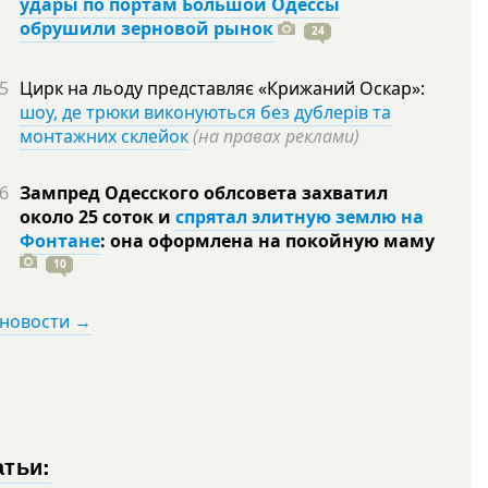
удары по портам Большой Одессы
обрушили зерновой рынок
24
5
Цирк на льоду представляє «Крижаний Оскар»:
шоу, де трюки виконуються без дублерів та
монтажних склейок
(на правах реклами)
6
Зампред Одесского облсовета захватил
около 25 соток и
спрятал элитную землю на
Фонтане
: она оформлена на покойную
маму
10
 новости →
атьи: