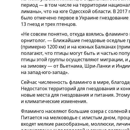
период — в том числе на территории национа
лиманы», что на юге Одесской области. В 2017
было отмечено первое в Украине гнездование 
13 гнезд и трех птенцов.
«Не совсем понятно, откуда взялись фламинго 
орнитолог. — Ближайшие гнездовые оседлые г
(примерно 1200 км) и на южных Балканах (при
полагают, что птицы могут быть и частью поп
птицы этой группы осуществляют миграции, и 
на зимовку — от Вьетнама, Шри-Ланки и Индии 
на запад-юго-запад».
Сейчас численность фламинго в мире, благод
Недостаток территорий для гнездования и кон
новые места для гнездования и питания. Этом
и климатические изменения.
Фламинго населяют большие озера с соленой в
Питается на мелководье с илистым дном, проц
входят мелкие ракообразные, моллюски, личин