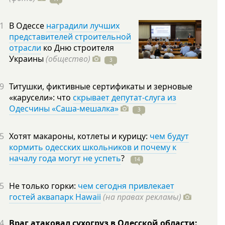
1
В Одессе
наградили лучших
представителей строительной
отрасли
ко Дню строителя
Украины
(общество)
3
9
Титушки, фиктивные сертификаты и зерновые
«карусели»: что
скрывает депутат-слуга из
Одесчины «Саша-мешалка»
3
5
Хотят макароны, котлеты и курицу:
чем будут
кормить одесских школьников и почему к
началу года могут не успеть
?
14
5
Не только горки:
чем сегодня привлекает
гостей аквапарк Hawaii
(на правах рекламы)
4
Враг атаковал сухогруз в Одесской области: