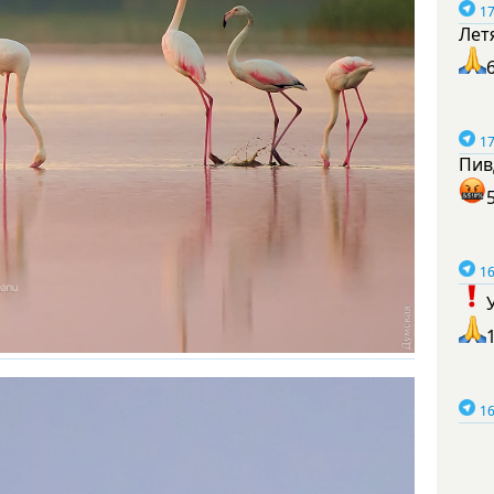
17
Лет
17
Пив
16
16