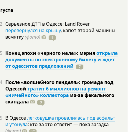
вгуста
2
Серьезное ДТП в Одессе: Land Rover
перевернулся на крышу
, капот второй машины
всмятку
(фото)
9
5
Конец эпохи «черного нала»: мэрия
открыла
документы по электронному билету и ждет
от одесситов предложений
7
4
После «волшебного пенделя»: громада под
Одессой
тратит 6 миллионов на ремонт
«ничейного» коллектора
из-за фекального
скандала
3
5
В Одессе
легковушка провалилась под асфальт
и утонула
: кто за это ответит — пока загадка
(фото)
17