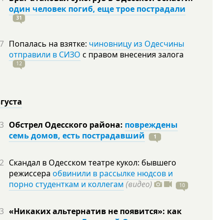
один человек погиб, еще трое пострадали
31
7
Попалась на взятке:
чиновницу из Одесчины
отправили в СИЗО
с правом внесения залога
12
вгуста
3
Обстрел Одесского района:
повреждены
семь домов, есть пострадавший
1
2
Скандал в Одесском театре кукол: бывшего
режиссера
обвинили в рассылке нюдсов и
порно студенткам и коллегам
(видео)
10
3
«Никаких альтернатив не появится»: как