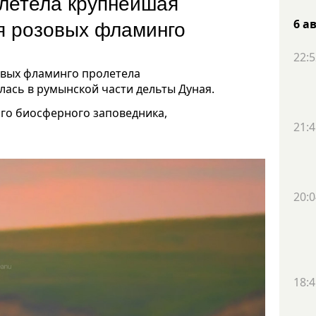
летела крупнейшая
ая розовых фламинго
6 а
22:5
овых фламинго пролетела
лась в румынской части дельты Дуная.
го биосферного заповедника,
21:4
20:0
18:4