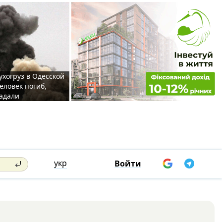
ухогруз в Одесской
еловек погиб,
адали
укр
Войти