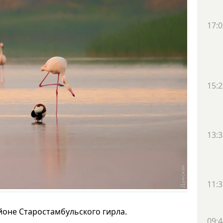
17:0
15:2
13:3
11:3
айоне Старостамбульского гирла.
09:4