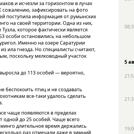
маков и исчезли за горизонтом в лучах
К сожалению, зафиксировать на фото
ней поступила информация от румынских
нго на своей территории. Одна из них,
08:3
 Тузла, которое фактически является
е 53 особи остановились на небольшом
уригол. Именно на озере Саратурии
из ила гнезда. Но специалисты считают,
ным, поскольку мелководный участок
5 а
 выросла до 113 особей — вероятно,
21:5
не беспокоить птиц и не создавать
охотникам все-таки удалось сделать
21:3
в.
все чаще появляются в пределах
т одной до 25 особей. Чаще всего
ламинго длительное время держались
19:0
несколько раз отмечали даже в зимний