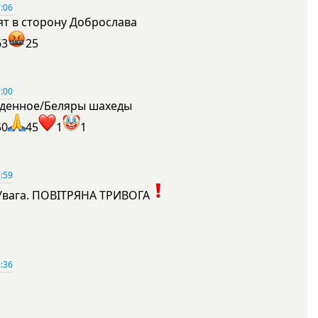
:06
ят в сторону Доброслава
63
25
:00
денное/Беляры шахеды
50
45
1
1
:59
Увага. ПОВІТРЯНА ТРИВОГА
1
:36