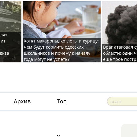
ля»:
тит
Хотят макароны, котлеты и курицу:
чем будут кормить одесских
Враг атаковал с
з-за
школьников и почему к началу
области: один ч
года могут не успеть?
еще трое постр
Архив
Топ