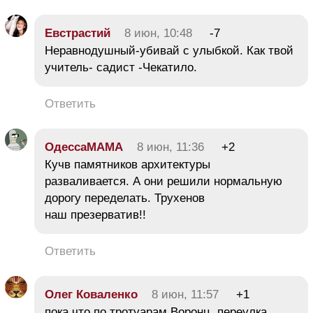
Евстрастий
8 июн, 10:48
-7
Неравнодушный-убивай с улыбкой. Как твой
учитель- садист -Чекатило.
Ответить
ОдессаМАМА
8 июн, 11:36
+2
Кучв памятников архитектуры
разваливается. А они решили нормальную
дорогу переделать. Трухенов
наш презерватив!!
Ответить
Олег Коваленко
8 июн, 11:57
+1
пока что по тротуарам Воронц. переулка