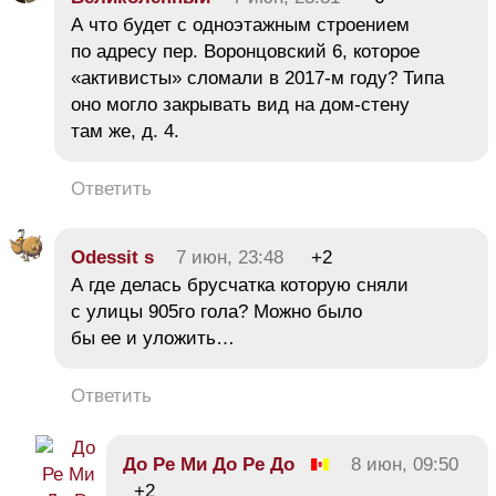
А что будет с одноэтажным строением
по адресу пер. Воронцовский 6, которое
«активисты» сломали в 2017-м году? Типа
оно могло закрывать вид на дом-стену
там же, д. 4.
Ответить
Odessit s
7 июн, 23:48
+2
А где делась брусчатка которую сняли
с улицы 905го гола? Можно было
бы ее и уложить…
Ответить
До Ре Ми До Ре До
8 июн, 09:50
+2