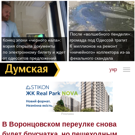
После «волшебного пенделя»:
Конец эпохи «черного нала»:
громада под Одессой тратит
мэрия открыла документы
6 миллионов на ремонт
по электронному билету и ждет
«ничейного» коллектора из-за
от одесситов предложений
фекального скандала
укр
Реклама
В Воронцовском переулке снова
будет брусчатка, но пешеходным