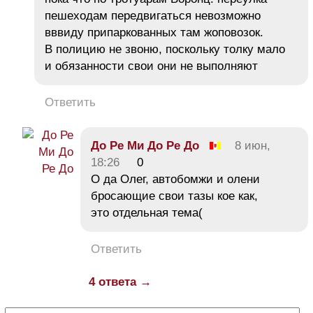
пешеходам передвигаться невозможно
вввиду припаркованных там жоповозок.
В полицию не звоню, поскольку толку мало
и обязанности свои они не выполняют
Ответить
До Ре Ми До Ре До
8 июн,
18:26
0
О да Олег, автобомжи и олени
бросающие свои тазы кое как,
это отдельная тема(
Ответить
4 ответа →