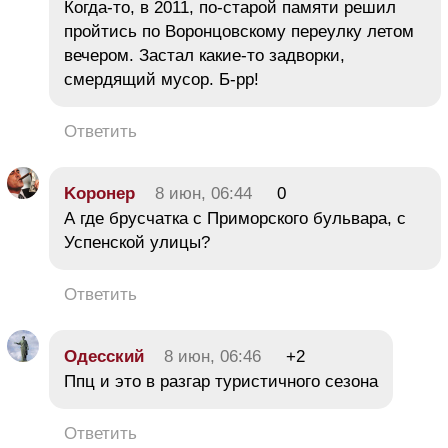
Когда-то, в 2011, по-старой памяти решил
пройтись по Воронцовскому переулку летом
вечером. Застал какие-то задворки,
смердящий мусор. Б-рр!
Ответить
Koронер
8 июн, 06:44
0
А где брусчатка с Приморского бульвара, с
Успенской улицы?
Ответить
Одесский
8 июн, 06:46
+2
Ппц и это в разгар туристичного сезона
Ответить