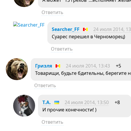
А может "13 грехов"…исполняет жел
Ответить
Searcher_FF
24 июля 2014, 13
Суарес перешел в Черноморец)
Ответить
Гризля
24 июля 2014, 13:43
+5
Товарищи, будьте бдительны, берегите но
Ответить
Т.А.
24 июля 2014, 13:50
+8
И прочие конечности! )
Ответить