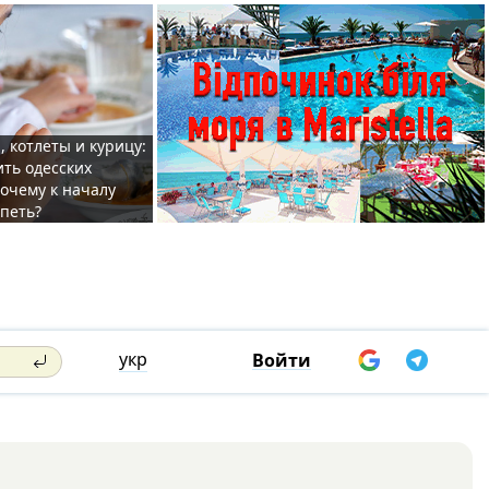
, котлеты и курицу:
ить одесских
очему к началу
спеть?
укр
Войти