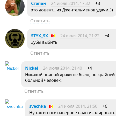
Стэпан
24 июля 2014, 17:32
+3
это доцент…из Джентельменов удачи..))
Ответить
STYX_SX
24 июля 2014, 21:22
+4
Зубы выбить
Ответить
Nickel
24 июля 2014, 21:40
+4
Никакой пьяной драки не было, по крайней 
больной человек!
Ответить
svechka
24 июля 2014, 21:50
+6
Ну так его же наверное надо изолировать