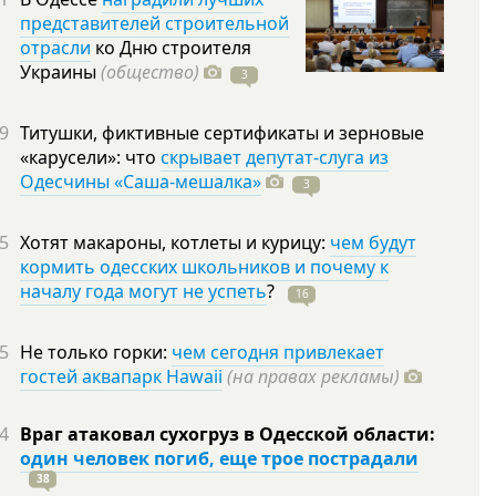
представителей строительной
отрасли
ко Дню строителя
Украины
(общество)
3
9
Титушки, фиктивные сертификаты и зерновые
«карусели»: что
скрывает депутат-слуга из
Одесчины «Саша-мешалка»
3
5
Хотят макароны, котлеты и курицу:
чем будут
кормить одесских школьников и почему к
началу года могут не успеть
?
16
5
Не только горки:
чем сегодня привлекает
гостей аквапарк Hawaii
(на правах рекламы)
4
Враг атаковал сухогруз в Одесской области:
один человек погиб, еще трое пострадали
38