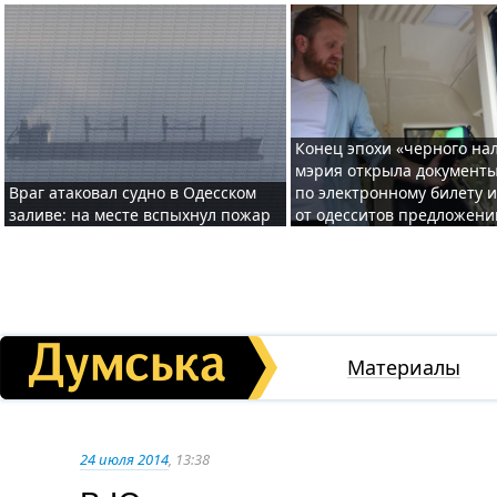
Конец эпохи «черного нал
мэрия открыла документ
Враг атаковал судно в Одесском
по электронному билету 
заливе: на месте вспыхнул пожар
от одесситов предложени
Материалы
24 июля 2014
, 13:38