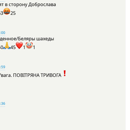
ят в сторону Доброслава
63
25
:00
денное/Беляры шахеды
50
45
1
1
:59
Увага. ПОВІТРЯНА ТРИВОГА
1
:36