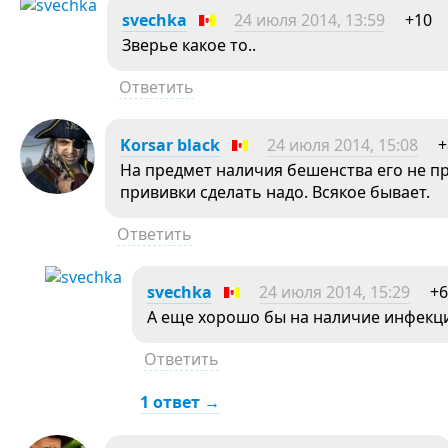
svechka
24 июля 2014, 13:59
+10
Зверье какое то..
Ответить
Korsar black
24 июля 2014, 15:08
+
На предмет наличия бешенства его не п
прививки сделать надо. Всякое бывает.
Ответить
svechka
24 июля 2014, 15:29
+6
А еще хорошо бы на наличие инфекц
Ответить
1 ответ →