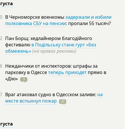
вгуста
0
В Черноморске военкомы
задержали и избили
полковника СБУ на пенсии
: пропали 55 тысяч?
2
Пан Борщ: хедлайнером благодійного
фестивалю
в Подільську стане гурт «Без
обмежень»
(на правах реклами)
6
Нежданчики от инспекторов: штрафы за
парковку в Одессе
теперь приходят
прямо в
«Дію»
3
7
Враг атаковал судно в Одесском заливе:
на
месте вспыхнул пожар
20
вгуста