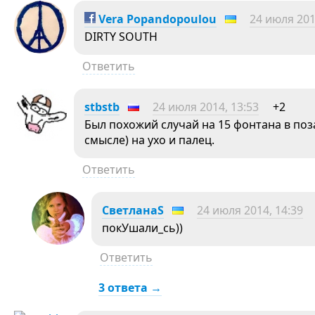
Vera Popandopoulou
24 июля 201
DIRTY SOUTH
Ответить
stbstb
24 июля 2014, 13:53
+2
Был похожий случай на 15 фонтана в по
смысле) на ухо и палец.
Ответить
СветланаS
24 июля 2014, 14:39
покУшали_сь))
Ответить
3 ответа →