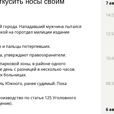
ткусить носы своим
7 а
14:2
й города. Нападавший мужчина пытался
лкой на горотдел милиции издание
12:5
о и пальцы потерпевших.
а, утверждают правоохранители.
10:4
парковой зоны, в районе одного
е день с разницей в несколько часов.
х больницах.
ль Южного, ранее судимый. Пока
08:3
оизводство по статье 125 Уголовного
ение).
6 а