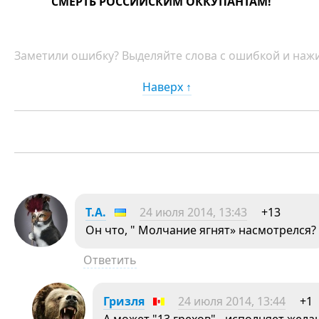
СМЕРТЬ РОССИЙСКИМ ОККУПАНТАМ!
Заметили ошибку? Выделяйте слова с ошибкой и нажи
Наверх ↑
Т.А.
24 июля 2014, 13:43
+13
Он что, " Молчание ягнят» насмотрелся?
Ответить
Гризля
24 июля 2014, 13:44
+1