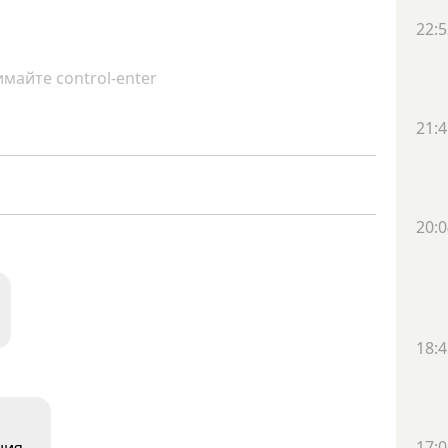
22:5
майте control-enter
21:4
20:0
18:4
17:0