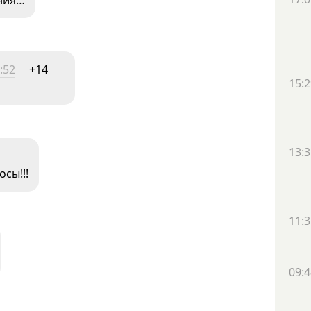
ания…
:52
+14
15:2
13:3
сы!!!
11:3
09:4