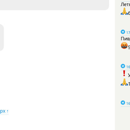
Лет
17
Пив
16
16
рх ↑