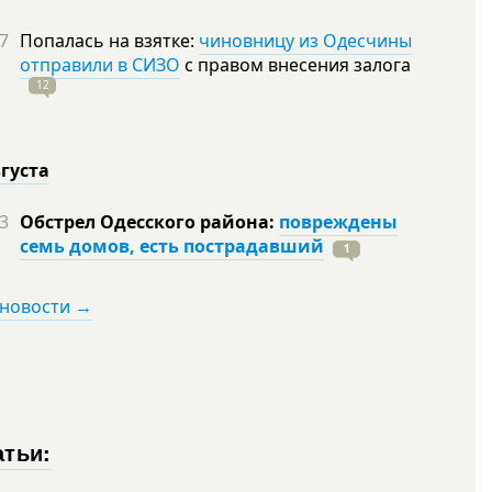
7
Попалась на взятке:
чиновницу из Одесчины
отправили в СИЗО
с правом внесения залога
12
вгуста
3
Обстрел Одесского района:
повреждены
семь домов, есть пострадавший
1
 новости →
атьи: