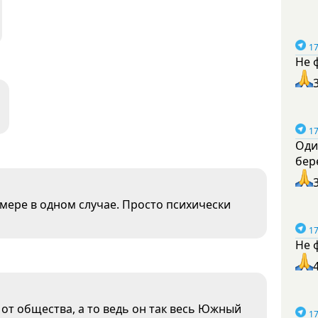
17
Не 
17
Оди
бер
мере в одном случае. Просто психически
17
Не 
 от общества, а то ведь он так весь Южный
17