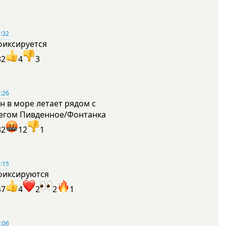
:32
фиксируется
32
4
3
:26
н в море летает рядом с
егом Пивденное/Фонтанка
32
12
1
:15
фиксируются
47
4
2
2
1
:06