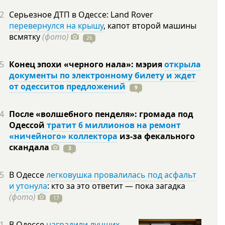
2
Серьезное ДТП в Одессе: Land Rover
перевернулся на крышу
, капот второй машины
всмятку
(фото)
26
5
Конец эпохи «черного нала»: мэрия
открыла
документы по электронному билету и ждет
от одесситов предложений
9
4
После «волшебного пенделя»: громада под
Одессой
тратит 6 миллионов на ремонт
«ничейного» коллектора
из-за фекального
скандала
3
5
В Одессе
легковушка провалилась под асфальт
и утонула
: кто за это ответит — пока загадка
(фото)
17
1
В Одессе
наградили лучших