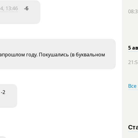
4, 13:46
-6
08:3
5 а
запрошлом году. Покушались (в буквальном
21:5
Все
-2
Ст