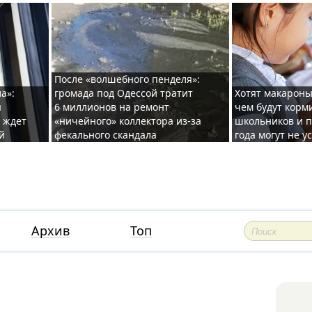
После «волшебного пенделя»:
а»:
громада под Одессой тратит
Хотят макароны
ы
6 миллионов на ремонт
чем будут корм
и ждет
«ничейного» коллектора из-за
школьников и п
й
фекального скандала
года могут не у
Архив
Топ