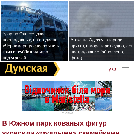
Удар по Одессе: двое
пострадавших, на стадионе
Атака на Одессу: в городе
«Черноморец» снесло часть
прилет, в море горит судно, ест
крыши, субботняя игра
пострадавшие (обновлено,
под угрозой
фото)
укр
Реклама
В Южном парк кованых фигур
украсили «мудрыми» скамейками