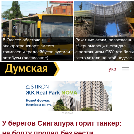
В Одессе обесточен
Ракетные атаки, поврежденн
электротранспорт: вместо
«Черноморец» и скандал
трамваев и троллейбусов пустили
с полковником СБУ: что бол
автобусы (расписание)
всего читали на этой неделе
укр
Реклама
У берегов Сингапура горит танкер:
на борту пропал без вести