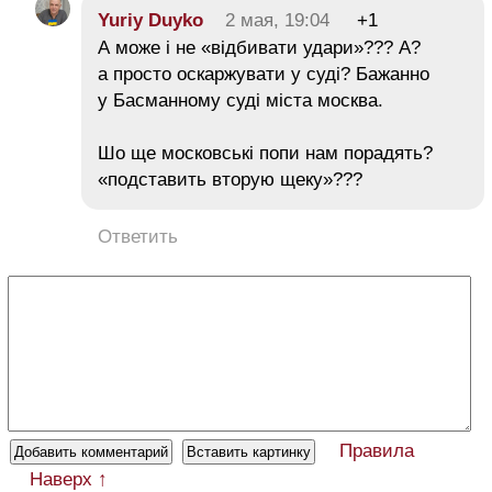
Yuriy Duyko
2 мая, 19:04
+1
А може і не «відбивати удари»??? А?
а просто оскаржувати у суді? Бажанно
у Басманному суді міста москва.
Шо ще московські попи нам порадять?
«подставить вторую щеку»???
Ответить
Правила
Наверх ↑