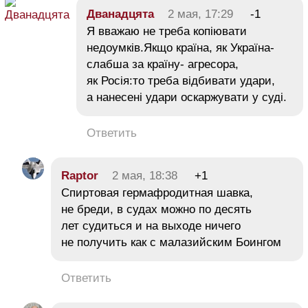
Дванадцята
2 мая, 17:29
-1
Я вважаю не треба копіювати
недоумків.Якщо країна, як Україна-
слабша за країну- агресора,
як Росія:то треба відбивати удари,
а нанесені удари оскаржувати у суді.
Ответить
Raptor
2 мая, 18:38
+1
Спиртовая гермафродитная шавка,
не бреди, в судах можно по десять
лет судиться и на выходе ничего
не получить как с малазийским Боингом
Ответить