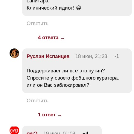
санитара.
Клинический идиот! 😁
Ответить
4 ответа →
Руслан Испанцев
18 июн, 21:23
-1
Поддерживает ли все это путин?
Спросите у своего фсбшного куратора,
или он Вас заблокировал?
Ответить
1 ответ →
oɐıƆ
19 июн, 01:08
+4