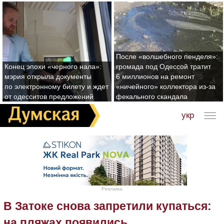
После «волшебного пенделя»:
Конец эпохи «черного нала»:
громада под Одессой тратит
мэрия открыла документы
6 миллионов на ремонт
по электронному билету и ждет
«ничейного» коллектора из-за
от одесситов предложений
фекального скандала
укр
Реклама
В Затоке снова запретили купаться:
на пляжах появились