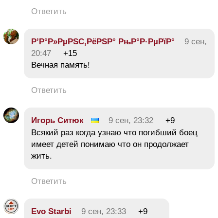
Ответить
Р’Р°Р»РµРЅС‚РёРЅР° РњР°Р·РµРїР°
9 сен,
20:47
+15
Вечная память!
Ответить
Игорь Ситюк
9 сен, 23:32
+9
Всякий раз когда узнаю что погибший боец
имеет детей понимаю что он продолжает
жить.
Ответить
Evo Starbi
9 сен, 23:33
+9