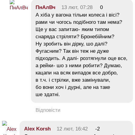
ПнАлВч
13 лют, 07:28
0
А хіба у вагона тільки колеса і вісі?
рами чи чогось подібного там нема?
Ще у вас запитаю- яким типом
снаряда стріляти? Бронебійним?
Ну зробить він дірку, шо далі?
Фугасним? Так він теж не дуже
підходить. А далі- розтягнули оце все,
а рейки- шо з ними робити? Думаю,
кацапи на всяк випадок все добро,
в т.ч. і стрілки, вже замінували,
бо вони хоч і дурні, але на таке
ше здатні.
Відповісти
Alex Korsh
12 лют, 16:42
-2