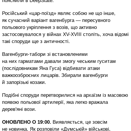
пояснили в DeepState.
Російський «цар-поїзд» являє собою не що інше,
як сучасний варіант вагенбурга — пересувного
польового укріплення з возів, що активно
застосовувалося у війнах XV-XVIII століть, хоча відомі
такі споруди ще з античності.
Вагенбурги-табори зі встановленими
на них гарматами давали змогу чеським гуситам
(послідовникам Яна Гуса) відбивати атаки
важкоозброєних лицарів. Збирали вагенбурги
й запорізькі козаки.
Подібні споруди перетворилися на архаїзм із масовою
появою польової артилерії, яка легко вражала
дерев'яні вози.
ОНОВЛЕНО О 19:00.
Виявляється, це зовсім
не новинка. Як розповіли «Думській» військові,