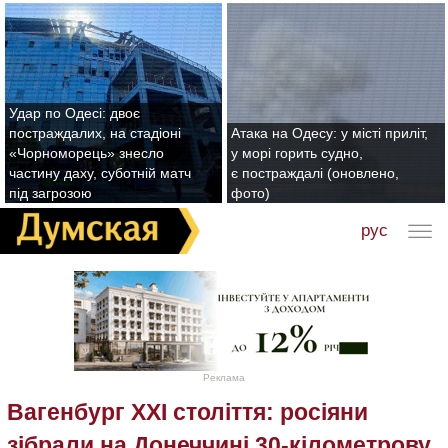
Удар по Одесі: двоє
постраждалих, на стадіоні
Атака на Одесу: у місті приліт,
«Чорноморець» знесло
у морі горить судно,
частину даху, суботній матч
є постраждалі (оновлено,
під загрозою
фото)
рус
Реклама
Вагенбург XXI століття: росіяни
зібрали на Донеччині 30-кілометрову