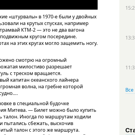
15:2
кие «штурвалы» в 1970-е были у двойных
ьзовали на крутых спусках, например
трамвай КТМ-2 — это не два вагона
е подвижным кругом посередине.
13:3
тах на этих кругах могло защемить ногу.
орожено смотрю на огромный
овожатая милостиво разрешает
11:3
уль с треском вращается.
авый капитан океанского лайнера
огромная волна, на гребне которой
Все
судно….
ановке в специальной будочке
рия Митева. — Билет можно было купить
шь талон. Иногда по маршрутам ходили
ки
пытались сбежать, выскочив
Ст
итый талон с этого же маршрута.