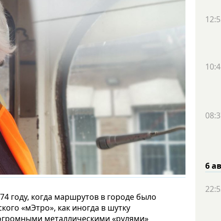
12:5
10:4
08:3
6 а
22:5
4 году, когда маршрутов в городе было
кого «мЭтро», как иногда в шутку
 огромными металлическими «рулями»