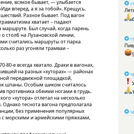
чение, всякое бывает, — улыбается
17
ди вперед, а я за тобой». Крещусь.
Лет
сшествий. Разное бывает. Под вагон
травматизма хватает – падают
а маршруте. Был случай, когда парень
я о столб на Лузановской линии,
17
ыми считались маршруты от парка
Пив
олько раз угоняли трамваи –
0-80-е всегда хватало. Драки в вагонах,
жившей на разных «хуторах» — районах
16
чной передвижной площадкой,
вок шпаны. Особым шиком считалось
ив противника обеими ногами в грудь.
ого «хутора» отлетал на несколько
й. Однако теснота вагона предполагала
танции, без применения популярных
16
й с морскими и армейскими пряжками,