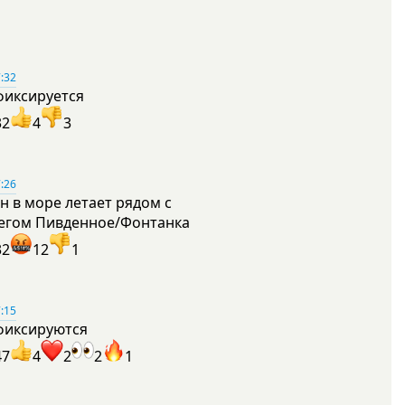
:32
фиксируется
32
4
3
:26
н в море летает рядом с
егом Пивденное/Фонтанка
32
12
1
:15
фиксируются
47
4
2
2
1