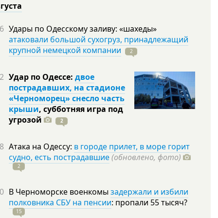
вгуста
6
Удары по Одесскому заливу: «шахеды»
атаковали большой сухогруз, принадлежащий
крупной немецкой компании
2
2
Удар по Одессе:
двое
пострадавших, на стадионе
«Черноморец» снесло часть
крыши
, субботняя игра под
угрозой
2
8
Атака на Одессу:
в городе прилет, в море горит
судно, есть пострадавшие
(обновлено, фото)
2
0
В Черноморске военкомы
задержали и избили
полковника СБУ на пенсии
: пропали 55
тысяч?
15