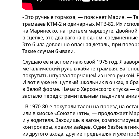
- Это ручные тормоза, — поясняет Мария. — Та
трамваев КТМ
-
2 и одинарных МТВ-82. Их испол
на Маринеско, на третьем маршруте. Двойной 
в сцепке, это два вагона в одном, соединенны
Это была довольно опасная деталь, при поворо
Такие случаи бывали.
Слушаю ее и вспоминаю свой 1975 год. Я зав
металлический руль в кабине трамвая. Вагон
покрутить штурвал торчащей из него ручкой. Р
И вот я уже не щуплый школьник в очках, а бр
в белой форме. Начало Херсонского спуска — 
застыло перед стремительным падением вниз 
- В 1970-80-е покупали талон на проезд на ост
или в киоске «Союзпечати», — продолжает Ма
и у водителя. Заходишь в вагон, компостируе
контролеры, ловили зайце
в.
Одни
безбилетни
из другого входа, другие
предъявляли
уже проб