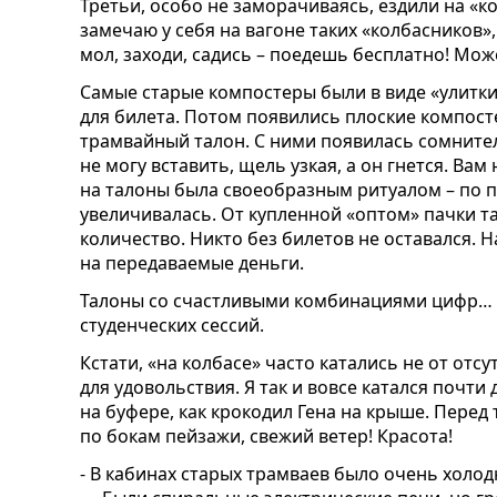
Третьи, особо не заморачиваясь, ездили на «к
замечаю у себя на вагоне таких «колбасников»
мол, заходи, садись – поедешь бесплатно! Може
Самые старые компостеры были в виде «улитки
для билета. Потом появились плоские компосте
трамвайный талон. С ними появилась сомните
не могу вставить, щель узкая, а он гнется. Вам
на талоны была своеобразным ритуалом – по пу
увеличивалась. От купленной «оптом» пачки 
количество. Никто без билетов не оставался. 
на передаваемые деньги.
Талоны со счастливыми комбинациями цифр… 
студенческих сессий.
Кстати, «на колбасе» часто катались не от отсу
для удовольствия. Я так и вовсе катался почти
на буфере, как крокодил Гена на крыше. Перед
по бокам пейзажи, свежий ветер! Красота!
- В кабинах старых трамваев было очень холо