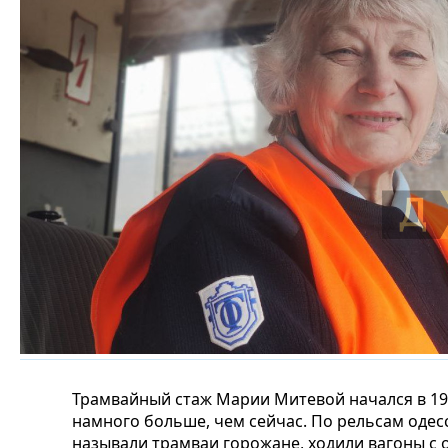
Трамвайный стаж Марии Митевой начался в 197
намного больше, чем сейчас. По рельсам одесс
называли трамваи горожане, ходили вагоны с