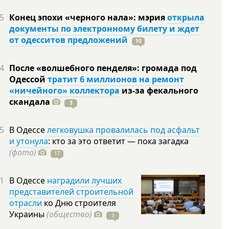
5
Конец эпохи «черного нала»: мэрия
открыла
документы по электронному билету и ждет
от одесситов предложений
10
4
После «волшебного пенделя»: громада под
Одессой
тратит 6 миллионов на ремонт
«ничейного» коллектора
из-за фекального
скандала
3
5
В Одессе
легковушка провалилась под асфальт
и утонула
: кто за это ответит — пока загадка
(фото)
17
1
В Одессе
наградили лучших
представителей строительной
отрасли
ко Дню строителя
Украины
(общество)
3