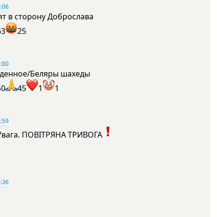
:06
ят в сторону Доброслава
63
25
:00
денное/Беляры шахеды
50
45
1
1
:59
Увага. ПОВІТРЯНА ТРИВОГА
1
:36