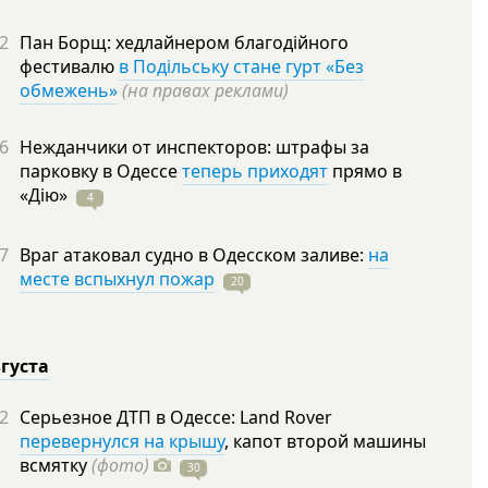
2
Пан Борщ: хедлайнером благодійного
фестивалю
в Подільську стане гурт «Без
обмежень»
(на правах реклами)
6
Нежданчики от инспекторов: штрафы за
парковку в Одессе
теперь приходят
прямо в
«Дію»
4
7
Враг атаковал судно в Одесском заливе:
на
месте вспыхнул пожар
20
вгуста
2
Серьезное ДТП в Одессе: Land Rover
перевернулся на крышу
, капот второй машины
всмятку
(фото)
30