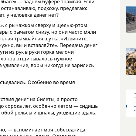
олбасе» — заднем буфере трамвая. Если
, останавливаю, подхожу, предлагаю:
т, у человека денег нет?
», с рычажком сверху и щелью-ртом
ры с рычагом снизу, но они часто мяли
льная трамвайная шутка: «Извините,
 нужно, вы и вставляйте». Передача денег
ти из рук в руки горка мелочи
талонов отщипывалось нужное
На удивление, воры никогда не зарились
съедались. Особенно во время
тствия денег на билеты, а просто
 до сорока лет, особенно летом — сидишь
 тобой рельсы и шпалы, уходящие вдаль,
дно, — вспоминает моя собеседница.