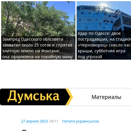
Удар по Одессе: двое
Зампред Одесского облсовета
пострадавших, на стадио
захватил около 25 соток и спрятал
«Черноморец» снесло час
элитную землю на Фонтане:
крыши, субботняя игра
она оформлена на покойную маму
под угрозой
Материалы
27 апреля 2023
, 09:11
Читати українською