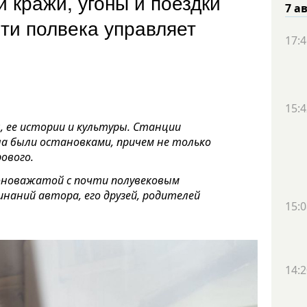
 кражи, угоны и поездки
7 а
чти полвека управляет
17:4
15:4
 ее истории и культуры. Станции
ла были остановками, причем не только
ового.
оноважатой с почти полувековым
инаний автора, его друзей, родителей
15:0
14:2