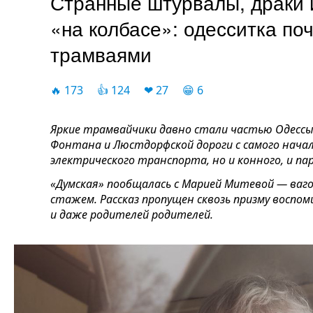
Странные штурвалы, драки и
«на колбасе»: одесситка по
трамваями
🔥 173 👍 124 ❤ 27 😁 6
Яркие трамвайчики давно стали частью Одессы,
Фонтана и Люстдорфской дороги с самого нача
электрического транспорта, но и конного, и пар
«Думская» пообщалась с Марией Митевой — ваг
стажем. Рассказ пропущен сквозь призму воспом
и даже родителей родителей.