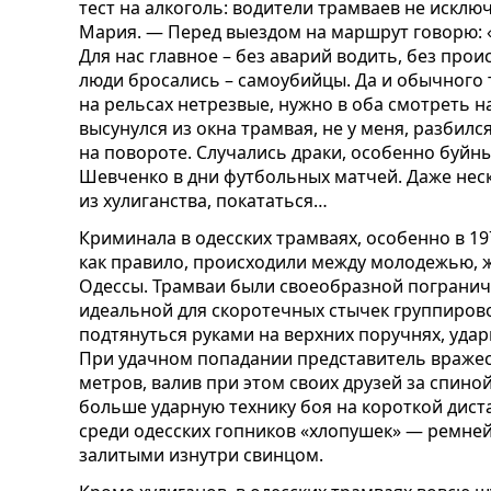
тест на алкоголь: водители трамваев не исклю
Мария. — Перед выездом на маршрут говорю: «И
Для нас главное – без аварий водить, без прои
люди бросались – самоубийцы. Да и обычного 
на рельсах нетрезвые, нужно в оба смотреть н
высунулся из окна трамвая, не у меня, разбилс
на повороте. Случались драки, особенно буйн
Шевченко в дни футбольных матчей. Даже неск
из хулиганства, покататься…
Криминала в одесских трамваях, особенно в 197
как правило, происходили между молодежью, 
Одессы. Трамваи были своеобразной пограни
идеальной для скоротечных стычек группиро
подтянуться рука
ми
на верхних поручнях, удар
При удачном попадании представитель вражеск
метров, валив при этом своих друзей за спино
больше ударную технику боя на короткой дис
среди одесских гопников «хлопушек» — ремне
залитыми изнутри свинцом.