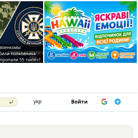
 военкомы
били полковника
 пропали 55 тысяч?
укр
Войти