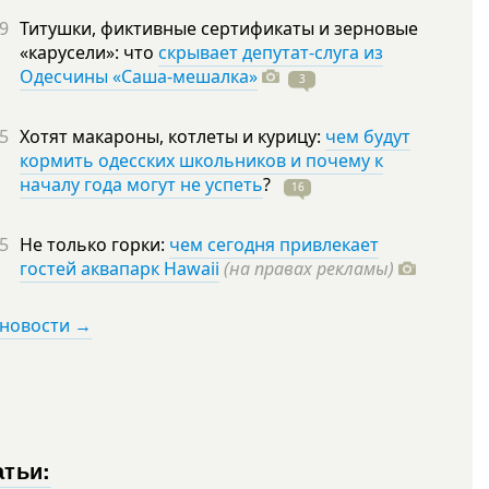
9
Титушки, фиктивные сертификаты и зерновые
«карусели»: что
скрывает депутат-слуга из
Одесчины «Саша-мешалка»
3
5
Хотят макароны, котлеты и курицу:
чем будут
кормить одесских школьников и почему к
началу года могут не успеть
?
16
5
Не только горки:
чем сегодня привлекает
гостей аквапарк Hawaii
(на правах рекламы)
 новости →
атьи: