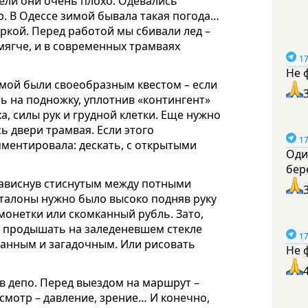
ели они очень плохо. Одевались
р. В Одессе зимой бывала такая погода…
ркой. Перед работой мы сбивали лед –
мягче, и в современных трамваях
17
Не 
имой были своеобразным квестом – если
ть на подножку, уплотнив «контингент»
ха, силы рук и грудной клетки. Еще нужно
ь двери трамвая. Если этого
17
ментировала: дескать, с открытыми
Оди
бер
зависнув стиснутым между потными
 талоны нужно было высоко подняв руку
 монетки или скомканный рубль. Зато,
о продышать на заледеневшем стекле
17
манным и загадочным. Или рисовать
Не 
е в депо. Перед выездом на маршрут –
смотр – давление, зрение… И конечно,