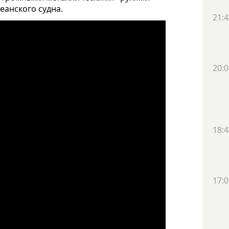
анского судна.
21:4
20:0
18:4
17:0