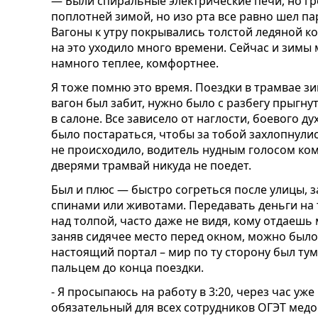
— Были спиральные электрические печи, но гр
поплотней зимой, но изо рта все равно шел па
Вагоны к утру покрывались толстой ледяной ко
на это уходило много времени. Сейчас и зимы 
намного теплее, комфортнее.
Я тоже помню это время. Поездки в трамвае з
вагон был забит, нужно было с разбегу прыгну
в салоне. Все зависело от наглости, боевого ду
было постараться, чтобы за тобой захлопнулис
не происходило, водитель нудным голосом ком
дверями трамвай никуда не поедет.
Был и плюс — быстро согреться после улицы, 
спинами или животами. Передавать деньги на
над толпой, часто даже не видя, кому отдаешь
заняв сидячее место перед окном, можно был
настоящий портал – мир по ту сторону был ту
пальцем до конца поездки.
- Я просыпаюсь на работу в 3:20, через час уж
обязательный для всех сотрудников ОГЭТ медо