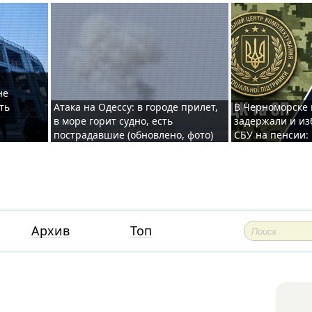
не
ть
Атака на Одессу: в городе прилет,
В Черноморске
в море горит судно, есть
задержали и из
пострадавшие (обновлено, фото)
СБУ на пенсии:
Архив
Топ