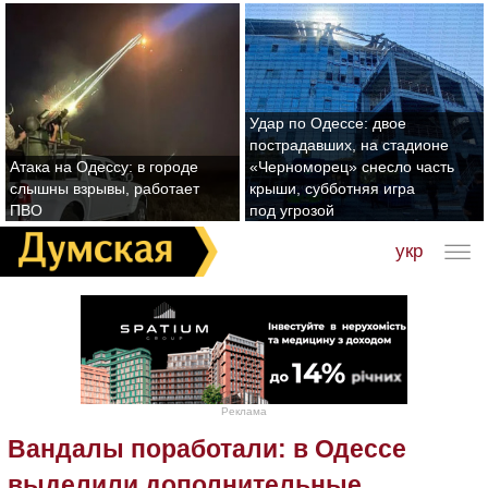
Удар по Одессе: двое
пострадавших, на стадионе
Атака на Одессу: в городе
«Черноморец» снесло часть
слышны взрывы, работает
крыши, субботняя игра
ПВО
под угрозой
укр
Реклама
Вандалы поработали: в Одессе
выделили дополнительные