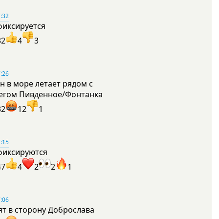
:32
фиксируется
32
4
3
:26
н в море летает рядом с
егом Пивденное/Фонтанка
32
12
1
:15
фиксируются
47
4
2
2
1
:06
ят в сторону Доброслава