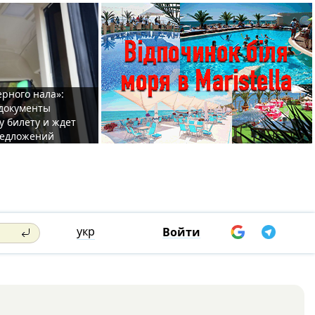
ерного нала»:
документы
у билету и ждет
редложений
укр
Войти