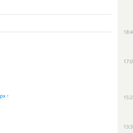
18:4
17:0
рх ↑
15:2
13:3