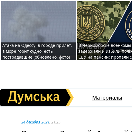
Атака на Одессу: в городе прилет,
В Черноморске военкомы
в море горит судно, есть
задержали и избили полк
пострадавшие (обновлено, фото)
СБУ на пенсии: пропали 
Материалы
24 декабря 2021
, 21:25