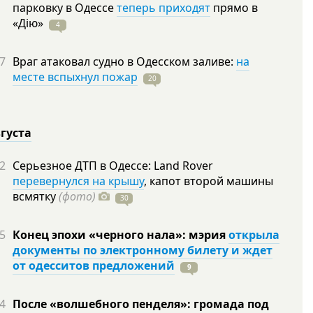
парковку в Одессе
теперь приходят
прямо в
«Дію»
4
7
Враг атаковал судно в Одесском заливе:
на
месте вспыхнул пожар
20
вгуста
2
Серьезное ДТП в Одессе: Land Rover
перевернулся на крышу
, капот второй машины
всмятку
(фото)
30
5
Конец эпохи «черного нала»: мэрия
открыла
документы по электронному билету и ждет
от одесситов предложений
9
4
После «волшебного пенделя»: громада под