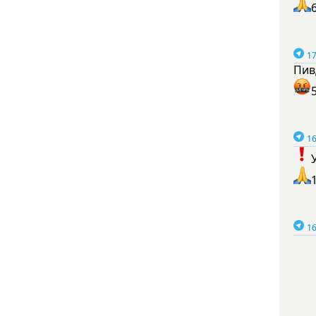
17
Пив
16
16