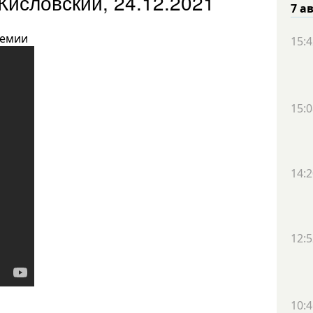
Кисловский, 24.12.2021
7 а
демии
15:4
15:0
14:2
12:5
10:4