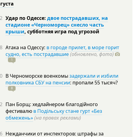
вгуста
2
Удар по Одессе:
двое пострадавших, на
стадионе «Черноморец» снесло часть
крыши
, субботняя игра под угрозой
8
Атака на Одессу:
в городе прилет, в море горит
судно, есть пострадавшие
(обновлено, фото)
1
0
В Черноморске военкомы
задержали и избили
полковника СБУ на пенсии
: пропали 55
тысяч?
8
2
Пан Борщ: хедлайнером благодійного
фестивалю
в Подільську стане гурт «Без
обмежень»
(на правах реклами)
6
Нежданчики от инспекторов: штрафы за