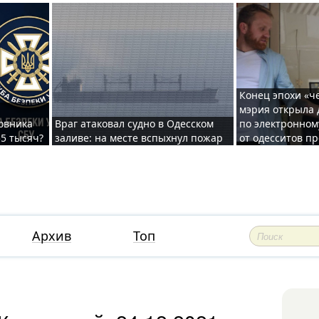
Конец эпохи «ч
мэрия открыла 
овника
Враг атаковал судно в Одесском
по электронном
55 тысяч?
заливе: на месте вспыхнул пожар
от одесситов п
Архив
Топ