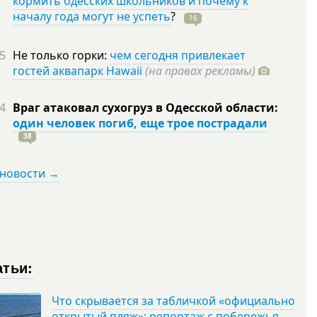
кормить одесских школьников и почему к
началу года могут не успеть
?
16
5
Не только горки:
чем сегодня привлекает
гостей аквапарк Hawaii
(на правах рекламы)
4
Враг атаковал сухогруз в Одесской области:
один человек погиб, еще трое пострадали
38
 новости →
атьи:
Что скрывается за табличкой «официально
открытый пляж»: репортаж с побережья