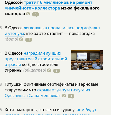
Одессой
тратит 6 миллионов на ремонт
«ничейного» коллектора
из-за фекального
скандала
3
5
В Одессе
легковушка провалилась под асфальт
и утонула
: кто за это ответит — пока загадка
(фото)
17
1
В Одессе
наградили лучших
представителей строительной
отрасли
ко Дню строителя
Украины
(общество)
3
9
Титушки, фиктивные сертификаты и зерновые
«карусели»: что
скрывает депутат-слуга из
Одесчины «Саша-мешалка»
3
5
Хотят макароны, котлеты и курицу:
чем будут