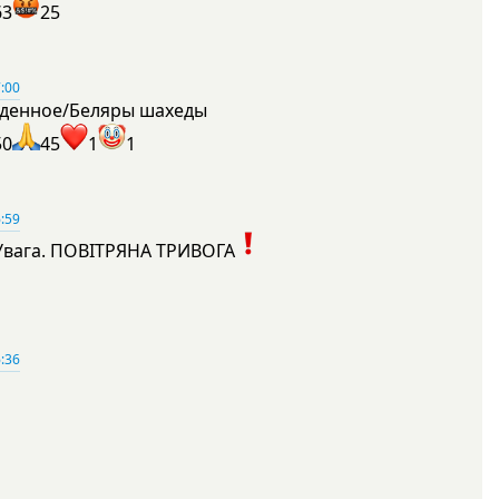
63
25
:00
денное/Беляры шахеды
50
45
1
1
:59
Увага. ПОВІТРЯНА ТРИВОГА
1
:36