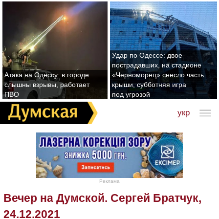
Удар по Одессе: двое
пострадавших, на стадионе
Атака на Одессу: в городе
«Черноморец» снесло часть
слышны взрывы, работает
крыши, субботняя игра
ПВО
под угрозой
укр
Реклама
Вечер на Думской. Сергей Братчук,
24.12.2021