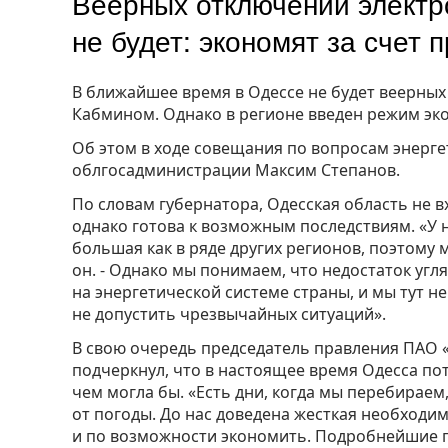
Веерных отключений электр
не будет: экономят за счет
В ближайшее время в Одессе не будет веерны
Кабмином. Однако в регионе введен режим эк
Об этом в ходе совещания по вопросам энерг
облгосадминистрации Максим Степанов.
По словам губернатора, Одесская область не вх
однако готова к возможным последствиям. «У н
большая как в ряде других регионов, поэтому 
он. - Однако мы понимаем, что недостаток угля
на энергетической системе страны, и мы тут н
не допустить чрезвычайных ситуаций».
В свою очередь председатель правления ПАО 
подчеркнул, что в настоящее время Одесса по
чем могла бы. «Есть дни, когда мы перебираем,
от погоды. До нас доведена жесткая необходи
и по возможности экономить. Подробнейшие г