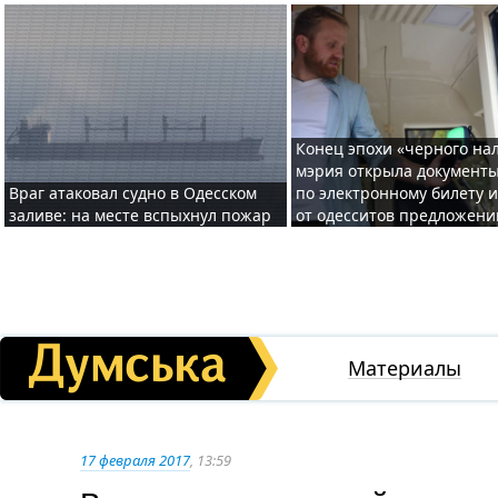
Конец эпохи «черного нал
мэрия открыла документ
Враг атаковал судно в Одесском
по электронному билету 
заливе: на месте вспыхнул пожар
от одесситов предложени
Материалы
17 февраля 2017
, 13:59