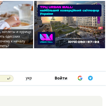
, котлеты и курицу:
ить одесских
очему к началу
спеть?
укр
Войти