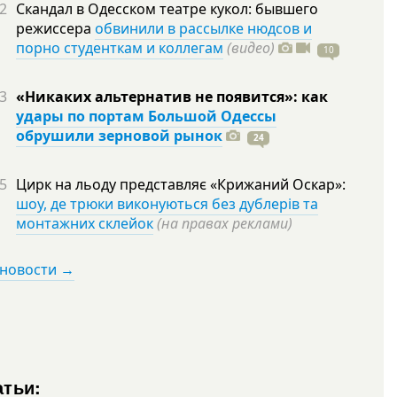
2
Скандал в Одесском театре кукол: бывшего
режиссера
обвинили в рассылке нюдсов и
порно студенткам и коллегам
(видео)
10
3
«Никаких альтернатив не появится»: как
удары по портам Большой Одессы
обрушили зерновой рынок
24
5
Цирк на льоду представляє «Крижаний Оскар»:
шоу, де трюки виконуються без дублерів та
монтажних склейок
(на правах реклами)
 новости →
атьи: