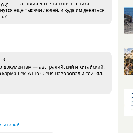
будут — на количестве танков это никак
анутся еще тысячи людей, и куда им деваться,
ов?
-3
по документам — австралийский и китайский.
в кармашек. А шо? Сеня наворовал и слинял.
етителей