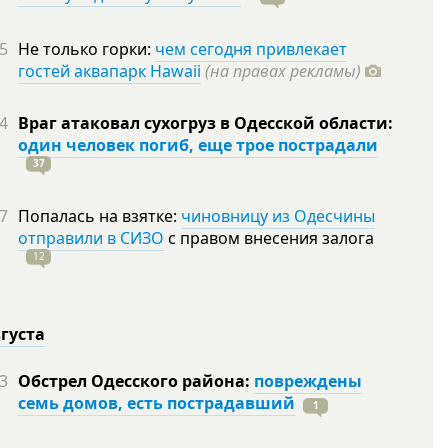
5
Не только горки:
чем сегодня привлекает
гостей аквапарк Hawaii
(на правах рекламы)
4
Враг атаковал сухогруз в Одесской области:
один человек погиб, еще трое пострадали
37
7
Попалась на взятке:
чиновницу из Одесчины
отправили в СИЗО
с правом внесения залога
12
вгуста
3
Обстрел Одесского района:
повреждены
семь домов, есть пострадавший
1