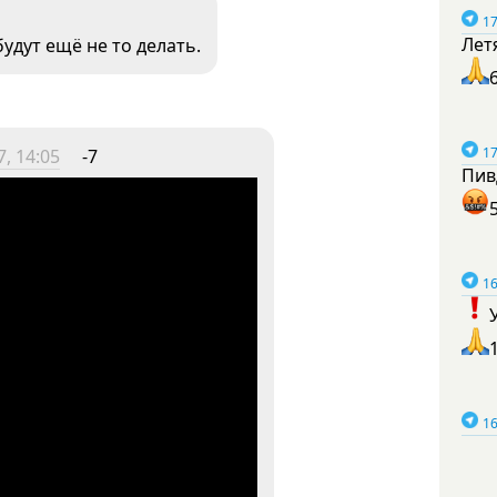
17
Лет
удут ещё не то делать.
17
, 14:05
-7
Пив
16
16