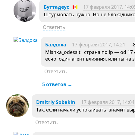
Буттадеус
17 февраля 2017, 14:0
Штурмовать нужно. Но не блокадников
Ответить
Балдоха
17 февраля 2017, 14:21
-
Mishka_odessit страна по ip — od 17 
есчо один агент влияния, или ты на 
Ответить
5 ответов →
Dmitriy Sobakin
17 февраля 2017, 14:04
Так, если начали успокаивать, значит выр
Ответить