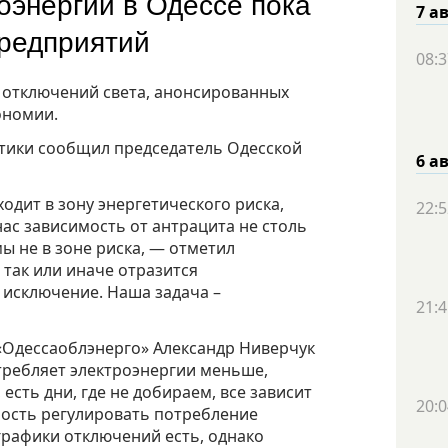
оэнергии в Одессе пока
7 а
 предприятий
08:3
х отключений света, анонсированных
ономии.
етики сообщил председатель Одесской
6 а
одит в зону энергетического риска,
22:5
ас зависимость от антрацита не столь
мы не в зоне риска, — отметил
 так или иначе отразится
е исключение. Наша задача –
21:4
«Одессаоблэнерго» Александр Ниверчук
требляет электроэнергии меньше,
 есть дни, где не добираем, все зависит
20:0
мость регулировать потребление
рафики отключений есть, однако