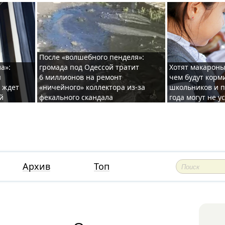
После «волшебного пенделя»:
а»:
громада под Одессой тратит
Хотят макароны
ы
6 миллионов на ремонт
чем будут корм
и ждет
«ничейного» коллектора из-за
школьников и п
й
фекального скандала
года могут не у
Архив
Топ