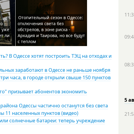
11:3
Отопительный сезон в Одессе:
го
отключения света без
а уже
обстрелов, в зоне риска -
ет ли
Аркадия и Таирова, но все будут
09:4
с теплом
ь? В Одессе хотят построить ТЭЦ на отходах и
08:3
льных заработают в Одессе не раньше ноября
-три часа, в городе открыли свыше 150 пунктов
го" призывает абонентов экономить
5 а
и района Одессы частично останутся без света
ы 11 населенных пунктов (видео)
21:5
или солнечные батареи: теперь учреждение