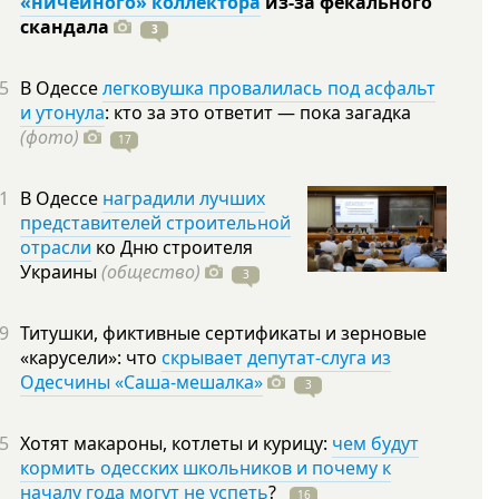
«ничейного» коллектора
из-за фекального
скандала
3
5
В Одессе
легковушка провалилась под асфальт
и утонула
: кто за это ответит — пока загадка
(фото)
17
1
В Одессе
наградили лучших
представителей строительной
отрасли
ко Дню строителя
Украины
(общество)
3
9
Титушки, фиктивные сертификаты и зерновые
«карусели»: что
скрывает депутат-слуга из
Одесчины «Саша-мешалка»
3
5
Хотят макароны, котлеты и курицу:
чем будут
кормить одесских школьников и почему к
началу года могут не успеть
?
16