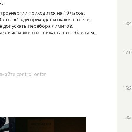
н.
троэнергии приходится на 19 часов,
боты. «Люди приходят и включают все,
18:4
не допускать перебора лимитов,
пиковые моменты снижать потребление»,
17:0
майте control-enter
15:2
13:3