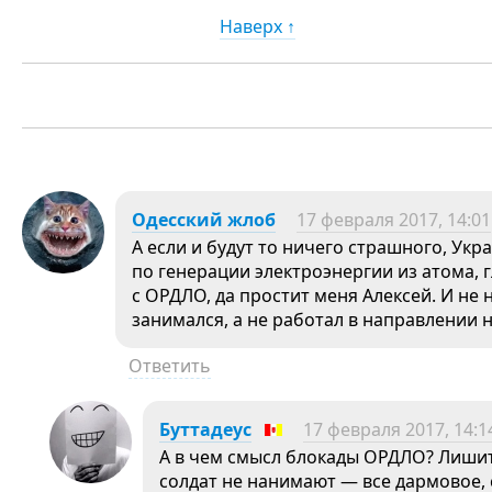
Наверх ↑
Одесский жлоб
17 февраля 2017, 14:01
А если и будут то ничего страшного, Укр
по генерации электроэнергии из атома,
с ОРДЛО, да простит меня Алексей. И не 
занимался, а не работал в направлении 
Ответить
Буттадеус
17 февраля 2017, 14:1
А в чем смысл блокады ОРДЛО? Лишить
солдат не нанимают — все дармовое, 