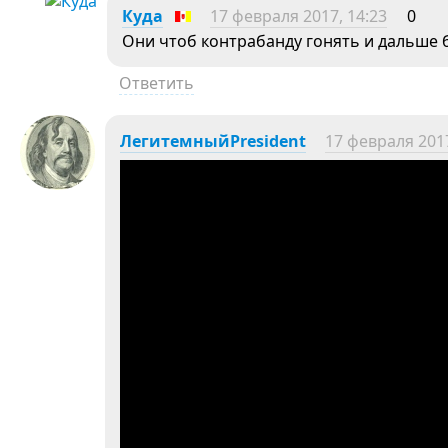
Куда
17 февраля 2017, 14:23
0
Они чтоб контрабанду гонять и дальше б
Ответить
ЛегитемныйPresident
17 февраля 2017