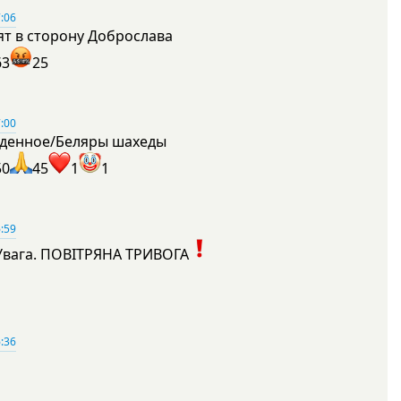
:06
ят в сторону Доброслава
63
25
:00
денное/Беляры шахеды
50
45
1
1
:59
Увага. ПОВІТРЯНА ТРИВОГА
1
:36