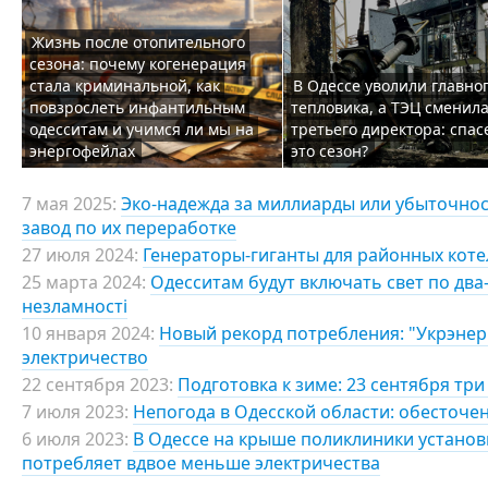
Жизнь после отопительного
сезона: почему когенерация
стала криминальной, как
В Одессе уволили главно
повзрослеть инфантильным
тепловика, а ТЭЦ сменил
одесситам и учимся ли мы на
третьего директора: спас
энергофейлах
это сезон?
7 мая 2025:
Эко-надежда за миллиарды или убыточност
завод по их переработке
27 июля 2024:
Генераторы-гиганты для районных коте
25 марта 2024:
Одесситам будут включать свет по два
незламності
10 января 2024:
Новый рекорд потребления: "Укрэнер
электричество
22 сентября 2023:
Подготовка к зиме: 23 сентября тр
7 июля 2023:
Непогода в Одесской области: обесточен
6 июля 2023:
В Одессе на крыше поликлиники установ
потребляет вдвое меньше электричества