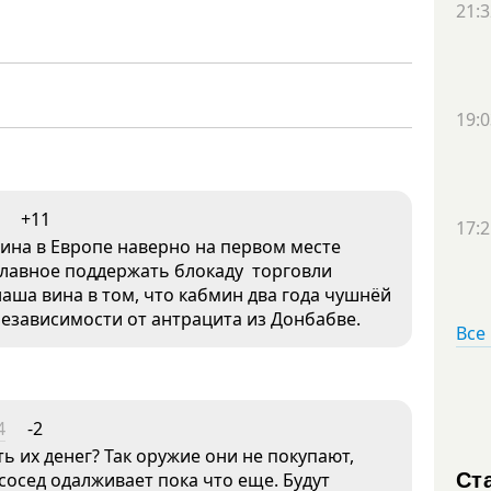
21:3
19:0
+11
17:2
аина в Европе наверно на первом месте
 главное поддержать блокаду торговли
наша вина в том, что кабмин два года чушнёй
независимости от антрацита из Донбабве.
Все
4
-2
 их денег? Так оружие они не покупают,
Ст
сосед одалживает пока что еще. Будут