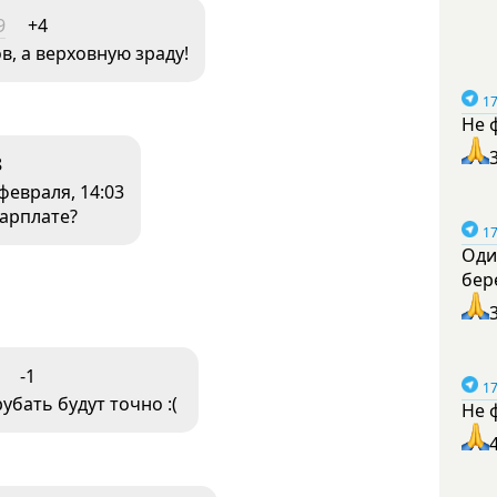
9
+4
, а верховную зраду!
17
Не 
8
февраля, 14:03
зарплате?
17
Оди
бер
-1
17
убать будут точно :(
Не 