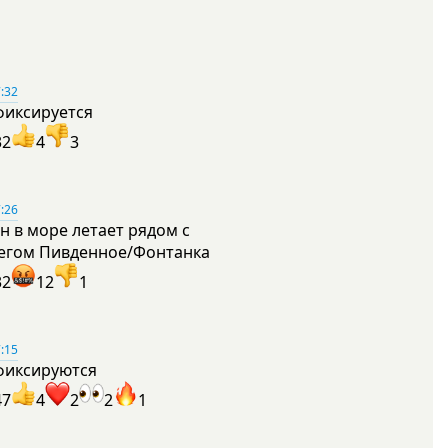
:32
фиксируется
32
4
3
:26
н в море летает рядом с
егом Пивденное/Фонтанка
32
12
1
:15
фиксируются
47
4
2
2
1