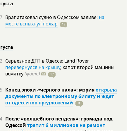
вгуста
7
Враг атаковал судно в Одесском заливе:
на
месте вспыхнул пожар
12
вгуста
2
Серьезное ДТП в Одессе: Land Rover
перевернулся на крышу
, капот второй машины
всмятку
(фото)
17
5
Конец эпохи «черного нала»: мэрия
открыла
документы по электронному билету и ждет
от одесситов предложений
8
4
После «волшебного пенделя»: громада под
Одессой
тратит 6 миллионов на ремонт