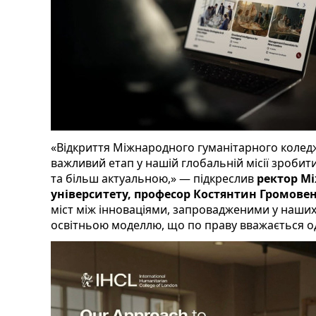
«Відкриття Міжнародного гуманітарного колед
важливий етап у нашій глобальній місії зробит
та більш актуальною,» — підкреслив
ректор М
університету, професор Костянтин Громове
міст між інноваціями, запровадженими у наших
освітньою моделлю, що по праву вважається одн