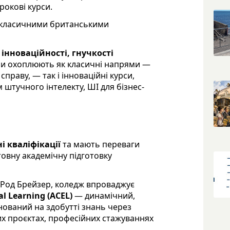
рокові курси.
з класичними британськими
х
інноваційності, гнучкості
ми охоплюють як класичні напрями —
праву, — так і інноваційні курси,
штучного інтелекту, ШI для бізнес-
 кваліфікації
та мають переваги
товну академічну підготовку
 Род Брейзер, коледж впроваджує
al Learning
(ACEL)
— динамічний,
нований на здобутті знань через
их проєктах, професійних стажуваннях