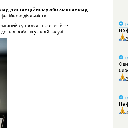
ому, дистанційному або змішаному
,
офесійною діяльністю.
17
мічний супровід і професійне
Не 
досвід роботи у своїй галузі.
17
Оди
бер
17
Не 