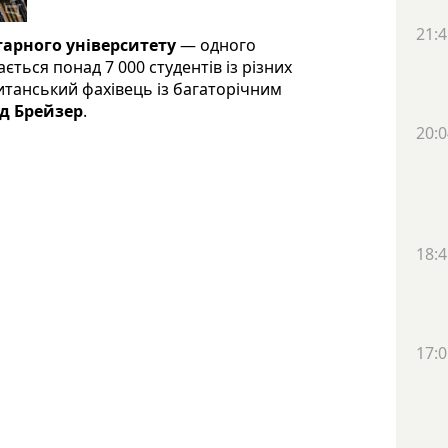
21:4
арного університету
— одного
ається понад 7 000 студентів із різних
итанський фахівець із багаторічним
д Брейзер
.
20:0
18:4
17:0