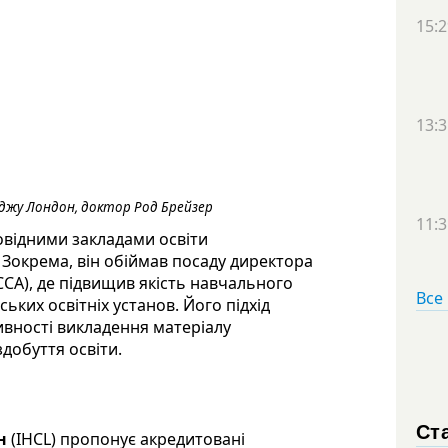
15:2
13:3
джу Лондон, доктор Род Брейзер
11:3
овідними закладами освіти
 Зокрема, він обіймав посаду директора
CA), де підвищив якість навчального
Все
ьких освітніх установ. Його підхід
ивності викладення матеріалу
здобуття освіти.
Ст
н
(IHCL) пропонує акредитовані