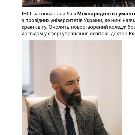
IHCL засновано на базі
Міжнародного гуманіт
з провідних університетів України, де нині навч
країн світу. Очолить новостворений коледж бр
досвідом у сфері управління освітою, доктор
Ро