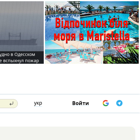
судно в Одесском
те вспыхнул пожар
укр
Войти