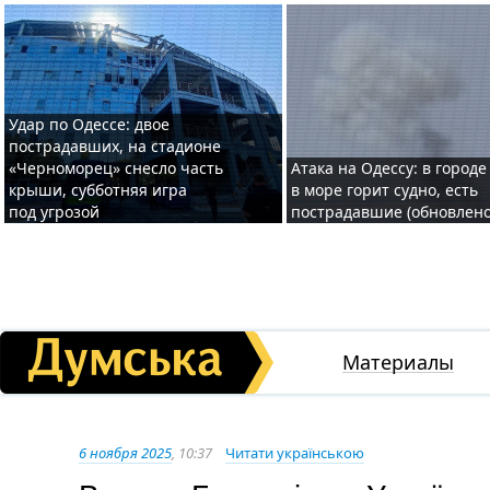
Удар по Одессе: двое
пострадавших, на стадионе
«Черноморец» снесло часть
Атака на Одессу: в городе
крыши, субботняя игра
в море горит судно, есть
под угрозой
пострадавшие (обновлено
Материалы
6 ноября 2025
, 10:37
Читати українською