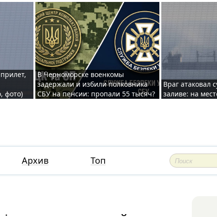
 прилет,
В Черноморске военкомы
задержали и избили полковника
Враг атаковал 
, фото)
СБУ на пенсии: пропали 55 тысяч?
заливе: на мес
Архив
Топ