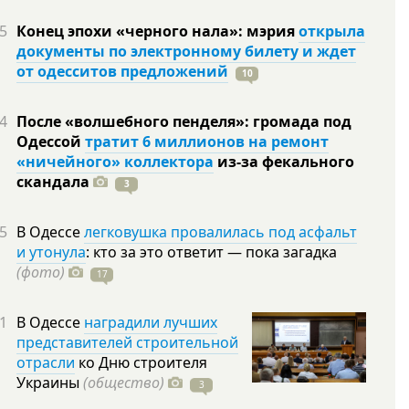
5
Конец эпохи «черного нала»: мэрия
открыла
документы по электронному билету и ждет
от одесситов предложений
10
4
После «волшебного пенделя»: громада под
Одессой
тратит 6 миллионов на ремонт
«ничейного» коллектора
из-за фекального
скандала
3
5
В Одессе
легковушка провалилась под асфальт
и утонула
: кто за это ответит — пока загадка
(фото)
17
1
В Одессе
наградили лучших
представителей строительной
отрасли
ко Дню строителя
Украины
(общество)
3