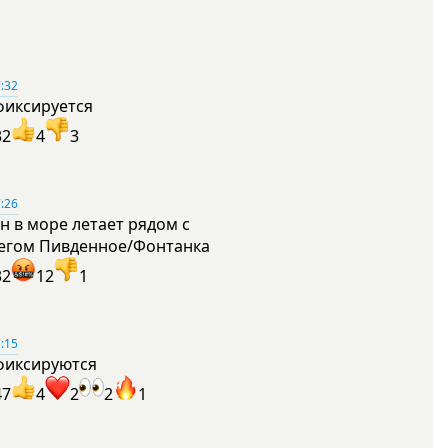
:32
фиксируется
32
4
3
:26
н в море летает рядом с
егом Пивденное/Фонтанка
32
12
1
:15
фиксируются
47
4
2
2
1