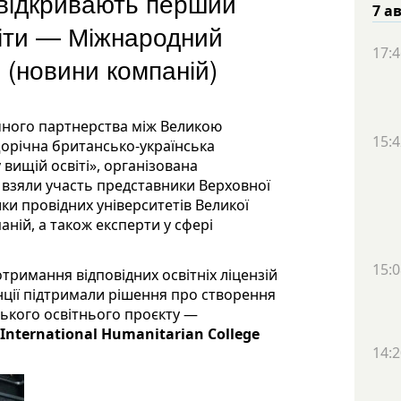
 відкривають перший
7 а
світи — Міжнародний
17:4
 (новини компаній)
ічного партнерства між Великою
15:4
 щорічна британсько-українська
 вищій освіті», організована
 взяли участь представники Верховної
ки провідних університетів Великої
аній, а також експерти у сфері
15:0
отримання відповідних освітніх ліцензій
енції підтримали рішення про створення
ського освітнього проєкту —
(International Humanitarian College
14:2