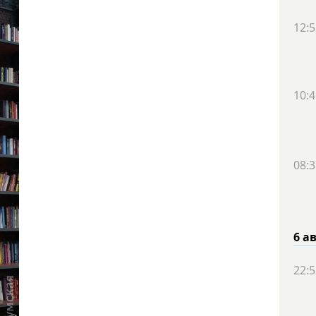
12:5
10:4
08:3
6 а
22:5