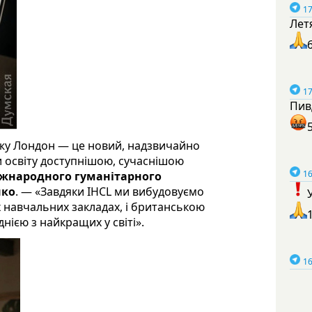
17
Лет
17
Пив
жу Лондон — це новий, надзвичайно
и освіту доступнішою, сучаснішою
16
іжнародного гуманітарного
нко
. — «Завдяки IHCL ми вибудовуємо
 навчальних закладах, і британською
ією з найкращих у світі».
16