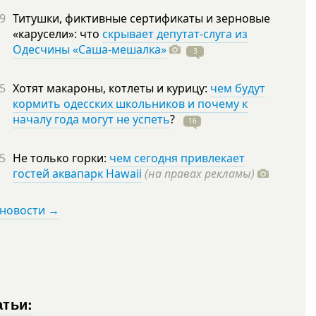
9
Титушки, фиктивные сертификаты и зерновые
«карусели»: что
скрывает депутат-слуга из
Одесчины «Саша-мешалка»
3
5
Хотят макароны, котлеты и курицу:
чем будут
кормить одесских школьников и почему к
началу года могут не успеть
?
16
5
Не только горки:
чем сегодня привлекает
гостей аквапарк Hawaii
(на правах рекламы)
 новости →
атьи: