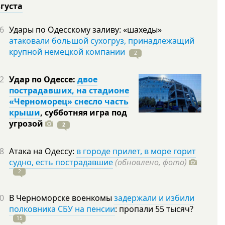
вгуста
6
Удары по Одесскому заливу: «шахеды»
атаковали большой сухогруз, принадлежащий
крупной немецкой компании
2
2
Удар по Одессе:
двое
пострадавших, на стадионе
«Черноморец» снесло часть
крыши
, субботняя игра под
угрозой
2
8
Атака на Одессу:
в городе прилет, в море горит
судно, есть пострадавшие
(обновлено, фото)
2
0
В Черноморске военкомы
задержали и избили
полковника СБУ на пенсии
: пропали 55
тысяч?
15