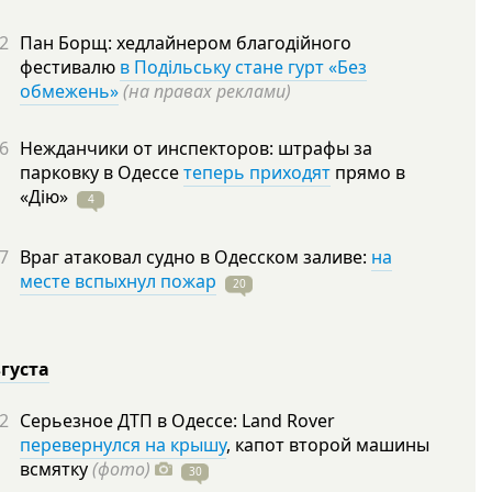
2
Пан Борщ: хедлайнером благодійного
фестивалю
в Подільську стане гурт «Без
обмежень»
(на правах реклами)
6
Нежданчики от инспекторов: штрафы за
парковку в Одессе
теперь приходят
прямо в
«Дію»
4
7
Враг атаковал судно в Одесском заливе:
на
месте вспыхнул пожар
20
вгуста
2
Серьезное ДТП в Одессе: Land Rover
перевернулся на крышу
, капот второй машины
всмятку
(фото)
30