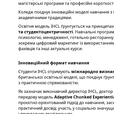
магістерські програми та професійні короткост
Коледж поєднує інноваційні моделі навчання 
академічними традиціями.
Освітня модель IHCL ґрунтується на принципа
та студентоцентричності
. Навчальні програ
психологію, менеджмент, готельно-ресторанну с
зокрема цифровий маркетинг із використанням 
фахівців та інші актуальні курси.
Інноваційний формат навчання
Студенти IHCL отримують
міжнародно визнані
британської освітньої моделі, що поєднує ґрун
з практичною спрямованістю.
Як зазначає виконавчий директор IHCL, доктор
передову модель
Adaptive Chunked Experienti
проєктно-орієнтований підхід до навчання, зас
практичний досвід: участь у соціально значущ
і прикладних дослідженнях.