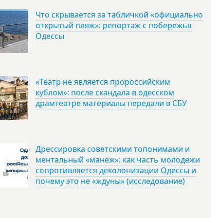
Что скрывается за табличкой «официально
открытый пляж»: репортаж с побережья
Одессы
«Театр не является пророссийским
кублом»: после скандала в одесском
драмтеатре материалы передали в СБУ
Дрессировка советскими топонимами и
ментальный «манеж»: как часть молодежи
сопротивляется деколонизации Одессы и
почему это не «ждуны» (исследование)