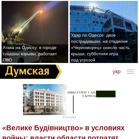
Удар по Одессе: двое
пострадавших, на стадионе
Атака на Одессу: в городе
«Черноморец» снесло часть
слышны взрывы, работает
крыши, субботняя игра
ПВО
под угрозой
укр
Реклама
«Велике Будівництво» в условиях
войны: власти области потратят