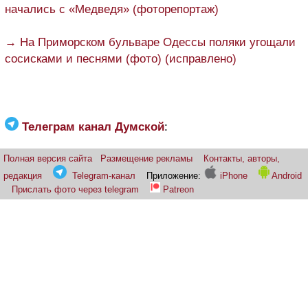
начались с «Медведя» (фоторепортаж)
→ На Приморском бульваре Одессы поляки угощали
сосисками и песнями (фото) (исправлено)
Телеграм канал Думской
:
Полная версия сайта
Размещение рекламы
Контакты, авторы,
редакция
Telegram-канал
Приложение:
iPhone
Android
Прислать фото через telegram
Patreon