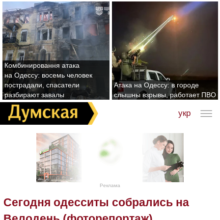
Комбинировання атака
на Одессу: восемь человек
пострадали, спасатели
Атака на Одессу: в городе
разбирают завалы
слышны взрывы, работает ПВО
укр
Реклама
Сегодня одесситы собрались на
Велодень (фоторепортаж)