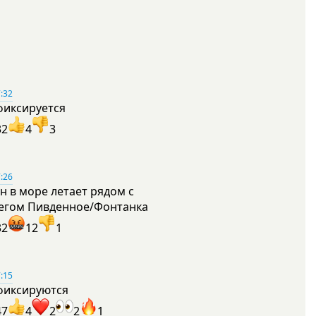
:32
фиксируется
32
4
3
:26
н в море летает рядом с
егом Пивденное/Фонтанка
32
12
1
:15
фиксируются
47
4
2
2
1