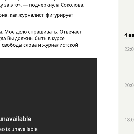
у за это», — подчеркнула Соколова.
она, как журналист, фигурирует
м. Мое дело спрашивать. Отвечает
4 а
гда Вы должны быть в курсе
 свободы слова и журналистской
22:0
20:0
18:0