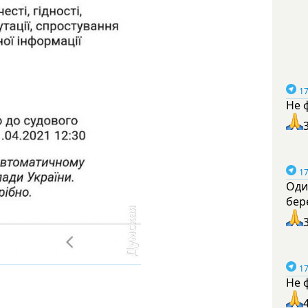
17
Не 
17
Оди
бер
17
Не 