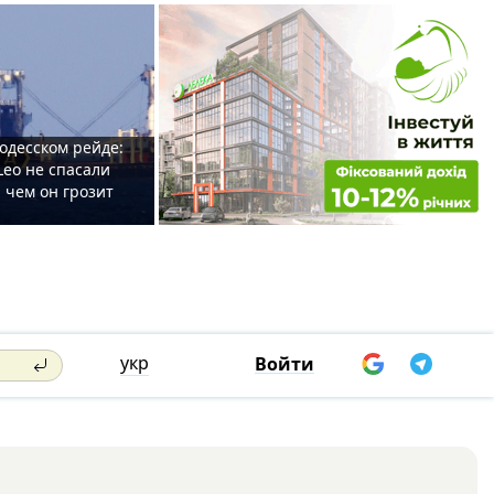
одесском рейде:
Leo не спасали
 чем он грозит
укр
Войти