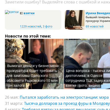
Заметили ошибку? Выделяйте слова с ошибкой и нажи
💵
взятки
Ирина Венедик
бывший генерал
прокурор Украи
1229 новостей
,
3 фото
69 новостей
Новости по этой теме:
Вымогал деньги у бизнесмена:
прокуратура будет требовать
Цена вопроса - тысяча л
для замглавы Одесского
дизтоплива: в Одессе
облсовета Радковского 10 млн
сотрудника ТЦК задержал
грн залога
взятке (фото, видео)
26 мая:
Пытался заработать на электростанции: мэра 
31 марта:
Тысяча долларов за проезд фуры в Молдову
6 марта:
Требовал взятку за возврат вещдоков: судья