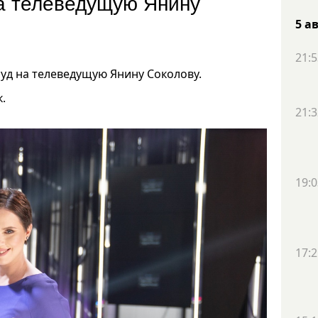
на телеведущую Янину
5 а
21:5
суд на телеведущую Янину Соколову.
.
21:3
19:0
17:2