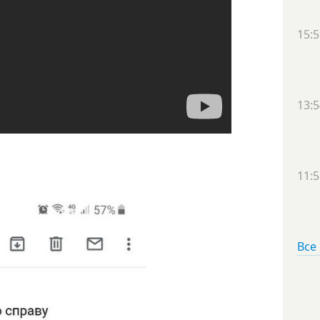
15:5
13:5
11:5
Все