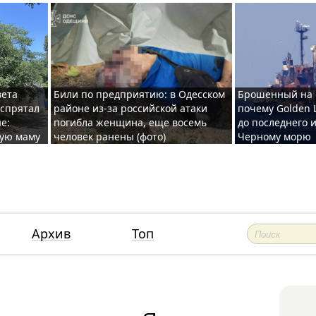
вета
Били по предприятию: в Одесском
Брошенный на 
 спрятал
районе из-за российской атаки
почему Golden 
е:
погибла женщина, еще восемь
до последнего и
ную маму
человек ранены (фото)
Черному морю
Архив
Топ