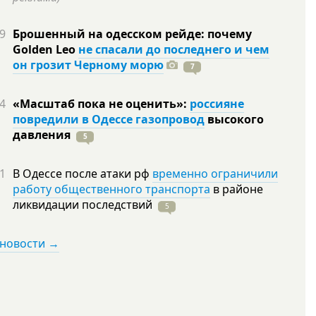
9
Брошенный на одесском рейде: почему
Golden Leo
не спасали до последнего и чем
он грозит Черному морю
7
4
«Масштаб пока не оценить»:
россияне
повредили в Одессе газопровод
высокого
давления
5
1
В Одессе после атаки рф
временно ограничили
работу общественного транспорта
в районе
ликвидации
последствий
5
 новости →