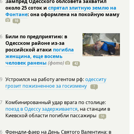
6
Зампред Одесского облсовета захватил
около 25 соток и
спрятал элитную землю на
Фонтане
: она оформлена на покойную
маму
10
6
Били по предприятию: в
Одесском районе из-за
российской атаки
погибла
женщина, еще восемь
человек ранены
(фото)
42
9
Устроился на работу агентом рф:
одесситу
грозит пожизненное за госизмену
7
7
Комбинированный удар врага по столице:
поезд в Одессу задерживается
, на станции в
Киевской области погибли
пассажиры
56
6
Френдли-фаер на День Святого Валентина: в