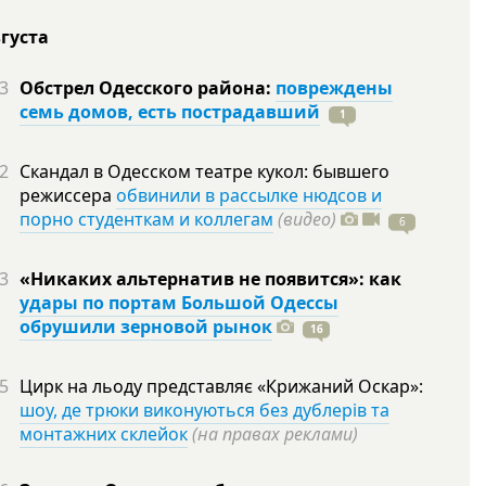
вгуста
3
Обстрел Одесского района:
повреждены
семь домов, есть пострадавший
1
2
Скандал в Одесском театре кукол: бывшего
режиссера
обвинили в рассылке нюдсов и
порно студенткам и коллегам
(видео)
6
3
«Никаких альтернатив не появится»: как
удары по портам Большой Одессы
обрушили зерновой рынок
16
5
Цирк на льоду представляє «Крижаний Оскар»:
шоу, де трюки виконуються без дублерів та
монтажних склейок
(на правах реклами)