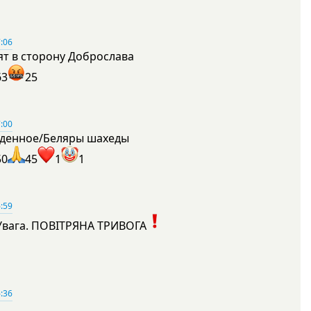
:06
ят в сторону Доброслава
63
25
:00
денное/Беляры шахеды
50
45
1
1
:59
Увага. ПОВІТРЯНА ТРИВОГА
1
:36