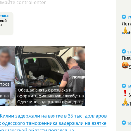
майте control-enter
това
17
ьный
Лет
ны
17
Пив
итров
16
Обещал снять с розыска и
и на
оформить фиктивную службу: на
Одесчине задержали офицера
Килии задержали на взятке в 35 тыс. долларов
: одесского таможенника задержали на взятке
16
 из Одесской области попался на