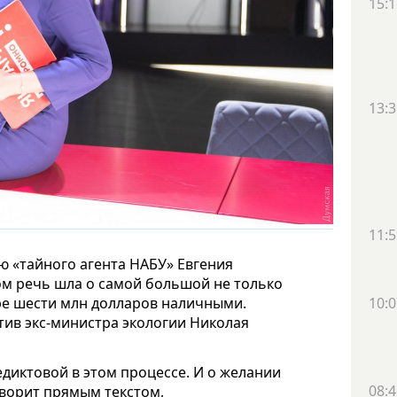
15:1
13:3
11:5
ю «тайного агента НАБУ» Евгения
м речь шла о самой большой не только
ере шести млн долларов наличными.
10:0
тив экс-министра экологии Николая
едиктовой в этом процессе. И о желании
08:4
оворит прямым текстом,