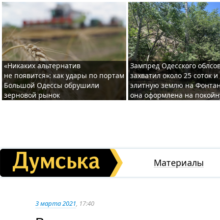
«Никаких альтернатив
Зампред Одесского облсо
не появится»: как удары по портам
захватил около 25 соток и
Большой Одессы обрушили
элитную землю на Фонтан
зерновой рынок
она оформлена на покой
Материалы
3 марта 2021
, 17:40