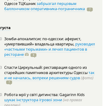
Одессе ТЦКшник
забрызгал перцовым
баллончиком оперативника-пограничника
7
вгуста
0
Зомби-апокалипсис по-одесски: аферист,
«умертвивший» владельца квартиры,
руководил
«частными тюрьмами» и лечил пациентов в
ресторане
8
3
Спасти Циркульный: реставрация одного из
старейших памятников архитектуры Одессы
так
и не началась, вопреки решениям судов
(фото)
7
0
Робота мрії у світі дитинства: Gagarinn Kids
шукає інструктора ігрової зони
(на правах
реклами)