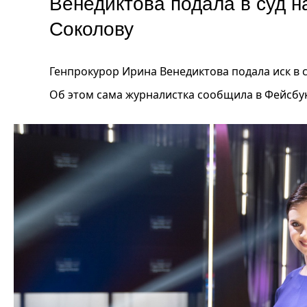
Венедиктова подала в суд 
Соколову
Генпрокурор Ирина Венедиктова подала иск в 
Об этом сама журналистка сообщила в Фейсбук