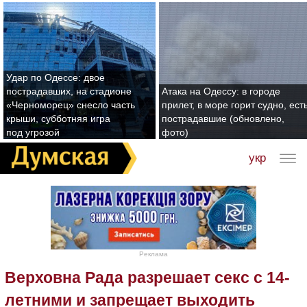
Удар по Одессе: двое
пострадавших, на стадионе
Атака на Одессу: в городе
«Черноморец» снесло часть
прилет, в море горит судно, ест
крыши, субботняя игра
пострадавшие (обновлено,
под угрозой
фото)
укр
Реклама
Верховна Рада разрешает секс с 14-
летними и запрещает выходить