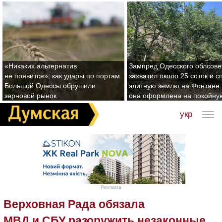
«Никаких альтернатив
Зампред Одесского облсове
не появится»: как удары по портам
захватил около 25 соток и с
Большой Одессы обрушили
элитную землю на Фонтане:
зерновой рынок
она оформлена на покойну
укр
Реклама
Верховная Рада обязала
МВД и СБУ разоружить незаконные