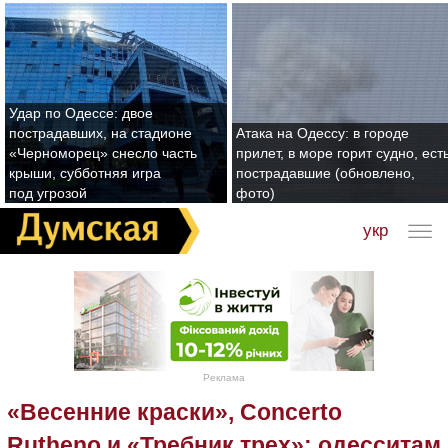
Удар по Одессе: двое
пострадавших, на стадионе
Атака на Одессу: в городе
«Черноморец» снесло часть
прилет, в море горит судно, ест
крыши, субботняя игра
пострадавшие (обновлено,
под угрозой
фото)
укр
Реклама
«Весенние краски», Concerto
Rutheno и «Требник трех»: одесситам