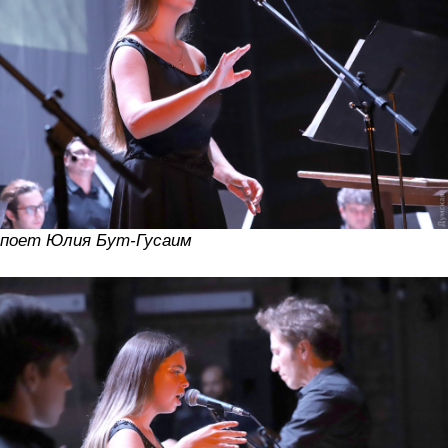
поет Юлия Бут-Гусаим