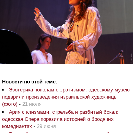
Новости по этой теме:
Эзотерика пополам с эротизмом: одесскому музею
подарили произведения израильской художницы
(фото)
-
21 июля
Ария с клизмами, стрельба и разбитый бокал:
одесская Опера поразила историей о бродячих
комедиантах
-
29 июня