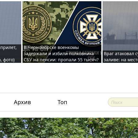
 прилет,
В Черноморске военкомы
задержали и избили полковника
Враг атаковал 
, фото)
СБУ на пенсии: пропали 55 тысяч?
заливе: на мес
Архив
Топ