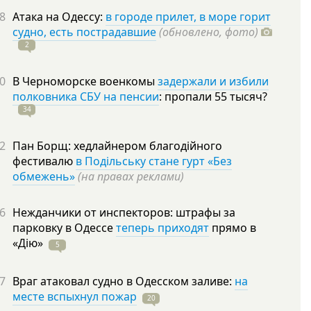
8
Атака на Одессу:
в городе прилет, в море горит
судно, есть пострадавшие
(обновлено, фото)
2
0
В Черноморске военкомы
задержали и избили
полковника СБУ на пенсии
: пропали 55
тысяч?
34
2
Пан Борщ: хедлайнером благодійного
фестивалю
в Подільську стане гурт «Без
обмежень»
(на правах реклами)
6
Нежданчики от инспекторов: штрафы за
парковку в Одессе
теперь приходят
прямо в
«Дію»
5
7
Враг атаковал судно в Одесском заливе:
на
месте вспыхнул пожар
20