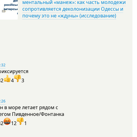
ментальный «манеж»: как часть молодежи
сопротивляется деколонизации Одессы и
почему это не «ждуны» (исследование)
:32
фиксируется
32
4
3
:26
н в море летает рядом с
егом Пивденное/Фонтанка
32
12
1