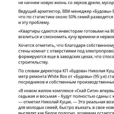
не начнем новую жизнь со звуков дрели, мусор
Ведущий архитектор, BIM-менеджер «Будовы» 
что по статистике около 50% семей разводятся
и эту проблему.
«Квартиры сдаются инвесторам готовыми на 80
вселиться и сэкономить кучу времени и нерво
Хочется отметить, что благодаря собственном
стены комнат с отверстиями под электропрово
формируются еще в заводских цехах, что спос
строительству.
По словам директора КП «Будова» Николая Куц
метр ремонта White Box от «Будовы» (95 у.е) 
посредников и собственным производственн
«В новом жилом комплексе «Скай Сити» впервы
седьмая и восьмая – будут полностью сданы с 
—
отметил Николай Куцак. —
Это реальная воз
для молодых семей, быстро въехать в свое нов
выглядят как белое полотно, хозяевам остает