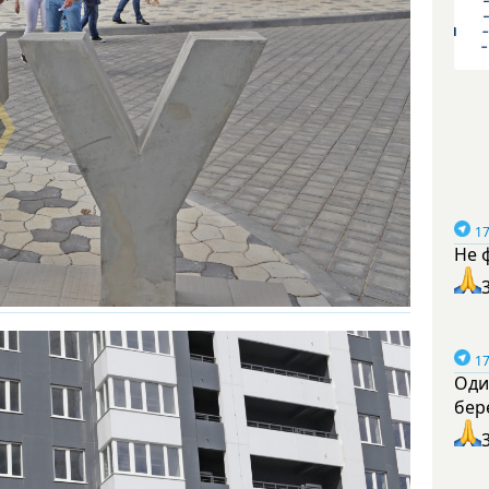
17
Не 
17
Оди
бер