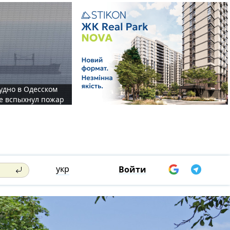
судно в Одесском
те вспыхнул пожар
укр
Войти