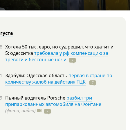
вгуста
8
Хотела 50 тыс. евро, но суд решил, что хватит и
5: одесситка
требовала у рф компенсацию за
тревоги и бессонные ночи
7
1
Здобули: Одесская область
первая в стране по
количеству жалоб на действия ТЦК
7
9
Пьяный водитель Porsche
разбил три
припаркованных автомобиля на Фонтане
(фото, видео)
7