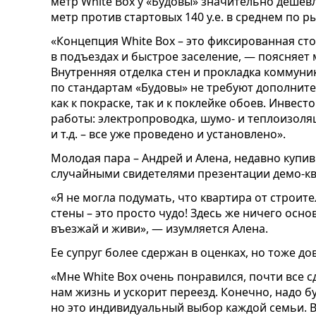
метр White Box у «Будовы» значительно дешевл
метр против стартовых 140 у.е. в среднем по ры
«Концепция White Box – это фиксированная ст
в подъездах и быстрое заселение, — поясняет
Внутренняя отделка стен и прокладка коммун
по стандартам «Будовы» не требуют дополните
как к покраске, так и к поклейке обоев. Инве
работы: электропроводка, шумо- и теплоизоля
и т.д. – все уже проведено и установлено».
Молодая пара – Андрей и Алена, недавно купив
случайными свидетелями презентации демо-ква
«Я не могла подумать, что квартира от строит
стены – это просто чудо! Здесь же ничего осно
въезжай и живи», — изумляется Алена.
Ее супруг более сдержан в оценках, но тоже до
«Мне White Box очень понравился, почти все с
нам жизнь и ускорит переезд. Конечно, надо б
но это индивидуальный выбор каждой семьи. В