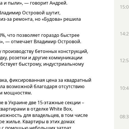
а и пыли», — говорит Андрей.
15:0
Владимир Островой шутит,
 из-за ремонта, но «Будова» решила
14:2
%, что позволяет гораздо быстрее
в», — отмечает
Владимир Островой.
у производству бетонных конструкций,
дку, розетки и другие коммуникации
12:5
обствует быстрому, индустриальному
ака, фиксированная цена за квадратный
стала возможной благодаря отсутствию
10:4
ым мощностям.
е в Украине две 15-этажные секции –
квартирами в отделке White Box,
можность для владельцев, в том числе
08:3
ое жилье. Квартиры в этих домах
ся с помощью небольших затрат