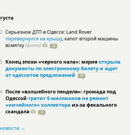
вгуста
2
Серьезное ДТП в Одессе: Land Rover
перевернулся на крышу
, капот второй машины
всмятку
(фото)
38
5
Конец эпохи «черного нала»: мэрия
открыла
документы по электронному билету и ждет
от одесситов предложений
17
4
После «волшебного пенделя»: громада под
Одессой
тратит 6 миллионов на ремонт
«ничейного» коллектора
из-за фекального
скандала
3
 новости →