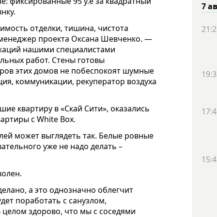
е: фиксированные 95 у.е за квадратный
7 а
нку.
оимость отделки, тишина, чистота
21:2
 менеджер проекта Оксана Шевченко. —
икаций нашими специалистами
льных работ. Стены готовы
сторов этих домов не побеспокоят шумные
19:3
ция, коммуникации, рекуператор воздуха
шие квартиру в «Скай Сити», оказались
17:4
ртиры с White Box.
елей может выглядеть так. Белые ровные
вательного уже не надо делать –
15:4
волен.
делано, а это однозначно облегчит
удет поработать с санузлом,
 целом здорово, что мы с соседями