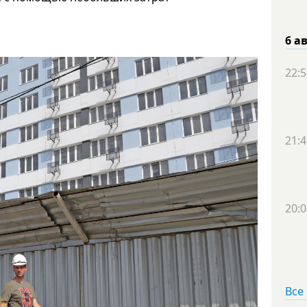
6 а
22:5
21:4
20:0
Все