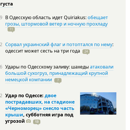
вгуста
9
В Одесскую область идет Quiriakus:
обещает
грозы, штормовой ветер и ночную прохладу
11
2
Сорвал украинский флаг и потоптался по нему
:
одессит может сесть на три
года
24
6
Удары по Одесскому заливу: шахеды
атаковали
большой сухогруз, принадлежащий крупной
немецкой компании
7
2
Удар по Одессе:
двое
пострадавших, на стадионе
«Черноморец» снесло часть
крыши
, субботняя игра под
угрозой
13