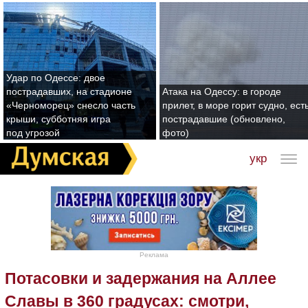
Удар по Одессе: двое
пострадавших, на стадионе
Атака на Одессу: в городе
«Черноморец» снесло часть
прилет, в море горит судно, ест
крыши, субботняя игра
пострадавшие (обновлено,
под угрозой
фото)
укр
Реклама
Потасовки и задержания на Аллее
Славы в 360 градусах: смотри,