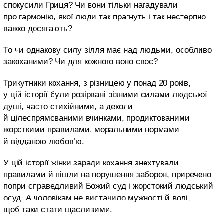
спокусили Гриця? Чи вони тільки нагадували
про гармонію, якої люди так прагнуть і так нестерпно
важко досягають?
То чи однакову силу зілля має над людьми, особливо
закоханими? Чи для кожного воно своє?
Трикутники кохання, з різницею у понад 20 років,
у цій історії були розірвані різними силами людської
душі, часто стихійними, а деколи
й цілеспрямованими вчинками, продиктованими
жорсткими правилами, моральними нормами
й відданою любов’ю.
У цій історії жінки заради кохання знехтували
правилами й пішли на порушення заборон, приречено
попри справедливий Божий суд і жорстокий людський
осуд. А чоловікам не вистачило мужності й волі,
щоб таки стати щасливими.