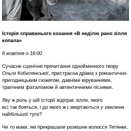
Історія справжнього кохання «В неділю рано зілля
копала»
6 жовтня о 16:00
Сучасне сценічне прочитання однойменного твору
Ольги Кобилянської, пристрасна драма з романтично-
пригодницьким сюжетом, давніми віруваннями,
трагічним фаталізмом й автентичними піснями.
Яку ж роль у цій історії відіграє зілля, якого
всі так бояться, і до якого ж і звертаються у хвилини
найбільшої туги?
Чи то маки, які прикрашали розкішне волосся Тетянки,