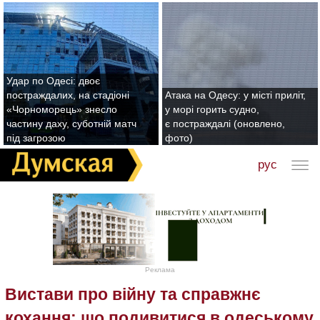
Удар по Одесі: двоє
постраждалих, на стадіоні
Атака на Одесу: у місті приліт,
«Чорноморець» знесло
у морі горить судно,
частину даху, суботній матч
є постраждалі (оновлено,
під загрозою
фото)
рус
Реклама
Вистави про війну та справжнє
кохання: що подивитися в одеському