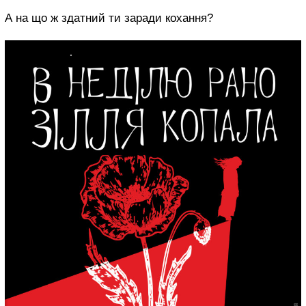
А на що ж здатний ти заради кохання?