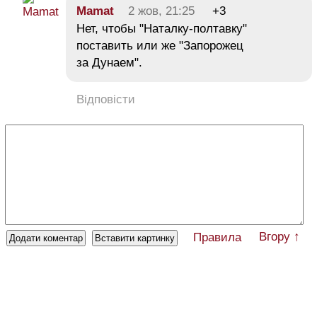
Mamat
2 жов, 21:25
+3
Нет, чтобы "Наталку-полтавку"
поставить или же "Запорожец
за Дунаем".
Відповісти
Вгору ↑
Правила