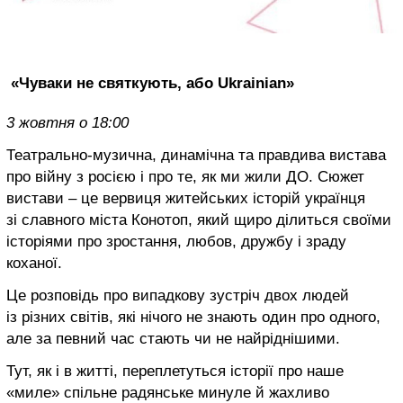
«Чуваки не святкують, або Ukrainian»
3 жовтня о 18:00
Театрально-музична, динамічна та правдива вистава
про війну з росією і про те, як ми жили ДО. Сюжет
вистави – це вервиця житейських історій українця
зі славного міста Конотоп, який щиро ділиться своїми
історіями про зростання, любов, дружбу і зраду
коханої.
Це розповідь про випадкову зустріч двох людей
із різних світів, які нічого не знають один про одного,
але за певний час стають чи не найріднішими.
Тут, як і в житті, переплетуться історії про наше
«миле» спільне радянське минуле й жахливо