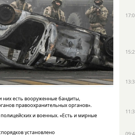
17:0
15:2
13:3
ди них есть вооруженные бандиты,
рганов правоохранительных органов».
11:3
 полицейских и военных. «Есть и мирные
еспорядков установлено
09:4