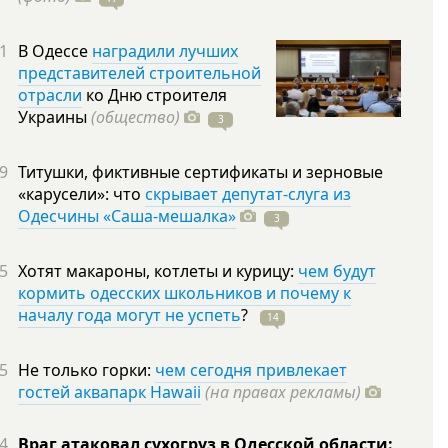
1
В Одессе
наградили лучших
представителей строительной
отрасли
ко Дню строителя
Украины
(общество)
3
9
Титушки, фиктивные сертификаты и зерновые
«карусели»: что
скрывает депутат-слуга из
Одесчины «Саша-мешалка»
3
5
Хотят макароны, котлеты и курицу:
чем будут
кормить одесских школьников и почему к
началу года могут не успеть
?
14
5
Не только горки:
чем сегодня привлекает
гостей аквапарк Hawaii
(на правах рекламы)
4
Враг атаковал сухогруз в Одесской области: