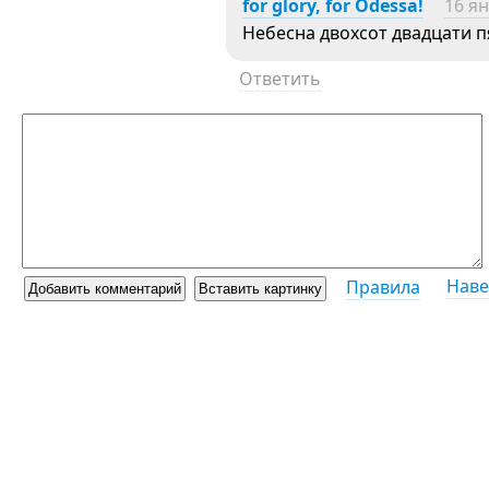
for glory, for Odessa!
16 ян
Небесна двохсот двадцати 
Ответить
Наве
Правила