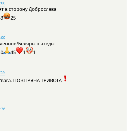
:06
ят в сторону Доброслава
63
25
:00
денное/Беляры шахеды
50
45
1
1
:59
Увага. ПОВІТРЯНА ТРИВОГА
1
:36