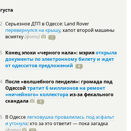
вгуста
2
Серьезное ДТП в Одессе: Land Rover
перевернулся на крышу
, капот второй машины
всмятку
(фото)
7
5
Конец эпохи «черного нала»: мэрия
открыла
документы по электронному билету и ждет
от одесситов предложений
6
4
После «волшебного пенделя»: громада под
Одессой
тратит 6 миллионов на ремонт
«ничейного» коллектора
из-за фекального
скандала
3
5
В Одессе
легковушка провалилась под асфальт
и утонула
: кто за это ответит — пока загадка
(фото)
17