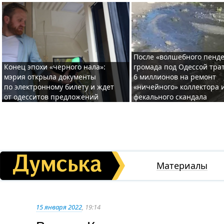
После «волшебного пенде
Конец эпохи «черного нала»:
громада под Одессой тра
мэрия открыла документы
6 миллионов на ремонт
по электронному билету и ждет
«ничейного» коллектора и
от одесситов предложений
фекального скандала
Материалы
15 января 2022
, 19:14