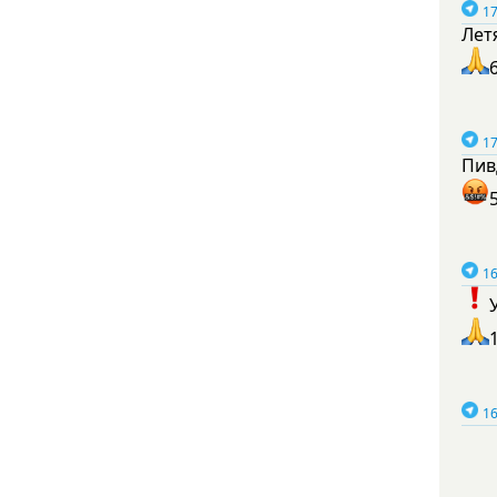
17
Лет
17
Пив
16
16