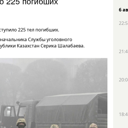
 о 225 погибших
6 а
22:5
ступило 225 тел погибших.
а начальника Службы уголовного
ублики Казахстан Серика Шалабаева.
21:4
20:0
18:4