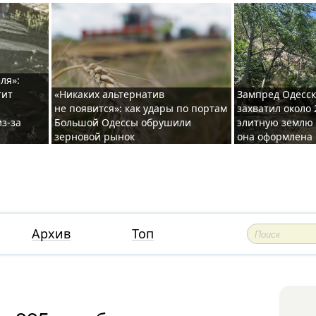
ля»:
тит
«Никаких альтернатив
Зампред Одесск
не появится»: как удары по портам
захватил около 
з-за
Большой Одессы обрушили
элитную землю 
зерновой рынок
она оформлена 
Архив
Топ