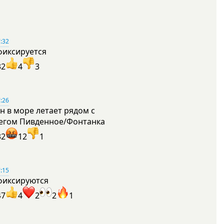
:32
фиксируется
32
4
3
:26
н в море летает рядом с
егом Пивденное/Фонтанка
32
12
1
:15
фиксируются
47
4
2
2
1