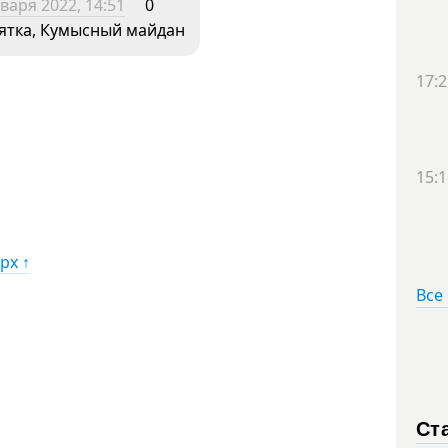
варя 2022, 14:51
0
пятка, Кумысный майдан
17:2
15:1
рх ↑
Все
Ст