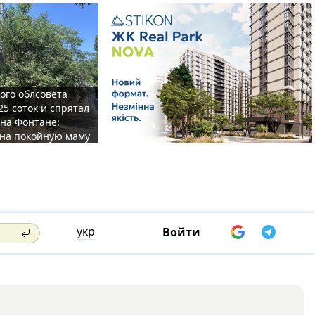
ого облсовета
25 соток и спрятал
на Фонтане:
на покойную маму
укр
Войти