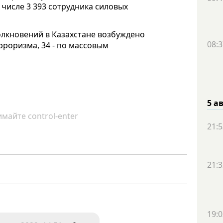
м числе 3 393 сотрудника силовых
лкновений в Казахстане возбуждено
08:3
ерроризма, 34 - по массовым
5 а
майте control-enter
21:5
21:3
19:0