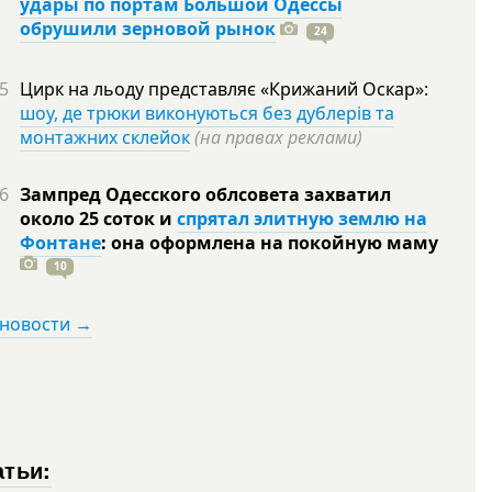
удары по портам Большой Одессы
обрушили зерновой рынок
24
5
Цирк на льоду представляє «Крижаний Оскар»:
шоу, де трюки виконуються без дублерів та
монтажних склейок
(на правах реклами)
6
Зампред Одесского облсовета захватил
около 25 соток и
спрятал элитную землю на
Фонтане
: она оформлена на покойную
маму
10
 новости →
атьи: