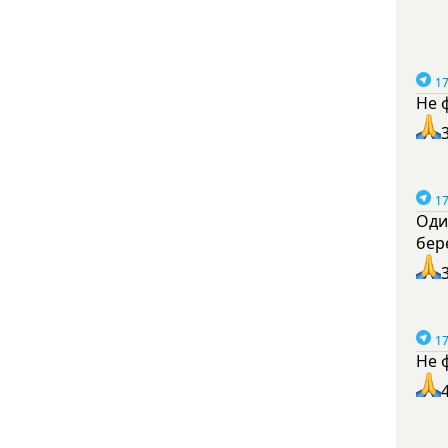
17
Не 
17
Оди
бер
17
Не 