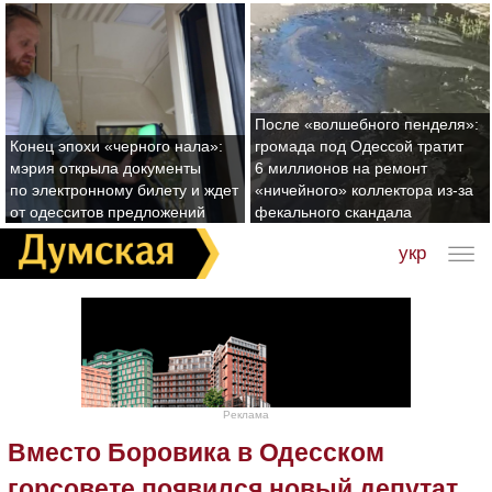
После «волшебного пенделя»:
Конец эпохи «черного нала»:
громада под Одессой тратит
мэрия открыла документы
6 миллионов на ремонт
по электронному билету и ждет
«ничейного» коллектора из-за
от одесситов предложений
фекального скандала
укр
Реклама
Вместо Боровика в Одесском
горсовете появился новый депутат