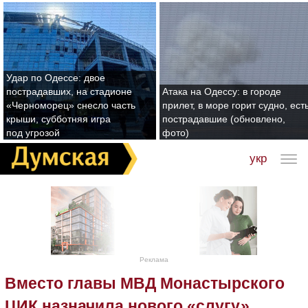
Удар по Одессе: двое
пострадавших, на стадионе
Атака на Одессу: в городе
«Черноморец» снесло часть
прилет, в море горит судно, ест
крыши, субботняя игра
пострадавшие (обновлено,
под угрозой
фото)
укр
Реклама
Вместо главы МВД Монастырского
ЦИК назначила нового «слугу»