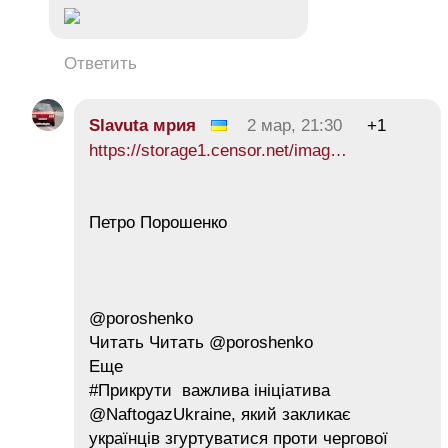
Ответить
Slavuta мрия
2 мар, 21:30
+1
https://storage1.censor.net/imag…
Петро Порошенко
@poroshenko
Читать Читать @poroshenko
Еще
#Прикрути важлива ініціатива
@NaftogazUkraine, який закликає
українців згуртуватися проти чергової