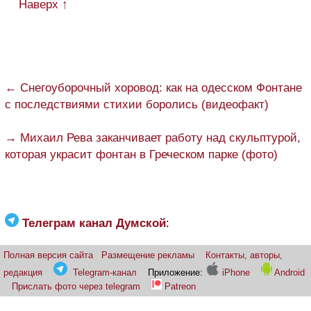
Наверх ↑
← Снегоуборочный хоровод: как на одесском Фонтане
с последствиями стихии боролись (видеофакт)
→ Михаил Рева заканчивает работу над скульптурой,
которая украсит фонтан в Греческом парке (фото)
Телеграм канал Думской
:
Полная версия сайта
Размещение рекламы
Контакты, авторы,
редакция
Telegram-канал
Приложение:
iPhone
Android
Прислать фото через telegram
Patreon