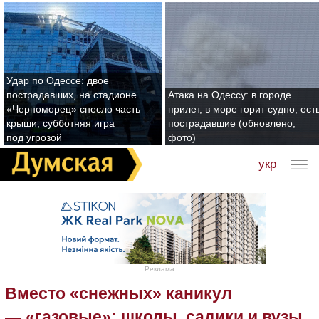
Удар по Одессе: двое
пострадавших, на стадионе
Атака на Одессу: в городе
«Черноморец» снесло часть
прилет, в море горит судно, ест
крыши, субботняя игра
пострадавшие (обновлено,
под угрозой
фото)
укр
Реклама
Вместо «снежных» каникул
— «газовые»: школы, садики и вузы