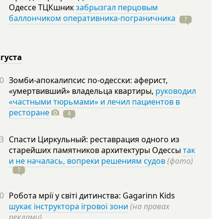
Одессе ТЦКшник
забрызгал перцовым
баллончиком оперативника-пограничника
7
вгуста
0
Зомби-апокалипсис по-одесски: аферист,
«умертвивший» владельца квартиры,
руководил
«частными тюрьмами» и лечил пациентов в
ресторане
8
3
Спасти Циркульный: реставрация одного из
старейших памятников архитектуры Одессы
так
и не началась, вопреки решениям судов
(фото)
7
0
Робота мрії у світі дитинства: Gagarinn Kids
шукає інструктора ігрової зони
(на правах
реклами)