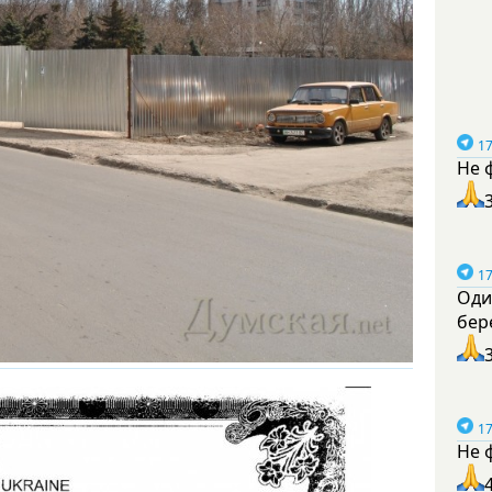
17
Не 
17
Оди
бер
17
Не 