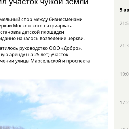
ил участок чужой земли
5 а
земельный спор между бизнесменами
21:5
еркви Московского патриархата.
установка детской площадки
иданно началось возведение церкви.
21:3
ратилось руководство ООО «Добро»,
ую аренду (на 25 лет) участок
ечении улицы Марсельской и проспекта
19:0
17:2