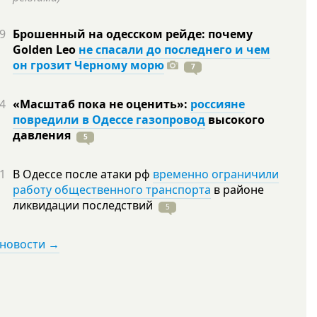
9
Брошенный на одесском рейде: почему
Golden Leo
не спасали до последнего и чем
он грозит Черному морю
7
4
«Масштаб пока не оценить»:
россияне
повредили в Одессе газопровод
высокого
давления
5
1
В Одессе после атаки рф
временно ограничили
работу общественного транспорта
в районе
ликвидации
последствий
5
 новости →