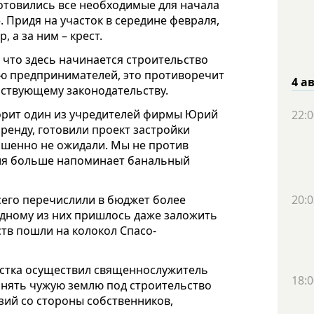
готовились все необходимые для начала
 Придя на участок в середине февраля,
 а за ним – крест.
 что здесь начинается строительство
ию предпринимателей, это противоречит
4 а
йствующему законодательству.
оворит один из учредителей фирмы Юрий
22:0
ренду, готовили проект застройки
ршенно не ожидали. Мы не против
ция больше напоминает банальный
сего перечислили в бюджет более
20:0
 одному из них пришлось даже заложить
ств пошли на колокол Спасо-
астка осуществил священнослужитель
18:0
нять чужую землю под строительство
зий со стороны собственников,