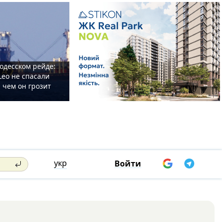
одесском рейде:
Leo не спасали
 чем он грозит
укр
Войти