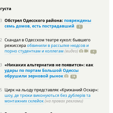
вгуста
3
Обстрел Одесского района:
повреждены
семь домов, есть пострадавший
1
2
Скандал в Одесском театре кукол: бывшего
режиссера
обвинили в рассылке нюдсов и
порно студенткам и коллегам
(видео)
4
3
«Никаких альтернатив не появится»: как
удары по портам Большой Одессы
обрушили зерновой рынок
14
5
Цирк на льоду представляє «Крижаний Оскар»:
шоу, де трюки виконуються без дублерів та
монтажних склейок
(на правах реклами)