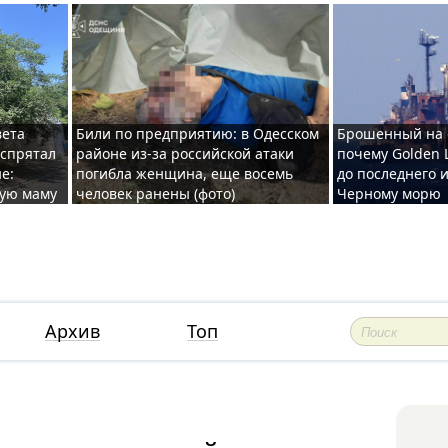
вета
Били по предприятию: в Одесском
Брошенный на 
 спрятал
районе из-за российской атаки
почему Golden 
е:
погибла женщина, еще восемь
до последнего и
ную маму
человек ранены (фото)
Черному морю
Архив
Топ