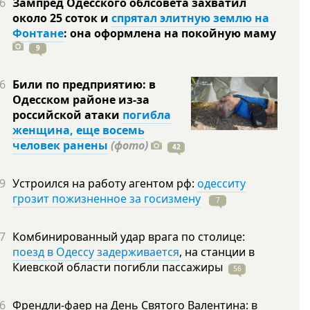
6
Зампред Одесского облсовета захватил
около 25 соток и
спрятал элитную землю на
Фонтане
: она оформлена на покойную
маму
9
6
Били по предприятию: в
Одесском районе из-за
российской атаки
погибла
женщина, еще восемь
человек ранены
(фото)
42
9
Устроился на работу агентом рф:
одесситу
грозит пожизненное за госизмену
7
7
Комбинированный удар врага по столице:
поезд в Одессу задерживается
, на станции в
Киевской области погибли
пассажиры
56
6
Френдли-фаер на День Святого Валентина: в