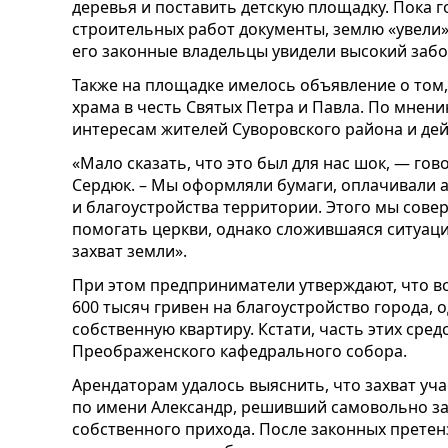
деревья и поставить детскую площадку. Пока 
строительных работ документы, землю «увели».
его законные владельцы увидели высокий забор,
Также на площадке имелось объявление о том,
храма в честь Святых Петра и Павла. По мнен
интересам жителей Суворовского района и де
«Мало сказать, что это был для нас шок, — г
Сердюк. – Мы оформляли бумаги, оплачивали а
и благоустройства территории. Этого мы сове
помогать церкви, однако сложившаяся ситуа
захват земли».
При этом предприниматели утверждают, что в
600 тысяч гривен на благоустройство города,
собственную квартиру. Кстати, часть этих сред
Преображенского кафедрального собора.
Арендаторам удалось выяснить, что захват уч
по имени Александр, решивший самовольно за
собственного прихода. После законных претен