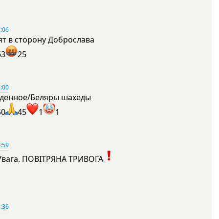
:06
ят в сторону Доброслава
63
25
:00
денное/Беляры шахеды
50
45
1
1
:59
Увага. ПОВІТРЯНА ТРИВОГА
1
:36