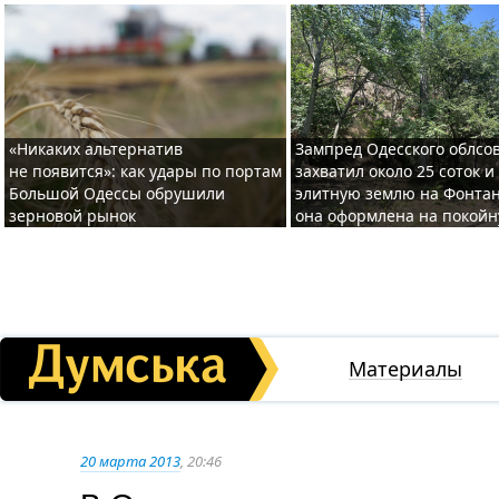
«Никаких альтернатив
Зампред Одесского облсо
не появится»: как удары по портам
захватил около 25 соток и
Большой Одессы обрушили
элитную землю на Фонтан
зерновой рынок
она оформлена на покой
Материалы
20 марта 2013
, 20:46