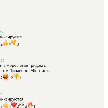
:32
фиксируется
32
4
3
:26
н в море летает рядом с
егом Пивденное/Фонтанка
32
12
1
:15
фиксируются
47
4
2
2
1