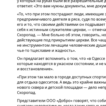
у которых на руках были все разрешительные 
ответил: «Это вам нужны документы, мне доку
«То, что при этом пострадают люди, имеющие з
предприимчивого деятеля в рясе, судя по всему
его и то, что своими действиями он подрывает 
себя к истинным служителям церкви, — отмеч
Скоропад. — Мне больно об этом, говорить, н
действующие под прикрытием церкви. Все чащ
не инструментом лечащим человеческие души,
чье-то тщеславие и жадность».
Он предлагает вспомнить о том, что «в Одессе
которые находятся в ужасном состоянии, и не 
и восстановление».
«При этом так мало в городе доступных спорти
для отдыха одесситов. А ведь это крайне важн
нового сквера и детской площадки — дело неп
Скоропад.
Представители ООО «Добро» говорят, что соби
считаем недопустимым, когда такие святые дл