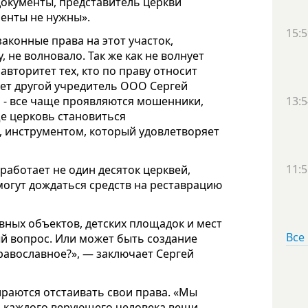
документы, представитель церкви
менты не нужны».
15:5
аконные права на этот участок,
, не волновало. Так же как не волнует
авторитет тех, кто по праву относит
ает другой учредитель ООО Сергей
о - все чаще проявляются мошенники,
13:5
е церковь становиться
 инструментом, который удовлетворяет
11:5
 работает не один десяток церквей,
могут дождаться средств на реставрацию
вных объектов, детских площадок и мест
Все
ый вопрос. Или может быть создание
равославное?», — заключает Сергей
раются отстаивать свои права. «Мы
я каждого верующего человека вещи