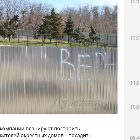
15:1
13:3
11:5
10:0
 компании планируют построить
 жителей окрестных домов – посадить
08:4